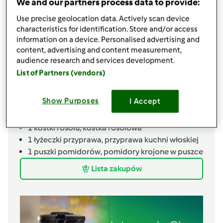
We and our partners process data to provide:
20
gramy
oliwa z oliwek
Use precise geolocation data. Actively scan device
20
gramy
masło
characteristics for identification. Store and/or access
0,5
łyżeczki
pieprz, mielony
information on a device. Personalised advertising and
1
łyżeczki
sól
content, advertising and content measurement,
190
gramy
przecieru pomidorowego 30%
audience research and services development.
20
gramy
mąka tortowa
List of Partners (vendors)
150
gramy
śmietana, 18% tłuszczu
10
łodyżki
natka pietruszki, świeża
Show Purposes
I Accept
1
ząbka
czosnek, mielony,
ząbek świeżego
czosnku
1
kostki
rosołu,
kostka rosołowa
1
łyżeczki
przyprawa,
przyprawa kuchni włoskiej
1
puszki
pomidorów,
pomidory krojone w puszce
Lista zakupów