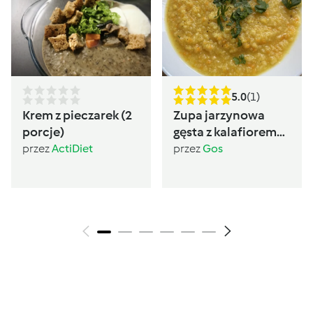
5.0
(1)
Krem z pieczarek (2
Zupa jarzynowa
porcje)
gęsta z kalafiorem
(post Dąbrowskiej)
przez
ActiDiet
przez
Gos