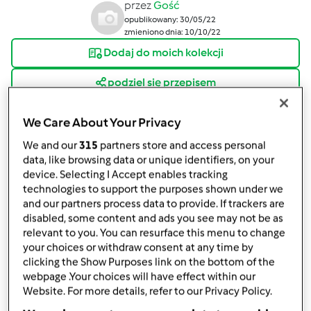
przez
Gość
opublikowany: 30/05/22
zmieniono dnia: 10/10/22
Dodaj do moich kolekcji
podziel się przepisem
We Care About Your Privacy
We and our
315
partners store and access personal
data, like browsing data or unique identifiers, on your
device. Selecting I Accept enables tracking
Składniki
technologies to support the purposes shown under we
and our partners process data to provide. If trackers are
Zupa Pomidorowa Babci Danusi
disabled, some content and ads you see may not be as
relevant to you. You can resurface this menu to change
180
gramy
marchewka,
pokroić w kawałki
your choices or withdraw consent at any time by
60
gramy
korzeń pietruszki,
pokroić w kawałki
clicking the Show Purposes link on the bottom of the
60
gramy
korzeń selera,
pokroić w kawałki
webpage .Your choices will have effect within our
100
gramy
por,
pokroić w kawałki
Website. For more details, refer to our Privacy Policy.
1200
gramy
woda