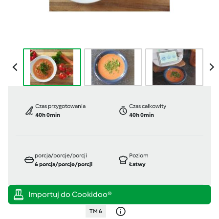
Czas przygotowania
Czas całkowity
40h 0min
40h 0min
porcja/porcje/porcji
Poziom
6
porcja/porcje/porcji
Łatwy
TM 6