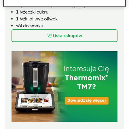
1
łyżeczki
słodkiej lub ostrej papryki
1
łyżeczki
cukru
1
łyżki
oliwy z oliwek
sól do smaku
Lista zakupów