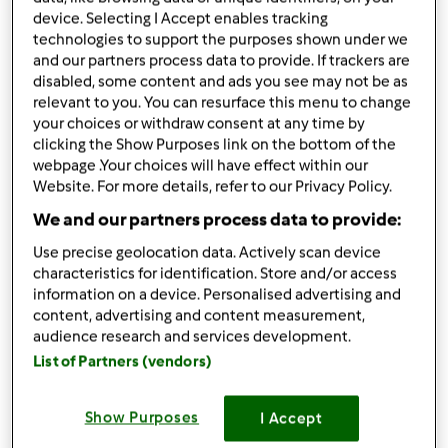
device. Selecting I Accept enables tracking
podziel się przepisem
technologies to support the purposes shown under we
Stwórz wariant
and our partners process data to provide. If trackers are
disabled, some content and ads you see may not be as
relevant to you. You can resurface this menu to change
your choices or withdraw consent at any time by
clicking the Show Purposes link on the bottom of the
webpage .Your choices will have effect within our
Website. For more details, refer to our Privacy Policy.
Składniki
We and our partners process data to provide:
sos
Use precise geolocation data. Actively scan device
Mały
słoiki
przecieru pomidorowego
characteristics for identification. Store and/or access
information on a device. Personalised advertising and
5
łyżek
wody
content, advertising and content measurement,
1
cebula
audience research and services development.
2
ząbka
czosnku
List of Partners (vendors)
1
łyżeczki
oregano
1
łyżeczki
tymianku
1
łyżeczki
bazylii, suszonej
Show Purposes
I Accept
0,5
łyżeczki
majeranku