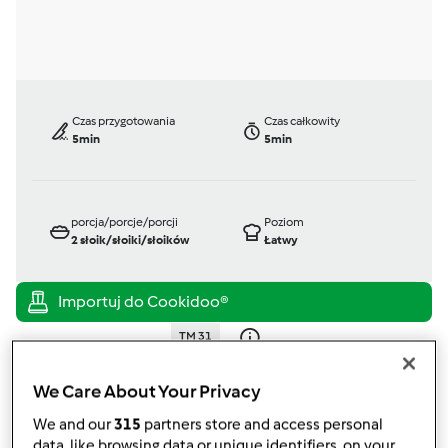
Czas przygotowania
Czas całkowity
5min
5min
porcja/porcje/porcji
Poziom
2
słoik/słoiki/słoików
Łatwy
TM 31
przez
Gość
opublikowany: 30/09/14
We Care About Your Privacy
zmieniono dnia: 30/09/14
We and our
315
partners store and access personal
Dodaj do moich kolekcji
data, like browsing data or unique identifiers, on your