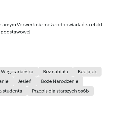
tym samym Vorwerk nie może odpowiadać za efekt
ce podstawowej.
Wegetariańska
Bez nabiału
Bez jajek
anie
Jesień
Boże Narodzenie
la studenta
Przepis dla starszych osób