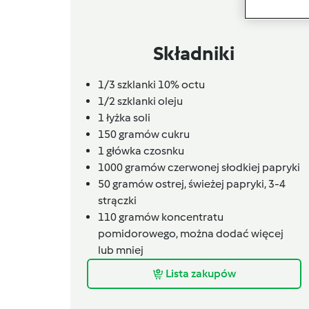
Składniki
1/3
szklanki 10% octu
1/2
szklanki oleju
1
łyżka soli
150
gramów
cukru
1
główka czosnku
1000
gramów
czerwonej słodkiej papryki
50
gramów
ostrej, świeżej papryki,
3-4
strączki
110
gramów
koncentratu
pomidorowego,
można dodać więcej
lub mniej
Lista zakupów