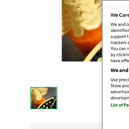
We Care
We and 
identifie
support t
trackers 
You can r
by clicki
have effe
We and 
Use preci
Store and
advertis
develop
List of P