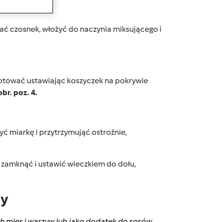
wanie
brać czosnek, włożyć do naczynia miksującego i
 gotować ustawiając koszyczek na pokrywie
br. poz. 4.
yć miarkę i przytrzymująć ostrożnie,
 zamknąć i ustawić wieczkiem do dołu,
dy
ch mięs i warzyw lub jako dodatek do sosów