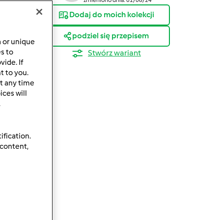
Dodaj do moich kolekcji
podziel się przepisem
a or unique
es to
Stwórz wariant
ide. If
t to you.
t any time
ces will
.
ification.
 content,