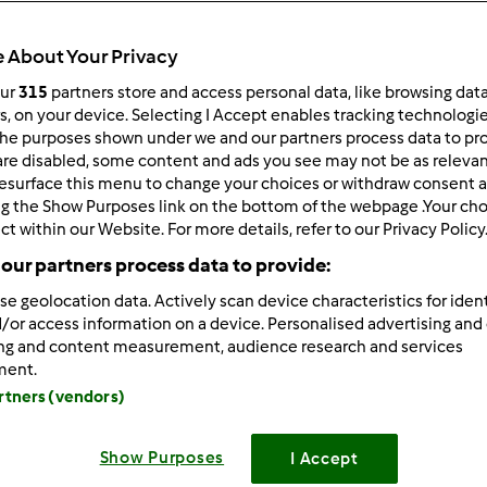
Czas całkowity
30h 0min
 About Your Privacy
our
315
partners store and access personal data, like browsing dat
rs, on your device. Selecting I Accept enables tracking technologi
porcja/porcje/porcji
he purposes shown under we and our partners process data to prov
0
porcja/porcje/porcji
are disabled, some content and ads you see may not be as relevan
esurface this menu to change your choices or withdraw consent a
ng the Show Purposes link on the bottom of the webpage .Your choi
ct within our Website. For more details, refer to our Privacy Policy
Poziom
Łatwy
our partners process data to provide:
se geolocation data. Actively scan device characteristics for ident
/or access information on a device. Personalised advertising and
ing and content measurement, audience research and services
ment.
artners (vendors)
Show Purposes
I Accept