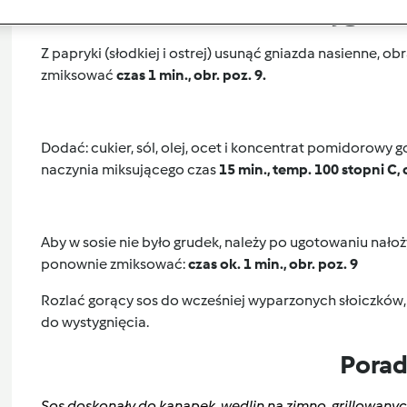
Przygoto
Z papryki (słodkiej i ostrej) usunąć gniazda nasienne, o
zmiksować
czas 1 min., obr. poz. 9.
Dodać: cukier, sól, olej, ocet i koncentrat pomidorowy
naczynia miksującego czas
15 min., temp. 100 stopni C, o
Aby w sosie nie było grudek, należy po ugotowaniu nałoż
ponownie zmiksować:
czas ok. 1 min., obr. poz. 9
Rozlać gorący sos do wcześniej wyparzonych słoiczków,
do wystygnięcia.
Pora
Sos doskonały do kanapek, wędlin na zimno, grillowany