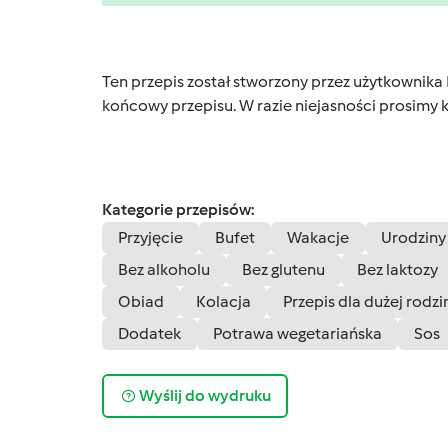
Ten przepis został stworzony przez użytkownika
końcowy przepisu. W razie niejasności prosimy k
Kategorie przepisów:
Przyjęcie
Bufet
Wakacje
Urodziny
Bez alkoholu
Bez glutenu
Bez laktozy
Obiad
Kolacja
Przepis dla dużej rodzi
Dodatek
Potrawa wegetariańska
Sos
Wyślij do wydruku