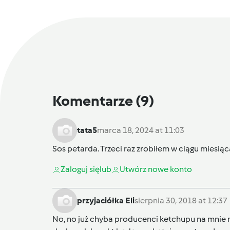
Komentarze
(9)
tata5
marca 18, 2024 at 11:03
Sos petarda. Trzeci raz zrobiłem w ciągu miesi
Zaloguj się
lub
Utwórz nowe konto
przyjaciółka Eli
sierpnia 30, 2018 at 12:37
No, no już chyba producenci ketchupu na mnie ni