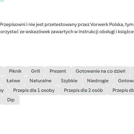
 Przepisowni i nie jest przetestowany przez Vorwerk Polska, 
orzystać ze wskazówek zawartych w instrukcji obsługi i książ
Piknik
Grill
Prezent
Gotowanie na co dzień
Łatwe
Naturalne
Szybkie
Niedrogie
Gotow
ny
Przepis dla 1 osoby
Przepis dla 2 osób
Przepis d
Dip