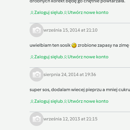
drobnych korekt będę go chętnie powtarzała.
Zaloguj się
lub
Utwórz nowe konto
września 15, 2014 at 21:10
uwielbiam ten sosik
zrobione zapasy na zimę
Zaloguj się
lub
Utwórz nowe konto
sierpnia 24, 2014 at 19:36
super sos, dodalam wiecej pieprzu a mniej cukr
Zaloguj się
lub
Utwórz nowe konto
września 12, 2013 at 21:15