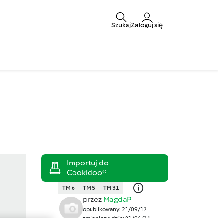
Szukaj
Zaloguj się
TM 6
TM 5
TM 31
przez
MagdaP
opublikowany: 21/09/12
zmieniono dnia: 01/06/24