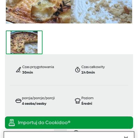
Czas przygotowania
Czas całkowity
30min
1h 0min
porcja/porcje/porcji
Poziom
4
osoba/osoby
Średni
TM 6