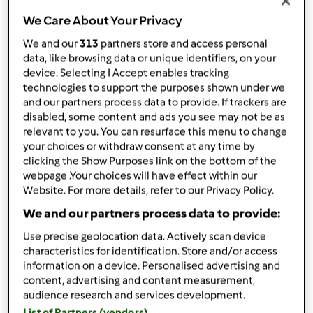
przez
Emiga
We Care About Your Privacy
opublikowany: 03/07/23
zmieniono dnia: 03/07/23
We and our
313
partners store and access personal
Dodaj do moich kolekcji
data, like browsing data or unique identifiers, on your
device. Selecting I Accept enables tracking
podziel się przepisem
technologies to support the purposes shown under we
and our partners process data to provide. If trackers are
Stwórz wariant
disabled, some content and ads you see may not be as
relevant to you. You can resurface this menu to change
your choices or withdraw consent at any time by
clicking the Show Purposes link on the bottom of the
webpage .Your choices will have effect within our
Website. For more details, refer to our Privacy Policy.
Składniki
We and our partners process data to provide:
Ciasto
Use precise geolocation data. Actively scan device
characteristics for identification. Store and/or access
200
g
mąki pszennej,
(opcjonalnie: 50 g
information on a device. Personalised advertising and
krupczatki i 150 g zwykłej mąki)
content, advertising and content measurement,
110
g
masła,
może być solone
audience research and services development.
1
łyżki
kwaśnej śmietany
List of Partners (vendors)