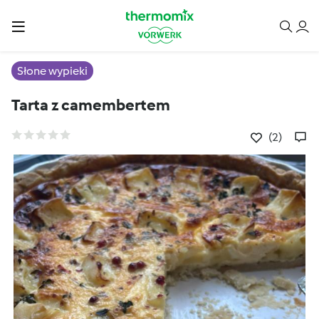
Słone wypieki
Tarta z camembertem
(2)