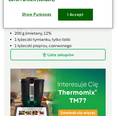
1
szczypty
sól
Nadzienie
Show Purposes
I Accept
250
g
sera camembert
4
jajka
200
g
śmietany,
12%
1
łyżeczki
tymianku,
tylko listki
1
łyżeczki
pieprzu,
czerwonego
Lista zakupów