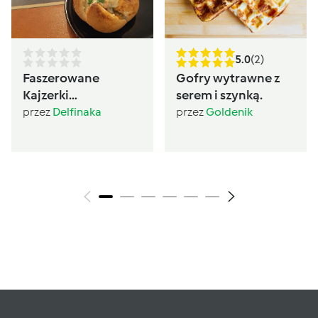
5.0
(2)
Faszerowane
Gofry wytrawne z
Kajzerki
serem i szynką.
PoliczonaSzama
przez
Delfinaka
przez
Goldenik