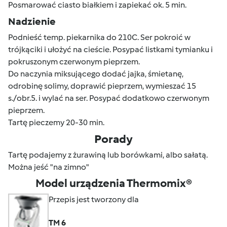
Posmarować ciasto białkiem i zapiekać ok. 5 min.
Nadzienie
Podnieść temp. piekarnika do 210C. Ser pokroić w
trójkąciki i ułożyć na cieście. Posypać listkami tymianku i
pokruszonym czerwonym pieprzem.
Do naczynia miksującego dodać jajka, śmietanę,
odrobinę solimy, doprawić pieprzem, wymieszać 15
s./obr.5. i wylać na ser. Posypać dodatkowo czerwonym
pieprzem.
Tartę pieczemy 20-30 min.
Porady
Tartę podajemy z żurawiną lub borówkami, albo sałatą.
Można jeść "na zimno"
Model urządzenia Thermomix®
Przepis jest tworzony dla
TM 6