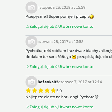
listopada 23, 2018 at 15:59
Przepyszne!!! Super pomysł i przepis
Zaloguj się
lub
Utwórz nowe konto
czerwca 28, 2017 at 13:58
Pychotka, dziś robiłam i raz dwa z blachy znikn
dodalam tez sera żółtego
przepis ląduje do ul
Zaloguj się
lub
Utwórz nowe konto
Bożenka82
czerwca 7, 2017 at 12:14
5.0
Najlepsze ciasto na hot- dogi. Pychota😊
Zaloguj się
lub
Utwórz nowe konto