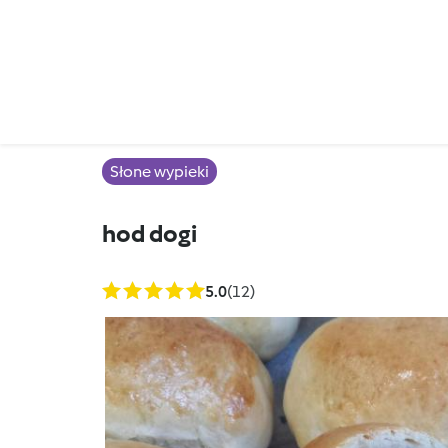
Słone wypieki
hod dogi
5.0
(12)