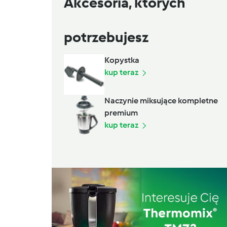
Akcesoria, których
potrzebujesz
Kopystka
kup teraz
Naczynie miksujące kompletne
premium
kup teraz