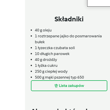
Składniki
40
g
oleju
1
roztrzepane jajko do posmarowania
bułek
1
łyzeczka czubata soli
10
długich parowek
40
g
drożdży
1
łyżka cukru
250
g
ciepłej wody
500
g
mąki pszennej typ 650
Lista zakupów