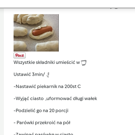
Przygoto
Wszystkie składniki umieścić w
Ustawić 3min/
-Nastawić piekarnik na 200st C
-Wyjąć ciasto ,uformować długi wałek
-Podzielić go na 20 porcji
- Parówki przekroić na pół
-Zawinąć parówkę w ciasto