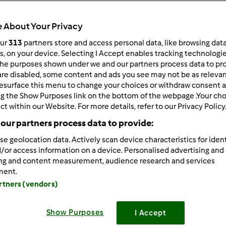
Czas całkowity
1h 0min
 About Your Privacy
our
313
partners store and access personal data, like browsing dat
rs, on your device. Selecting I Accept enables tracking technologi
porcja/porcje/porcji
he purposes shown under we and our partners process data to prov
20
porcja/porcje/porcji
are disabled, some content and ads you see may not be as relevan
esurface this menu to change your choices or withdraw consent a
ng the Show Purposes link on the bottom of the webpage .Your choi
ct within our Website. For more details, refer to our Privacy Policy
Poziom
Łatwy
our partners process data to provide:
se geolocation data. Actively scan device characteristics for ident
/or access information on a device. Personalised advertising and
ing and content measurement, audience research and services
ment.
artners (vendors)
Show Purposes
I Accept