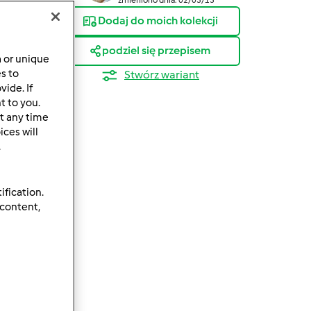
Dodaj do moich kolekcji
podziel się przepisem
a or unique
es to
Stwórz wariant
ide. If
t to you.
t any time
ces will
.
ification.
 content,