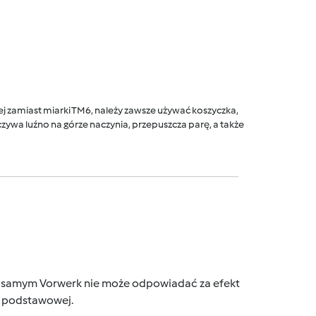
 zamiast miarki TM6, należy zawsze używać koszyczka,
ywa luźno na górze naczynia, przepuszcza parę, a także
tym samym Vorwerk nie może odpowiadać za efekt
ce podstawowej.