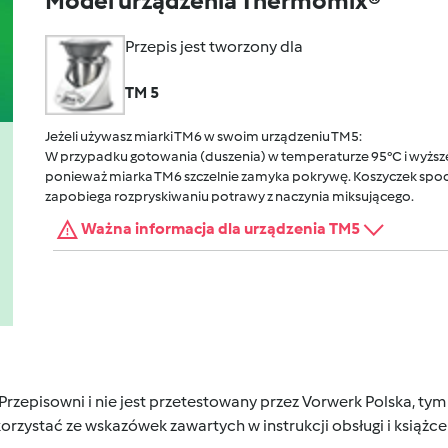
Model urządzenia Thermomix®
Przepis jest tworzony dla
TM 5
Jeżeli używasz miarki TM6 w swoim urządzeniu TM5:
W przypadku gotowania (duszenia) w temperaturze 95°C i wyższej
ponieważ miarka TM6 szczelnie zamyka pokrywę. Koszyczek spocz
zapobiega rozpryskiwaniu potrawy z naczynia miksującego.
Ważna informacja dla urządzenia TM5
 Przepisowni i nie jest przetestowany przez Vorwerk Polska, 
orzystać ze wskazówek zawartych w instrukcji obsługi i książ