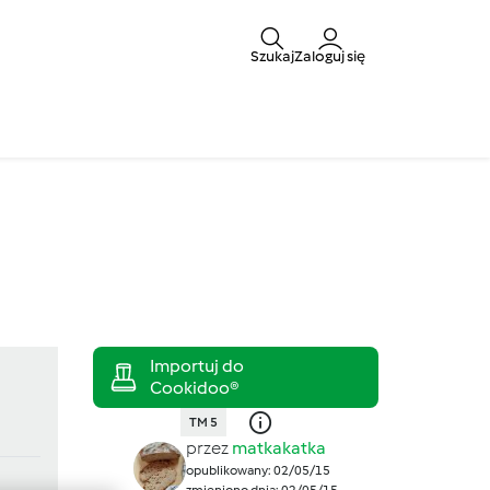
Szukaj
Zaloguj się
TM 5
przez
matkakatka
opublikowany: 02/05/15
zmieniono dnia: 02/05/15