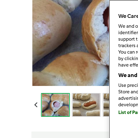
We Care
We and 
identifie
support t
trackers 
You can r
by clicki
have effe
We and 
Use preci
Store and
advertis
develop
List of P