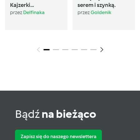
Kajzerki
serem i szynką.
PoliczonaSzama
przez
Delfinaka
przez
Goldenik
Bądź
na bieżąco
Zapisz się do naszego newslettera