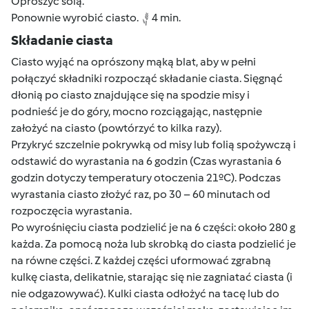
Oprószyć solą.
Ponownie wyrobić ciasto.
4 min.
Składanie ciasta
Ciasto wyjąć na oprószony mąką blat, aby w pełni
połączyć składniki rozpocząć składanie ciasta. Sięgnąć
dłonią po ciasto znajdujące się na spodzie misy i
podnieść je do góry, mocno rozciągając, następnie
założyć na ciasto (powtórzyć to kilka razy).
Przykryć szczelnie pokrywką od misy lub folią spożywczą i
odstawić do wyrastania na 6 godzin (Czas wyrastania 6
godzin dotyczy temperatury otoczenia 21ºC). Podczas
wyrastania ciasto złożyć raz, po 30 – 60 minutach od
rozpoczęcia wyrastania.
Po wyrośnięciu ciasta podzielić je na 6 części: około 280 g
każda. Za pomocą noża lub skrobką do ciasta podzielić je
na równe części. Z każdej części uformować zgrabną
kulkę ciasta, delikatnie, starając się nie zagniatać ciasta (i
nie odgazowywać). Kulki ciasta odłożyć na tacę lub do