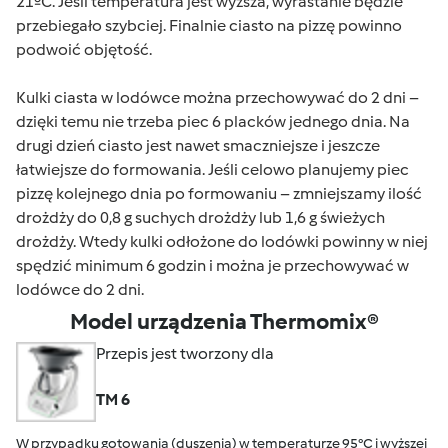
21ºC. Jeśli temperatura jest wyższa, wyrastanie będzie
przebiegało szybciej. Finalnie ciasto na pizzę powinno
podwoić objętość.
Kulki ciasta w lodówce można przechowywać do 2 dni –
dzięki temu nie trzeba piec 6 placków jednego dnia. Na
drugi dzień ciasto jest nawet smaczniejsze i jeszcze
łatwiejsze do formowania. Jeśli celowo planujemy piec
pizzę kolejnego dnia po formowaniu – zmniejszamy ilość
drożdży do 0,8 g suchych drożdży lub 1,6 g świeżych
drożdży. Wtedy kulki odłożone do lodówki powinny w niej
spędzić minimum 6 godzin i można je przechowywać w
lodówce do 2 dni.
Model urządzenia Thermomix®
Przepis jest tworzony dla
TM 6
W przypadku gotowania (duszenia) w temperaturze 95°C i wyższej