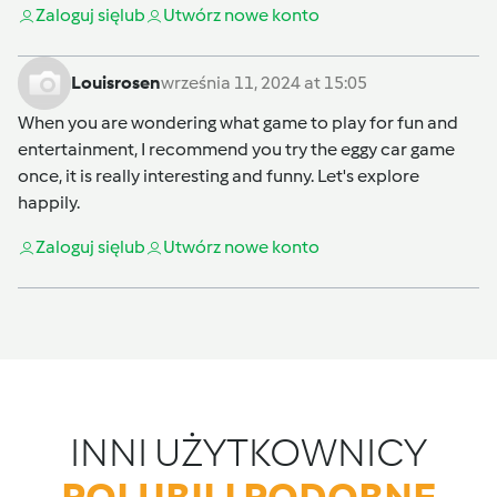
Zaloguj się
lub
Utwórz nowe konto
Louisrosen
września 11, 2024 at 15:05
When you are wondering what game to play for fun and
entertainment, I recommend you try the
eggy car
game
once, it is really interesting and funny. Let's explore
happily.
Zaloguj się
lub
Utwórz nowe konto
INNI UŻYTKOWNICY
POLUBILI PODOBNE