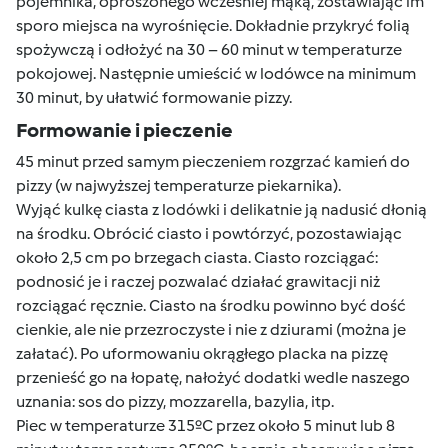
pojemnika, oprószonego wcześniej mąką, zostawiając im
sporo miejsca na wyrośnięcie. Dokładnie przykryć folią
spożywczą i odłożyć na 30 – 60 minut w temperaturze
pokojowej. Następnie umieścić w lodówce na minimum
30 minut, by ułatwić formowanie pizzy.
Formowanie i pieczenie
45 minut przed samym pieczeniem rozgrzać kamień do
pizzy (w najwyższej temperaturze piekarnika).
Wyjąć kulkę ciasta z lodówki i delikatnie ją nadusić dłonią
na środku. Obrócić ciasto i powtórzyć, pozostawiając
około 2,5 cm po brzegach ciasta. Ciasto rozciągać:
podnosić je i raczej pozwalać działać grawitacji niż
rozciągać ręcznie. Ciasto na środku powinno być dość
cienkie, ale nie przezroczyste i nie z dziurami (można je
załatać). Po uformowaniu okrągłego placka na pizzę
przenieść go na łopatę, nałożyć dodatki wedle naszego
uznania: sos do pizzy, mozzarella, bazylia, itp.
Piec w temperaturze 315ºC przez około 5 minut lub 8