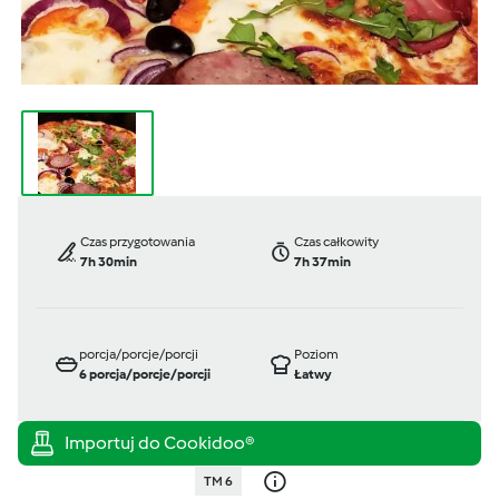
Czas przygotowania
Czas całkowity
7h 30min
7h 37min
porcja/porcje/porcji
Poziom
6
porcja/porcje/porcji
Łatwy
TM 6