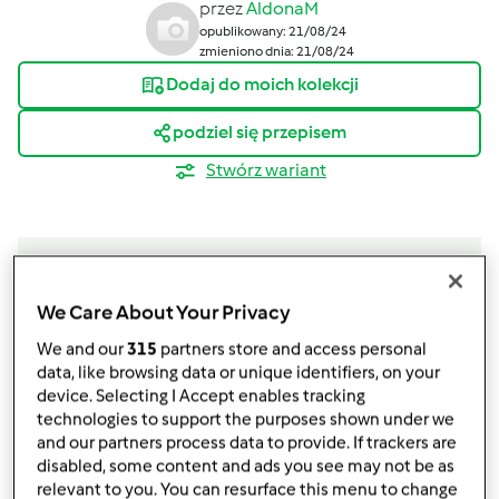
przez
AldonaM
opublikowany: 21/08/24
zmieniono dnia: 21/08/24
Dodaj do moich kolekcji
podziel się przepisem
Stwórz wariant
We Care About Your Privacy
Składniki
We and our
315
partners store and access personal
Ciasto
data, like browsing data or unique identifiers, on your
device. Selecting I Accept enables tracking
1000
gramów
mąki pszennej,
typ 00
technologies to support the purposes shown under we
4
gramy
drożdży świeżych
and our partners process data to provide. If trackers are
20
gramów
soli
disabled, some content and ads you see may not be as
relevant to you. You can resurface this menu to change
700
gramów
wody,
w temperaturze 32 – 35ºC