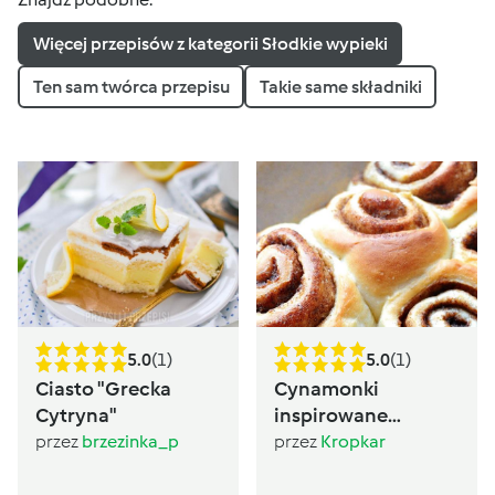
Więcej przepisów z kategorii Słodkie wypieki
Ten sam twórca przepisu
Takie same składniki
5.0
(1)
5.0
(1)
Ciasto "Grecka
Cynamonki
Cytryna"
inspirowane
Sugarlady
przez
brzezinka_p
przez
Kropkar