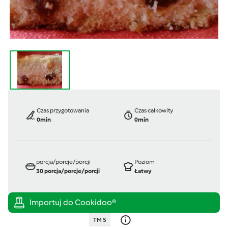
Czas przygotowania
Czas całkowity
0min
0min
porcja/porcje/porcji
Poziom
30
porcja/porcje/porcji
Łatwy
TM 5