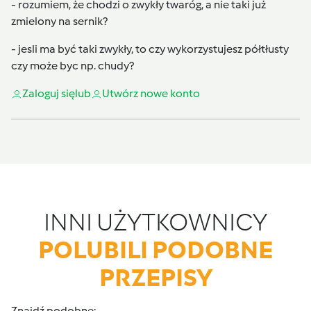
- rozumiem, że chodzi o zwykły twaróg, a nie taki już
zmielony na sernik?
- jesli ma być taki zwykły, to czy wykorzystujesz półtłusty
czy może byc np. chudy?
Zaloguj się
lub
Utwórz nowe konto
INNI UŻYTKOWNICY
POLUBILI PODOBNE
PRZEPISY
Znajdź podobne: