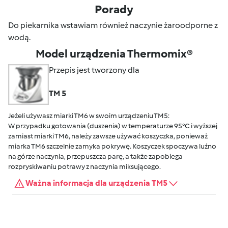
Porady
Do piekarnika wstawiam również naczynie żaroodporne z
wodą.
Model urządzenia Thermomix®
Przepis jest tworzony dla
TM 5
Jeżeli używasz miarki TM6 w swoim urządzeniu TM5:
W przypadku gotowania (duszenia) w temperaturze 95°C i wyższej
zamiast miarki TM6, należy zawsze używać koszyczka, ponieważ
miarka TM6 szczelnie zamyka pokrywę. Koszyczek spoczywa luźno
na górze naczynia, przepuszcza parę, a także zapobiega
rozpryskiwaniu potrawy z naczynia miksującego.
Ważna informacja dla urządzenia TM5