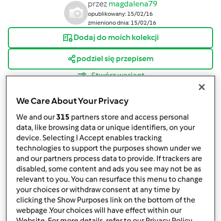
przez
magdalena79
opublikowany: 15/02/16
zmieniono dnia: 15/02/16
Dodaj do moich kolekcji
podziel się przepisem
Stwórz wariant
We Care About Your Privacy
We and our
315
partners store and access personal
data, like browsing data or unique identifiers, on your
device. Selecting I Accept enables tracking
Składniki
technologies to support the purposes shown under we
and our partners process data to provide. If trackers are
Spód sernika
disabled, some content and ads you see may not be as
relevant to you. You can resurface this menu to change
1
opakowanie biszkoptów "Języczków"
your choices or withdraw consent at any time by
Masa serowa
clicking the Show Purposes link on the bottom of the
webpage .Your choices will have effect within our
szczypta soli
Website. For more details, refer to our Privacy Policy.