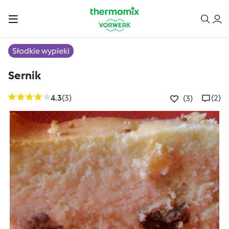
Słodkie wypieki
Sernik
4.3
(3)
(2)
(3)