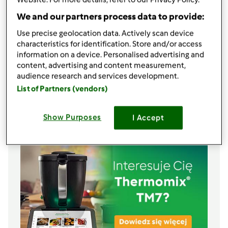
rodzynki, skórka pomarańczowa
We and our partners process data to provide:
1
szklanka cukru
1000
g
sera twarogowego
Use precise geolocation data. Actively scan device
8
jajek
characteristics for identification. Store and/or access
150
g
masła
information on a device. Personalised advertising and
2
czubatych łyżek
mąki ziemniaczanej
content, advertising and content measurement,
audience research and services development.
1
cukier wanilinowy,
lub 3 łyżeczki cukry
List of Partners (vendors)
waniliowego wykonanego w TM
Lista zakupów
Show Purposes
I Accept