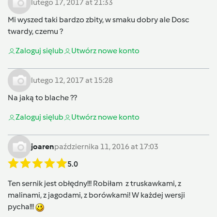
lutego 17, 2017 at 21:33
Mi wyszed taki bardzo zbity, w smaku dobry ale Dosc
twardy, czemu ?
Zaloguj się
lub
Utwórz nowe konto
lutego 12, 2017 at 15:28
Na jaką to blache ??
Zaloguj się
lub
Utwórz nowe konto
joaren
października 11, 2016 at 17:03
5.0
Ten sernik jest obłędny!!! Robiłam z truskawkami, z
malinami, z jagodami, z borówkami! W każdej wersji
pycha!!!