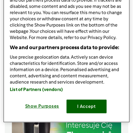
and our partners process data to provide. If trackers are
2
łyżki
ekstraktu z wanilli
disabled, some content and ads you see may not be as
2
łyżki mąki pszennej
relevant to you. You can resurface this menu to change
4
łyżki mąki ziemniaczanej
your choices or withdraw consent at any time by
280
g
cukru
clicking the Show Purposes link on the bottom of the
6
łyżek
soku z cytryny
webpage .Your choices will have effect within our
Website. For more details, refer to our Privacy Policy.
4
jajka
250
g
śmietany kremówki 36%
We and our partners process data to provide:
1000
g
twarogu półtłustego lub tłustego
Use precise geolocation data. Actively scan device
zmielonego
characteristics for identification. Store and/or access
600
g
truskawek (lub inne owoce sezonowe),
information on a device. Personalised advertising and
(mogą być mrożone - wtedy nie rozmrażamy ich
content, advertising and content measurement,
wcześniej)
audience research and services development.
List of Partners (vendors)
Lista zakupów
Show Purposes
I Accept