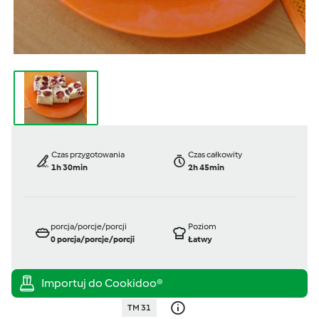
Czas przygotowania
Czas całkowity
1h 30min
2h 45min
porcja/porcje/porcji
Poziom
0
porcja/porcje/porcji
Łatwy
TM 31