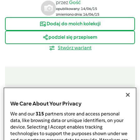
przez
Gość
opublikowany: 14/06/15
zmieniono dnia: 16/06/15
Dodaj do moich kolekcji
podziel się przepisem
Stwórz wariant
Składniki
We Care About Your Privacy
Składniki na spód
We and our
315
partners store and access personal
340
g
ciastek pełnoziarnistych typu digestive
data, like browsing data or unique identifiers, on your
120
g
masła
device. Selecting I Accept enables tracking
Składniki na masę serową
technologies to support the purposes shown under we