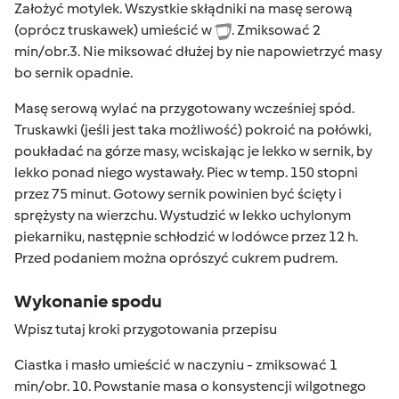
Założyć motylek. Wszystkie skłądniki na masę serową
(oprócz truskawek) umieścić w
. Zmiksować 2
min/obr.3. Nie miksować dłużej by nie napowietrzyć masy
bo sernik opadnie.
Masę serową wylać na przygotowany wcześniej spód.
Truskawki (jeśli jest taka możliwość) pokroić na połówki,
poukładać na górze masy, wciskając je lekko w sernik, by
lekko ponad niego wystawały. Piec w temp. 150 stopni
przez 75 minut. Gotowy sernik powinien być ścięty i
sprężysty na wierzchu. Wystudzić w lekko uchylonym
piekarniku, następnie schłodzić w lodówce przez 12 h.
Przed podaniem można oprószyć cukrem pudrem.
Wykonanie spodu
Wpisz tutaj kroki przygotowania przepisu
Ciastka i masło umieścić w naczyniu - zmiksować 1
min/obr. 10. Powstanie masa o konsystencji wilgotnego