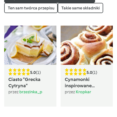
Ten sam twórca przepisu
Takie same składniki
5.0
(1)
5.0
(1)
Ciasto "Grecka
Cynamonki
Cytryna"
inspirowane
Sugarlady
przez
brzezinka_p
przez
Kropkar