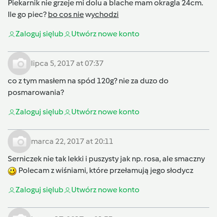
Piekarnik nie grzeje mi dolu a blache mam okragla 24cm.
Ile go piec?
bo cos nie
w
ychodzi
Zaloguj się
lub
Utwórz nowe konto
lipca 5, 2017 at 07:37
co z tym masłem na spód 120g? nie za duzo do
posmarowania?
Zaloguj się
lub
Utwórz nowe konto
marca 22, 2017 at 20:11
Serniczek nie tak lekki i puszysty jak np. rosa, ale smaczny
Polecam z wiśniami, które przełamują jego słodycz
Zaloguj się
lub
Utwórz nowe konto