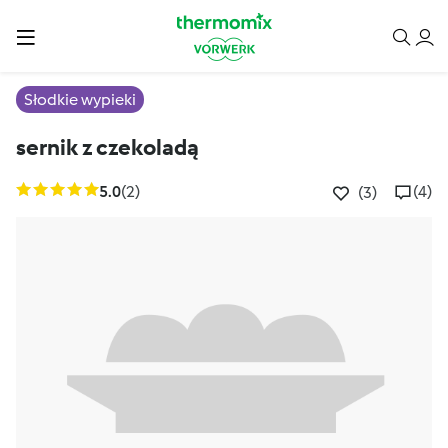
Słodkie wypieki
sernik z czekoladą
5.0
(2)
(4)
(3)