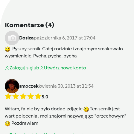
Komentarze
(4)
Dosica
października 6, 2017 at 17:04
. Pyszny sernik. Całej rodzinie i znajomym smakowało
wyśmienicie. Pycha, pycha, pycha
Zaloguj się
lub
Utwórz nowe konto
smoczek
kwietnia 30, 2013 at 11:54
5.0
Witam, fajnie by było dodać zdjęcie
Ten sernik jest
wart polecenia , moi znajomi nazywają go "orzechowym"
Pozdrawiam