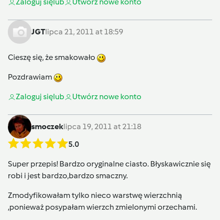
Zaloguj się
lub
Utwórz nowe konto
JGT
lipca 21, 2011 at 18:59
Cieszę się, że smakowało
Pozdrawiam
Zaloguj się
lub
Utwórz nowe konto
smoczek
lipca 19, 2011 at 21:18
5.0
Super przepis! Bardzo oryginalne ciasto. Błyskawicznie się
robi i jest bardzo,bardzo smaczny.
Zmodyfikowałam tylko nieco warstwę wierzchnią
,ponieważ posypałam wierzch zmielonymi orzechami.