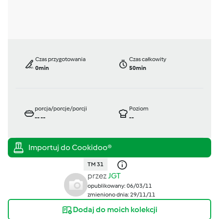
Czas przygotowania
Czas całkowity
0min
50min
porcja/porcje/porcji
Poziom
--
--
--
TM 31
przez
JGT
opublikowany: 06/03/11
zmieniono dnia: 29/11/11
Dodaj do moich kolekcji