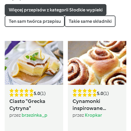
Więcej przepisów z kategorii Słodkie wypieki
Ten sam twórca przepisu
Takie same składniki
5.0
(1)
5.0
(1)
Ciasto "Grecka
Cynamonki
Cytryna"
inspirowane
Sugarlady
przez
brzezinka_p
przez
Kropkar