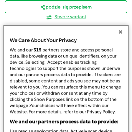
podziel się przepisem
Stwórz wariant
We Care About Your Privacy
We and our
315
partners store and access personal
data, like browsing data or unique identifiers, on your
Składniki
device. Selecting I Accept enables tracking
technologies to support the purposes shown under we
spód:
and our partners process data to provide. If trackers are
200 g ciasteczek (np. herbatniczki Petit Buerre)
disabled, some content and ads you see may not be as
50
g
masła
relevant to you. You can resurface this menu to change
100
g
gorzkiej czekolady
your choices or withdraw consent at any time by
50
g
orzeszków ziemnych,
solonych
clicking the Show Purposes link on the bottom of the
webpage .Your choices will have effect within our
warstwa środkowa:
Website. For more details, refer to our Privacy Policy.
500
g
twarożku,
w temperaturze pokojowej
We and our partners process data to provide:
1 duża łyżka kwaśnej śmietany
Use precise geolocation data. Actively scan device