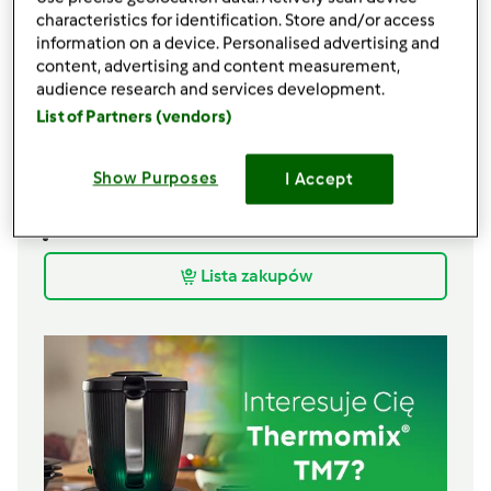
3 całe jajka
characteristics for identification. Store and/or access
3
żółtka
information on a device. Personalised advertising and
200
g
miałkiego cukru
content, advertising and content measurement,
1 łyżka masła orzechowego
audience research and services development.
List of Partners (vendors)
warstwa wierzchnia:
250 ml kwaśnej śmietany
Show Purposes
I Accept
100
g
mlecznej czekolady
30
g
brązowego cukru
Lista zakupów