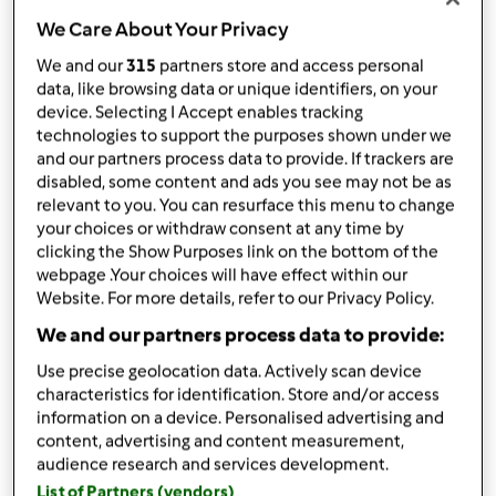
podziel się przepisem
We Care About Your Privacy
Stwórz wariant
We and our
315
partners store and access personal
data, like browsing data or unique identifiers, on your
device. Selecting I Accept enables tracking
technologies to support the purposes shown under we
and our partners process data to provide. If trackers are
disabled, some content and ads you see may not be as
relevant to you. You can resurface this menu to change
Składniki
your choices or withdraw consent at any time by
clicking the Show Purposes link on the bottom of the
Kajmak kakaowy
webpage .Your choices will have effect within our
Website. For more details, refer to our Privacy Policy.
400
g
kajmaku
20
g
mleka
We and our partners process data to provide:
20
g
kakao naturalne
Use precise geolocation data. Actively scan device
masa serowa
characteristics for identification. Store and/or access
information on a device. Personalised advertising and
400-450
g
herbatników
content, advertising and content measurement,
1000
g
twarogu
audience research and services development.
200
g
masła
List of Partners (vendors)