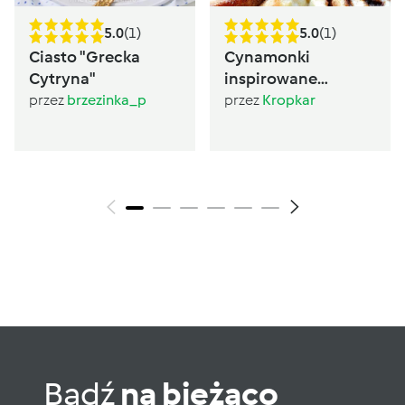
5.0
(1)
5.0
(1)
Ciasto "Grecka
Cynamonki
Cytryna"
inspirowane
Sugarlady
przez
brzezinka_p
przez
Kropkar
Bądź
na bieżąco