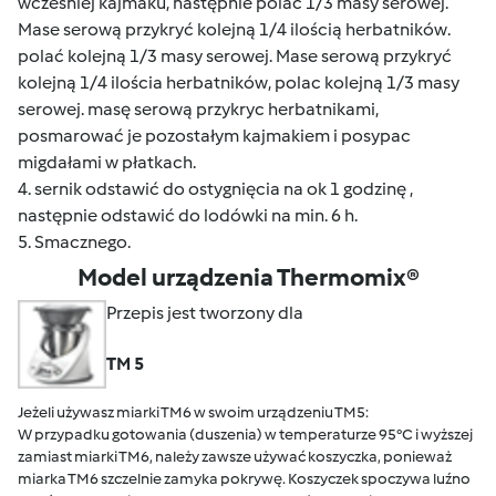
wcześniej kajmaku, następnie polać 1/3 masy serowej.
Mase serową przykryć kolejną 1/4 ilością herbatników.
polać kolejną 1/3 masy serowej. Mase serową przykryć
kolejną 1/4 ilościa herbatników, polac kolejną 1/3 masy
serowej. masę serową przykryc herbatnikami,
posmarować je pozostałym kajmakiem i posypac
migdałami w płatkach.
4. sernik odstawić do ostygnięcia na ok 1 godzinę ,
następnie odstawić do lodówki na min. 6 h.
5. Smacznego.
Model urządzenia Thermomix®
Przepis jest tworzony dla
TM 5
Jeżeli używasz miarki TM6 w swoim urządzeniu TM5:
W przypadku gotowania (duszenia) w temperaturze 95°C i wyższej
zamiast miarki TM6, należy zawsze używać koszyczka, ponieważ
miarka TM6 szczelnie zamyka pokrywę. Koszyczek spoczywa luźno