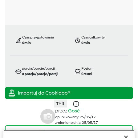
Czas przygotowania
Czas całkowity
0min
0min
porcja/porcje/porcji
Poziom
0
porcja/porcje/porcji
Średni
TM 5
przez
Gość
opublikowany: 25/05/17
zmieniono dnia: 25/05/17
Dodaj do moich kolekcji