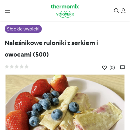
Słodkie wypieki
Naleśnikowe ruloniki z serkiem i
owocami (500)
(0)