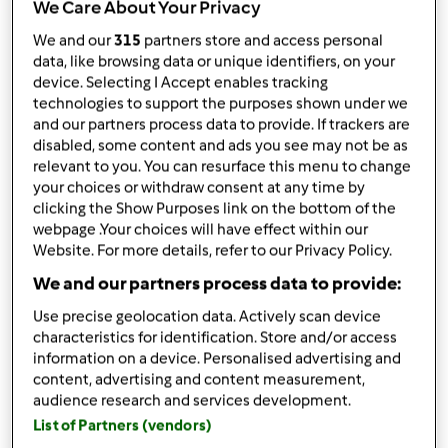
We Care About Your Privacy
TM 6
We and our
315
partners store and access personal
przez
ActiDiet
data, like browsing data or unique identifiers, on your
opublikowany: 24/07/25
device. Selecting I Accept enables tracking
technologies to support the purposes shown under we
Dodaj do moich kolekcji
and our partners process data to provide. If trackers are
disabled, some content and ads you see may not be as
podziel się przepisem
relevant to you. You can resurface this menu to change
Stwórz wariant
your choices or withdraw consent at any time by
clicking the Show Purposes link on the bottom of the
webpage .Your choices will have effect within our
Website. For more details, refer to our Privacy Policy.
We and our partners process data to provide:
Use precise geolocation data. Actively scan device
Składniki
characteristics for identification. Store and/or access
information on a device. Personalised advertising and
Naleśnikowe ruloniki z serkiem
content, advertising and content measurement,
audience research and services development.
wiśniowym
List of Partners (vendors)
40
g
mąki pszennej, pełnoziarnistej