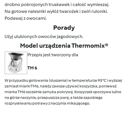
drobno pokrojonych truskawek i całość wymieszaj.
Na gotowe nalesniki wyłóż twarożek i zwiń ruloniki.
Podawaj z owocami.
Porady
Użyj ulubionych owoców jagodowych.
Model urządzenia Thermomix®
Przepis jest tworzony dla
TM 6
W przypadku gotowania (duszenia) w temperaturze 95°C i wyższej
zamiast miarki TM6, należy zawsze używać koszyczka, ponieważ
miarka TM6 szczelnie zamyka pokrywę. Koszyczek spoczywa luźno
na górze naczynia, przepuszcza parę, a także zapobiega
rozpryskiwaniu potrawy z naczynia miksującego.