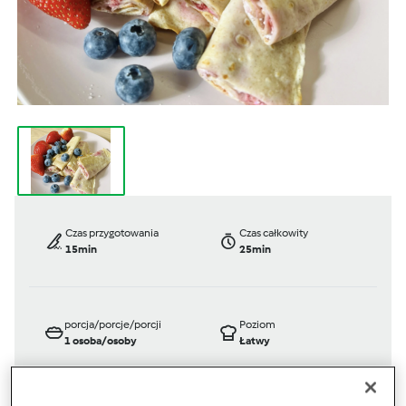
Czas przygotowania
Czas całkowity
15min
25min
porcja/porcje/porcji
Poziom
1
osoba/osoby
Łatwy