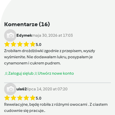
Komentarze
(16)
Edymek
maja 30, 2026 at 17:03
5.0
Zrobiłam drożdżówki zgodnie z przepisem, wyszły
wyśmienite. Nie dodawałam lukru, posypałam je
cynamonem i cukrem pudrem.
Zaloguj się
lub
Utwórz nowe konto
ula62
lipca 14, 2020 at 07:20
5.0
Rewelacyjne, będę robiła z różnymi owocami . Z ciastem
cudownie się pracuje..