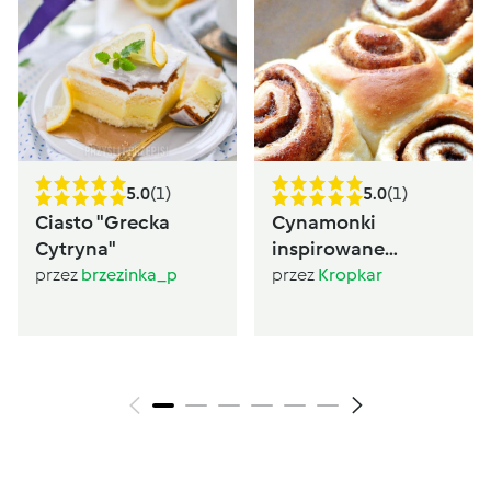
5.0
(1)
5.0
(1)
Ciasto "Grecka
Cynamonki
Cytryna"
inspirowane
Sugarlady
przez
brzezinka_p
przez
Kropkar