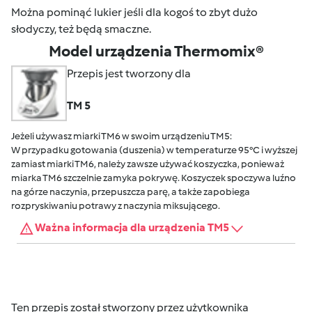
Można pominąć lukier jeśli dla kogoś to zbyt dużo
słodyczy, też będą smaczne.
Model urządzenia Thermomix®
Przepis jest tworzony dla
TM 5
Jeżeli używasz miarki TM6 w swoim urządzeniu TM5:
W przypadku gotowania (duszenia) w temperaturze 95°C i wyższej
zamiast miarki TM6, należy zawsze używać koszyczka, ponieważ
miarka TM6 szczelnie zamyka pokrywę. Koszyczek spoczywa luźno
na górze naczynia, przepuszcza parę, a także zapobiega
rozpryskiwaniu potrawy z naczynia miksującego.
Ważna informacja dla urządzenia TM5
Ten przepis został stworzony przez użytkownika