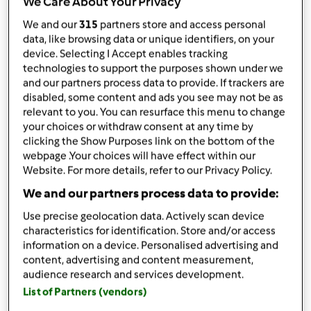
We Care About Your Privacy
20
g
drożdży świeżych
2
płaskie łyżeczki soli
We and our
315
partners store and access personal
data, like browsing data or unique identifiers, on your
1
jajko do posmarowania bułek
device. Selecting I Accept enables tracking
550
g
mąki pszennej typ 500
technologies to support the purposes shown under we
Nadzienie
and our partners process data to provide. If trackers are
disabled, some content and ads you see may not be as
220
g
truskawek pokrojonych na kawałki
relevant to you. You can resurface this menu to change
2
łyżeczki cukru
your choices or withdraw consent at any time by
Lukier
clicking the Show Purposes link on the bottom of the
webpage .Your choices will have effect within our
1
białko z jajka
Website. For more details, refer to our Privacy Policy.
200
g
cukru
We and our partners process data to provide:
10
kropel soku z cytryny
Use precise geolocation data. Actively scan device
Lista zakupów
characteristics for identification. Store and/or access
information on a device. Personalised advertising and
content, advertising and content measurement,
audience research and services development.
List of Partners (vendors)