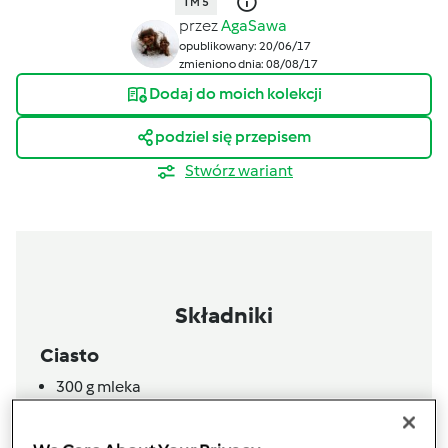
TM 5
przez
AgaSawa
opublikowany: 20/06/17
zmieniono dnia: 08/08/17
Dodaj do moich kolekcji
podziel się przepisem
Stwórz wariant
Składniki
Ciasto
300
g
mleka
50
g
masła pokrojonego na kawałki
60
g
cukru