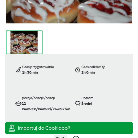
Czas przygotowania
Czas całkowity
1h 30min
2h 0min
porcja/porcje/porcji
Poziom
11
Średni
kawałek/kawałki/kawałków