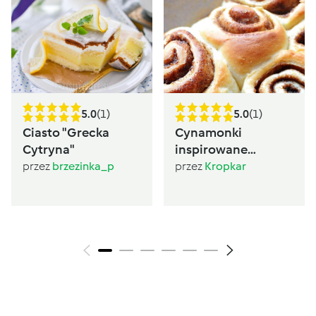
5.0
(1)
5.0
(1)
Ciasto "Grecka
Cynamonki
Cytryna"
inspirowane
Sugarlady
przez
brzezinka_p
przez
Kropkar