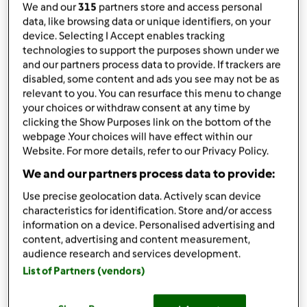
przez
Miodunka66
We and our
315
partners store and access personal
data, like browsing data or unique identifiers, on your
opublikowany: 16/07/22
device. Selecting I Accept enables tracking
Dodaj do moich kolekcji
technologies to support the purposes shown under we
and our partners process data to provide. If trackers are
podziel się przepisem
disabled, some content and ads you see may not be as
relevant to you. You can resurface this menu to change
Stwórz wariant
your choices or withdraw consent at any time by
clicking the Show Purposes link on the bottom of the
webpage .Your choices will have effect within our
Website. For more details, refer to our Privacy Policy.
We and our partners process data to provide:
Składniki
Use precise geolocation data. Actively scan device
characteristics for identification. Store and/or access
Czekoladowe ciasto z czereśniami
information on a device. Personalised advertising and
content, advertising and content measurement,
600
gramów
czereśni, świeżych
audience research and services development.
4
jajka
List of Partners (vendors)
200
gramów
masła
200
gramów
cukru