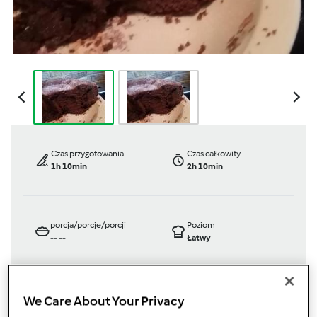
Czas przygotowania
Czas całkowity
1h 10min
2h 10min
porcja/porcje/porcji
Poziom
--
--
Łatwy
We Care About Your Privacy
TM 5