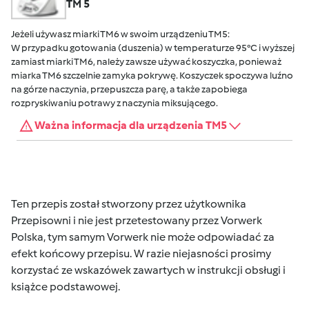
TM 5
Jeżeli używasz miarki TM6 w swoim urządzeniu TM5:
W przypadku gotowania (duszenia) w temperaturze 95°C i wyższej
zamiast miarki TM6, należy zawsze używać koszyczka, ponieważ
miarka TM6 szczelnie zamyka pokrywę. Koszyczek spoczywa luźno
na górze naczynia, przepuszcza parę, a także zapobiega
rozpryskiwaniu potrawy z naczynia miksującego.
Ważna informacja dla urządzenia TM5
Ten przepis został stworzony przez użytkownika
Przepisowni i nie jest przetestowany przez Vorwerk
Polska, tym samym Vorwerk nie może odpowiadać za
efekt końcowy przepisu. W razie niejasności prosimy
korzystać ze wskazówek zawartych w instrukcji obsługi i
książce podstawowej.