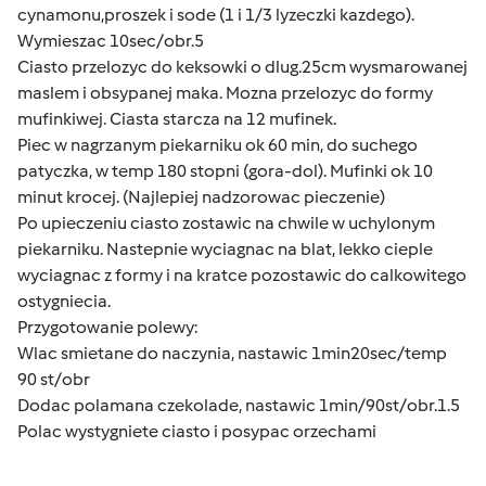
cynamonu,proszek i sode (1 i 1/3 lyzeczki kazdego).
Wymieszac 10sec/obr.5
Ciasto przelozyc do keksowki o dlug.25cm wysmarowanej
maslem i obsypanej maka. Mozna przelozyc do formy
mufinkiwej. Ciasta starcza na 12 mufinek.
Piec w nagrzanym piekarniku ok 60 min, do suchego
patyczka, w temp 180 stopni (gora-dol). Mufinki ok 10
minut krocej. (Najlepiej nadzorowac pieczenie)
Po upieczeniu ciasto zostawic na chwile w uchylonym
piekarniku. Nastepnie wyciagnac na blat, lekko cieple
wyciagnac z formy i na kratce pozostawic do calkowitego
ostygniecia.
Przygotowanie polewy:
Wlac smietane do naczynia, nastawic 1min20sec/temp
90 st/obr
Dodac polamana czekolade, nastawic 1min/90st/obr.1.5
Polac wystygniete ciasto i posypac orzechami