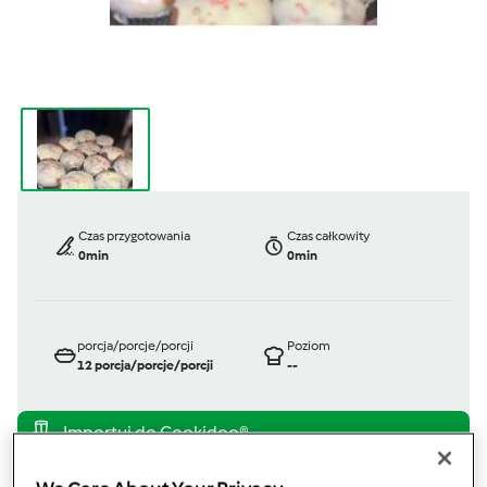
Czas przygotowania
Czas całkowity
0min
0min
porcja/porcje/porcji
Poziom
12
porcja/porcje/porcji
--
przez
Kasia Rosinska