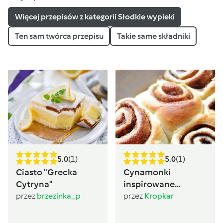
Więcej przepisów z kategorii Słodkie wypieki
Ten sam twórca przepisu
Takie same składniki
5.0
(1)
5.0
(1)
Ciasto "Grecka
Cynamonki
Cytryna"
inspirowane
Sugarlady
przez
brzezinka_p
przez
Kropkar