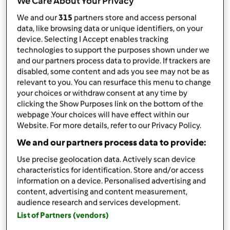
We Care About Your Privacy
opublikowany: 20/09/24
We and our
315
partners store and access personal
Dodaj do moich kolekcji
data, like browsing data or unique identifiers, on your
device. Selecting I Accept enables tracking
podziel się przepisem
technologies to support the purposes shown under we
Stwórz wariant
and our partners process data to provide. If trackers are
disabled, some content and ads you see may not be as
relevant to you. You can resurface this menu to change
your choices or withdraw consent at any time by
clicking the Show Purposes link on the bottom of the
webpage .Your choices will have effect within our
Website. For more details, refer to our Privacy Policy.
Składniki
We and our partners process data to provide:
Ciasto marchewkowe Kamilki
Use precise geolocation data. Actively scan device
characteristics for identification. Store and/or access
300
g
marchewki
information on a device. Personalised advertising and
250
g
oleju
content, advertising and content measurement,
120
g
cukru
audience research and services development.
3
jajka
List of Partners (vendors)
2
łyżki
Orzechow lub rodzynek lub zurawiny