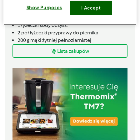
200
g
masła
Show Purposes
I Accept
200
g
cukru brązowego
2
jajka
1
łyżeczki sody oczysz.
2
pół łyżeczki przyprawy do piernika
200
g
mąki żytniej pełnoziarnistej
Lista zakupów