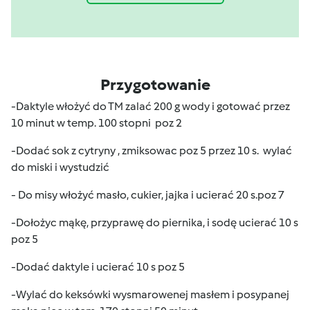
Przygotowanie
-Daktyle włożyć do TM zalać 200 g wody i gotować przez
10 minut w temp. 100 stopni poz 2
-Dodać sok z cytryny , zmiksowac poz 5 przez 10 s. wylać
do miski i wystudzić
- Do misy włożyć masło, cukier, jajka i ucierać 20 s.poz 7
-Dołożyc mąkę, przyprawę do piernika, i sodę ucierać 10 s
poz 5
-Dodać daktyle i ucierać 10 s poz 5
-Wylać do keksówki wysmarowenej masłem i posypanej