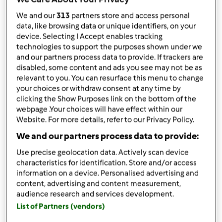
TM 21
We and our
313
partners store and access personal
przez
akunia
data, like browsing data or unique identifiers, on your
opublikowany: 23/12/12
device. Selecting I Accept enables tracking
zmieniono dnia: 27/12/12
technologies to support the purposes shown under we
Dodaj do moich kolekcji
and our partners process data to provide. If trackers are
disabled, some content and ads you see may not be as
relevant to you. You can resurface this menu to change
podziel się przepisem
your choices or withdraw consent at any time by
Stwórz wariant
clicking the Show Purposes link on the bottom of the
webpage .Your choices will have effect within our
Website. For more details, refer to our Privacy Policy.
We and our partners process data to provide:
Use precise geolocation data. Actively scan device
characteristics for identification. Store and/or access
Składniki
information on a device. Personalised advertising and
content, advertising and content measurement,
Ciasto daktylowe z mąki żytniej
audience research and services development.
180
g
daktyli-suszonych
List of Partners (vendors)
1
cytryna