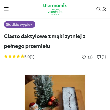
Słodkie wypieki
Ciasto daktylowe z mąki zytniej z
pełnego przemiału
5.0
(1)
(1)
(1)