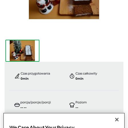
Czas przygotowania
Czas całkowity
0min
0min
porcja/porcje/porcji
Poziom
--
--
--
We Care About Your Privacy