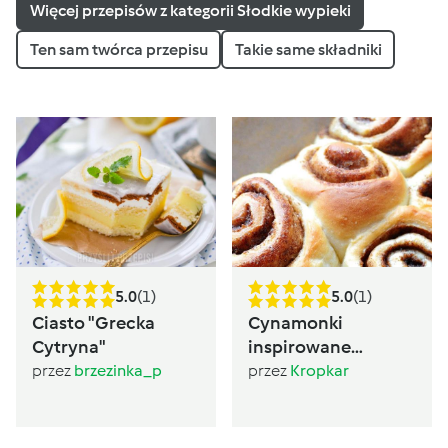
Więcej przepisów z kategorii Słodkie wypieki
Ten sam twórca przepisu
Takie same składniki
5.0
(1)
5.0
(1)
Ciasto "Grecka
Cynamonki
Cytryna"
inspirowane
Sugarlady
przez
brzezinka_p
przez
Kropkar