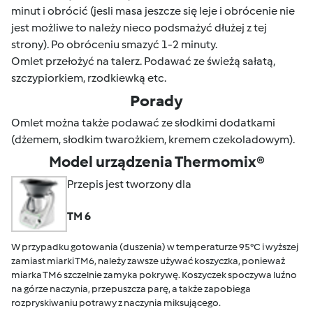
minut i obrócić (jesli masa jeszcze się leje i obrócenie nie
jest możliwe to należy nieco podsmażyć dłużej z tej
strony). Po obróceniu smazyć 1-2 minuty.
Omlet przełożyć na talerz. Podawać ze świeżą sałatą,
szczypiorkiem, rzodkiewką etc.
Porady
Omlet można także podawać ze słodkimi dodatkami
(dżemem, słodkim twarożkiem, kremem czekoladowym).
Model urządzenia Thermomix®
Przepis jest tworzony dla
TM 6
W przypadku gotowania (duszenia) w temperaturze 95°C i wyższej
zamiast miarki TM6, należy zawsze używać koszyczka, ponieważ
miarka TM6 szczelnie zamyka pokrywę. Koszyczek spoczywa luźno
na górze naczynia, przepuszcza parę, a także zapobiega
rozpryskiwaniu potrawy z naczynia miksującego.