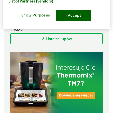
List of Partners (vendors)
Dodatkowo
1
szczypty
soli,
(opcjonalnie)
Show Purposes
I Accept
1
szczypty
pieprzu, mielonego,
(opcjonalnie)
5
łyżek
sera żółtego,
(opcjonalnie) startego na
wióki
Lista zakupów