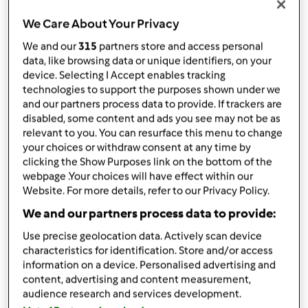
przez
Evagl
We Care About Your Privacy
opublikowany: 09/01/25
Dodaj do moich kolekcji
We and our
315
partners store and access personal
data, like browsing data or unique identifiers, on your
podziel się przepisem
device. Selecting I Accept enables tracking
technologies to support the purposes shown under we
Stwórz wariant
and our partners process data to provide. If trackers are
disabled, some content and ads you see may not be as
relevant to you. You can resurface this menu to change
your choices or withdraw consent at any time by
clicking the Show Purposes link on the bottom of the
webpage .Your choices will have effect within our
Website. For more details, refer to our Privacy Policy.
Składniki
We and our partners process data to provide:
Omlet klasyczny
Use precise geolocation data. Actively scan device
2
jajka,
średniej wielkości lub duże
characteristics for identification. Store and/or access
125
gramy
mleka
information on a device. Personalised advertising and
70
gramy
mąki pszennej,
lub innej
content, advertising and content measurement,
audience research and services development.
2
łyżeczki
masła,
do smażenia