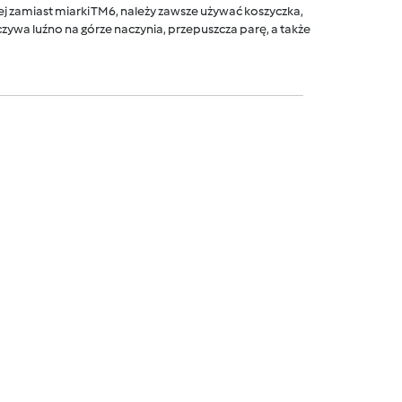
 zamiast miarki TM6, należy zawsze używać koszyczka,
ywa luźno na górze naczynia, przepuszcza parę, a także