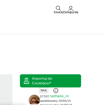
Szukaj
Zaloguj się
TM 5
przez
nathalie_m
opublikowany: 20/05/15
zmieniono dnia: 20/05/15