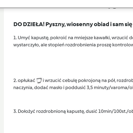
Przygoto
DO DZIEŁA! Pyszny, wiosenny obiad i sam się z
1. Umyć kapustę, pokroić na mniejsze kawałki, wrzucić 
wystarczyło, ale stopień rozdrobnienia proszę kontrolow
2. opłukać
i wrzucić cebulę pokrojoną na pół, rozdro
naczynia, dodać masło i poddusić 3,5 minuty/varoma/o
3. Dołożyć rozdrobnioną kapustę, dusić 10min/100st./ob