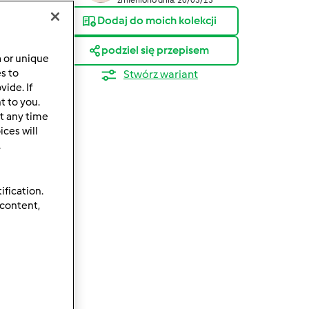
Dodaj do moich kolekcji
podziel się przepisem
a or unique
es to
Stwórz wariant
ide. If
t to you.
t any time
ces will
.
ification.
 content,