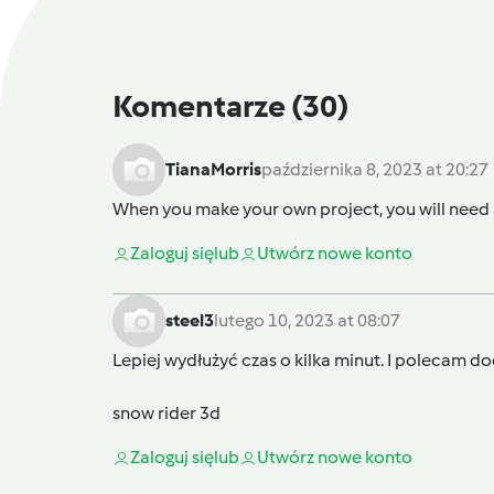
Komentarze
(30)
TianaMorris
października 8, 2023 at 20:27
When you make your own project, you will need a
Zaloguj się
lub
Utwórz nowe konto
steel3
lutego 10, 2023 at 08:07
Lepiej wydłużyć czas o kilka minut. I polecam do
snow rider 3d
Zaloguj się
lub
Utwórz nowe konto