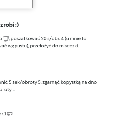
wanie
robi :)
do
, poszatkować 20 s/obr. 4 (u mnie to
ać wg gustu), przełożyć do miseczki.
bnić 5 sek/obroty 5, zgarnąć kopystką na dno
broty 1
r.1