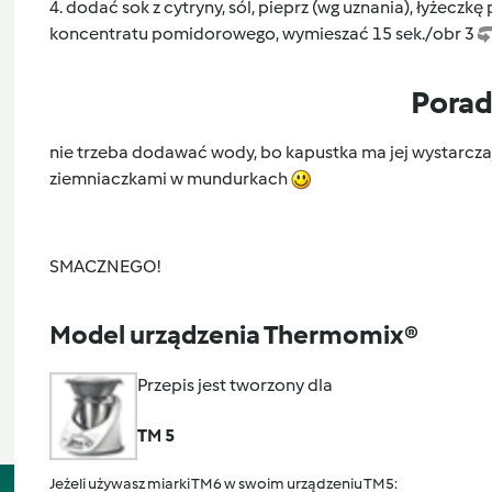
4. dodać sok z cytryny, sól, pieprz (wg uznania), łyżeczk
koncentratu pomidorowego, wymieszać 15 sek./obr 3
Pora
nie trzeba dodawać wody, bo kapustka ma jej wystarcza
ziemniaczkami w mundurkach
SMACZNEGO!
Model urządzenia Thermomix®
Przepis jest tworzony dla
TM 5
Jeżeli używasz miarki TM6 w swoim urządzeniu TM5: