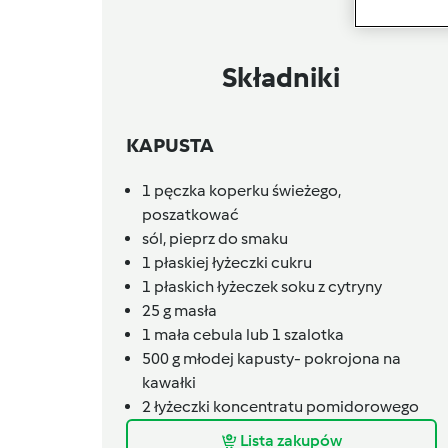
Składniki
KAPUSTA
1
pęczka
koperku świeżego,
poszatkować
sól, pieprz do smaku
1
płaskiej łyżeczki
cukru
1
płaskich łyżeczek
soku z cytryny
25
g
masła
1
mała cebula lub 1 szalotka
500
g
młodej kapusty- pokrojona na
kawałki
2
łyżeczki
koncentratu pomidorowego
Lista zakupów