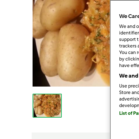
We Care
We and 
identifie
support t
trackers 
You can r
by clicki
have effe
We and 
Use preci
Store and
advertis
develop
List of P