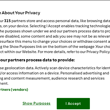
Czas całkowity
20min
 About Your Privacy
our
315
partners store and access personal data, like browsing dat
rs, on your device. Selecting I Accept enables tracking technologi
porcja/porcje/porcji
he purposes shown under we and our partners process data to prov
2
porcja/porcje/porcji
are disabled, some content and ads you see may not be as relevan
esurface this menu to change your choices or withdraw consent a
ng the Show Purposes link on the bottom of the webpage .Your choi
ct within our Website. For more details, refer to our Privacy Policy
Poziom
--
our partners process data to provide:
se geolocation data. Actively scan device characteristics for ident
/or access information on a device. Personalised advertising and
ing and content measurement, audience research and services
ment.
artners (vendors)
Show Purposes
I Accept