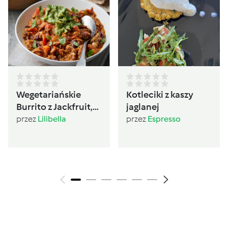
Wegetariańskie
Kotleciki z kaszy
Burrito z Jackfruit,
jaglanej
czerwoną fasolą i
przez
Lilibella
przez
Espresso
guacamole