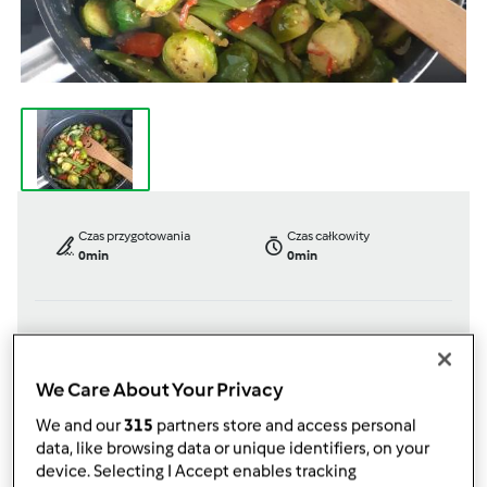
Czas przygotowania
Czas całkowity
0min
0min
porcja/porcje/porcji
Poziom
4
porcja/porcje/porcji
--
We Care About Your Privacy
We and our
315
partners store and access personal
data, like browsing data or unique identifiers, on your
przez
Aga L
device. Selecting I Accept enables tracking