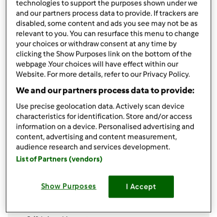
technologies to support the purposes shown under we
opublikowany: 24/01/19
and our partners process data to provide. If trackers are
Dodaj do moich kolekcji
disabled, some content and ads you see may not be as
relevant to you. You can resurface this menu to change
podziel się przepisem
your choices or withdraw consent at any time by
clicking the Show Purposes link on the bottom of the
Stwórz wariant
webpage .Your choices will have effect within our
Website. For more details, refer to our Privacy Policy.
We and our partners process data to provide:
Use precise geolocation data. Actively scan device
characteristics for identification. Store and/or access
Składniki
information on a device. Personalised advertising and
content, advertising and content measurement,
Brukselka z groszkiem
audience research and services development.
List of Partners (vendors)
500
g
brukselki
200
g
słodkiego groszku
1/2
papryki czerwonej
Show Purposes
I Accept
1/2
papryczki chili
1/2
cebuli