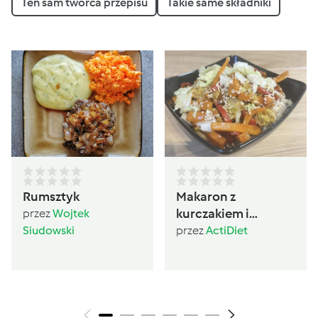
Ten sam twórca przepisu
Takie same składniki
Rumsztyk
Makaron z
kurczakiem i
przez
Wojtek
warzywami po
Siudowski
przez
ActiDiet
chińsku (600)