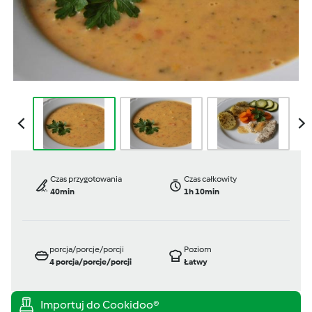
Czas przygotowania
Czas całkowity
40min
1h 10min
porcja/porcje/porcji
Poziom
4
porcja/porcje/porcji
Łatwy