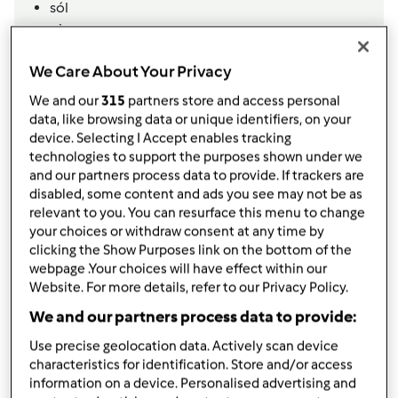
sól
pieprz
Danie na varoma
We Care About Your Privacy
4
kawałki
po ok. 100 - 150 g piersi z indyka
We and our
315
partners store and access personal
3
ziemniaki,
średniej wielkości
data, like browsing data or unique identifiers, on your
2
marchewki
device. Selecting I Accept enables tracking
1/2
cukinia,
lub inne dowolne warzywa
technologies to support the purposes shown under we
3
łyżek
śmietany 30%
and our partners process data to provide. If trackers are
szczypta gałki muszkatułowej
disabled, some content and ads you see may not be as
relevant to you. You can resurface this menu to change
Zupa
your choices or withdraw consent at any time by
1
cebula
clicking the Show Purposes link on the bottom of the
webpage .Your choices will have effect within our
3
ząbki
czosnku
Website. For more details, refer to our Privacy Policy.
3
łyżek
oliwy
1
pomidor
We and our partners process data to provide:
200
g
dowolnych warzyw,
jakie znajdziesz w
Use precise geolocation data. Actively scan device
lodówce
characteristics for identification. Store and/or access
60
g
makaronu,
kokardki lub kolanka
information on a device. Personalised advertising and