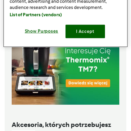
100
g
śmietany 30%
content, advertising and content measurement,
1
łyżki
kostki rosołowej,
najlepiej własnej roboty
audience research and services development.
List of Partners (vendors)
Lista zakupów
Show Purposes
I Accept
Akcesoria, których potrzebujesz