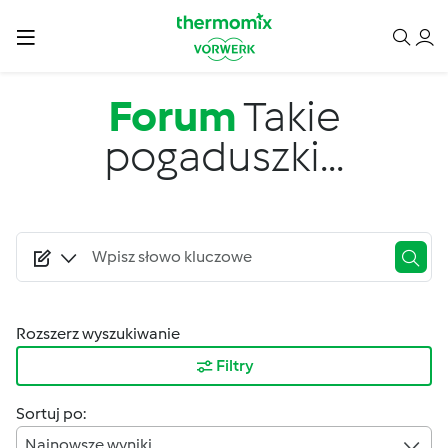
Przejdź do treści
Forum
Takie
pogaduszki...
Rozszerz wyszukiwanie
Filtry
Sortuj po:
Najnowsze wyniki