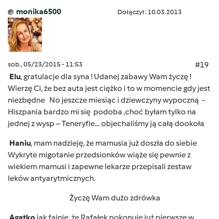
monika6500
Dołączył : 10.03.2013
sob., 05/23/2015 - 11:53
#19
Elu
, gratulacje dla syna ! Udanej zabawy Wam życzę !
Wierzę Ci, że bez auta jest ciężko i to w momencie gdy jest
niezbędne
No jeszcze miesiąc i dziewczyny wypoczną
-
Hiszpania bardzo mi się podoba ,choć byłam tylko na
jednej z wysp – Teneryfie… objechaliśmy ją całą dookoła
Haniu
, mam nadzieję, że mamusia już doszła do siebie
Wykryte migotanie przedsionków wiąże się pewnie z
wiekiem mamusi i zapewne lekarze
przepisali zestaw
leków antyarytmicznych.
Życzę Wam dużo zdrówka
Agatko
jak fajnie, że Rafałek pokonuje już pierwsze w