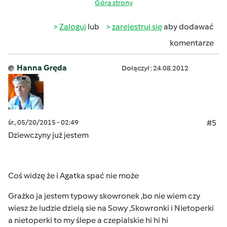
Góra strony
Zaloguj
lub
zarejestruj się
aby dodawać
komentarze
Hanna Gręda
Dołączył : 24.08.2012
śr., 05/20/2015 - 02:49
#5
Dziewczyny już jestem
Coś widzę że i Agatka spać
nie może
Grażko ja jestem typowy skowronek ,bo nie wiem czy
wiesz że ludzie dzielą sie na Sowy ,Skowronki i Nietoperki
a nietoperki to my ślepe a czepialskie hi hi hi