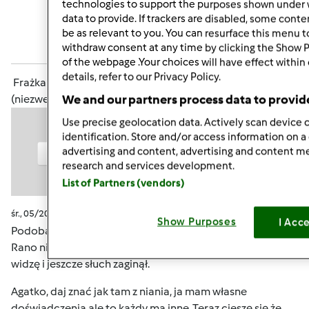
technologies to support the purposes shown under 
data to provide. If trackers are disabled, some cont
Zaloguj
lub
zarejestruj się
aby dodawać
be as relevant to you. You can resurface this menu 
withdraw consent at any time by clicking the Show 
komentarze
of the webpage .Your choices will have effect within
details, refer to our Privacy Policy.
Frażka
We and our partners process data to provid
(niezweryfikowany)
Use precise geolocation data. Actively scan device c
identification. Store and/or access information on a
advertising and content, advertising and content 
research and services development.
List of Partners (vendors)
śr., 05/20/2015 - 19:10
#8
Show Purposes
I Acc
Podobają się mi te Nietoperki, bo ja sowa-nietoperek.
Rano nie do życia i do tego bez okularów to daleko nie
widzę i jeszcze słuch zaginął.
Agatko, daj znać jak tam z niania, ja mam własne
doświadczenia ale to każdy ma inne. Teraz cieszę się że