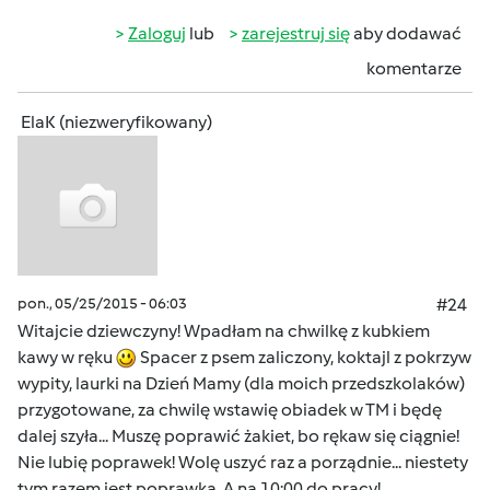
Zaloguj
lub
zarejestruj się
aby dodawać
komentarze
ElaK (niezweryfikowany)
pon., 05/25/2015 - 06:03
#24
Witajcie dziewczyny! Wpadłam na chwilkę z kubkiem
kawy w ręku
Spacer z psem zaliczony, koktajl z pokrzyw
wypity, laurki na Dzień Mamy (dla moich przedszkolaków)
przygotowane, za chwilę wstawię obiadek w TM i będę
dalej szyła... Muszę poprawić żakiet, bo rękaw się ciągnie!
Nie lubię poprawek! Wolę uszyć raz a porządnie... niestety
tym razem jest poprawka. A na 10:00 do pracy!