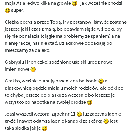
moja Asia ledwo kilka na głowie
i jak wcześnie chodzi
super!
Ciężka decyzja przed Tobą. My postanowiliśmy że zostanę
jeszcze jakiś czas z małą, bo obawiam się że w żłobku by
się nie odnalazła (ciągle ma problemy ze spaniem) a na
nianię raczej nas nie stać. Dziadkowie odpadają bo
mieszkamy za daleko.
Gabrysiu i Moniczko! spóźnione uściski urodzinowe i
imieninowe
Grażko, właśnie planuję basenik na balkonie
a
piaskownicę będzie miała u moich rodziców, ale póki co
to chyba jeszcze do piasku za wcześnie bo jeszcze je
wszystko co napotka na swojej drodze
Joasi wyszedł wczoraj ząbek nr 11
już zaczyna ładnie
gryźć i nawet odgryza ładnie kanapki ze skórką
jest
taka słodka jak je