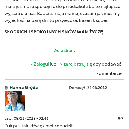
mała już może spokojnie do przedszkola bo to najlepsze
wyjście dla nas. Babcia, moja mama, czasem jak musimy
wyjechać na parę dni to przyjeżdża. Basenik super.
SŁODKICH I SPOKOJNYCH SNÓW WAM ŻYCZĘ.
Góra strony
Zaloguj
lub
zarejestruj się
aby dodawać
komentarze
Hanna Gręda
Dołączył : 24.08.2012
czw., 05/21/2015 - 02:46
#9
Puk puk taki dźwięk mnie obudził