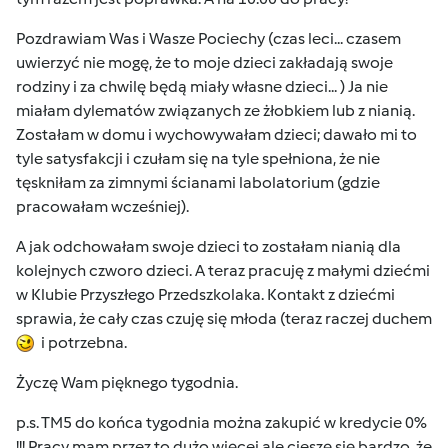
Pozdrawiam Was i Wasze Pociechy (czas leci... czasem
uwierzyć nie mogę, że to moje dzieci zakładają swoje
rodziny i za chwilę będą miały własne dzieci... ) Ja nie
miałam dylematów związanych ze żłobkiem lub z nianią.
Zostałam w domu i wychowywałam dzieci; dawało mi to
tyle satysfakcji i czułam się na tyle spełniona, że nie
tęskniłam za zimnymi ścianami labolatorium (gdzie
pracowałam wcześniej).
A jak odchowałam swoje dzieci to zostałam nianią dla
kolejnych czworo dzieci. A teraz pracuję z małymi dziećmi
w Klubie Przyszłego Przedszkolaka. Kontakt z dziećmi
sprawia, że cały czas czuję się młoda (teraz raczej duchem
i potrzebna.
Życzę Wam pięknego tygodnia.
p.s. TM5 do końca tygodnia można zakupić w kredycie 0%
!!! Pracy mam przez to dużo więcej ale cieszę się bardzo, że