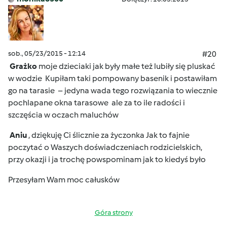
sob., 05/23/2015 - 12:14
#20
Grażko
moje dzieciaki jak były małe też lubiły się pluskać
w wodzie
Kupiłam taki pompowany basenik i postawiłam
go na tarasie
– jedyna wada tego rozwiązania to wiecznie
pochlapane okna tarasowe
ale za to ile radości i
szczęścia w oczach maluchów
Aniu
, dziękuję Ci ślicznie za życzonka
Jak to fajnie
poczytać o Waszych doświadczeniach rodzicielskich,
przy okazji i ja trochę powspominam jak to kiedyś było
Przesyłam Wam moc całusków
Góra strony