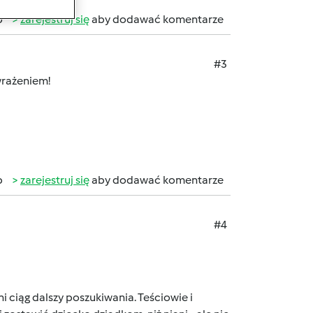
b
zarejestruj się
aby dodawać komentarze
#3
wrażeniem!
b
zarejestruj się
aby dodawać komentarze
#4
i ciąg dalszy poszukiwania. Teściowie i