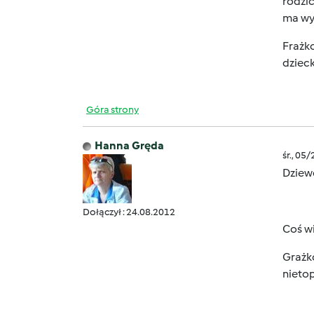
rodzic
ma wyj
Frażko
dzieck
Góra strony
Hanna Gręda
śr., 05
Dziew
Dołączył : 24.08.2012
Coś wi
Grażko
nietop