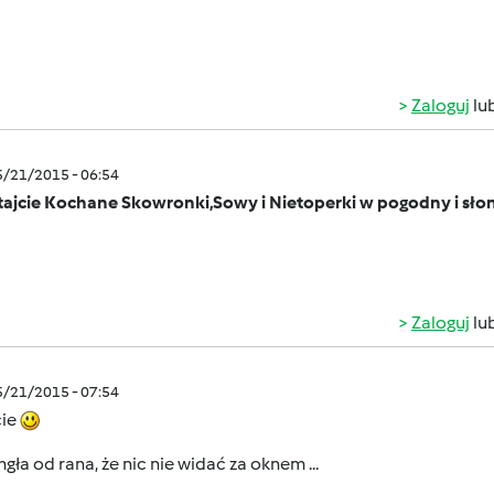
Zaloguj
lu
5/21/2015 - 06:54
tajcie Kochane Skowronki,Sowy i Nietoperki w pogodny i sło
Zaloguj
lu
5/21/2015 - 07:54
cie
gła od rana, że nic nie widać za oknem ...