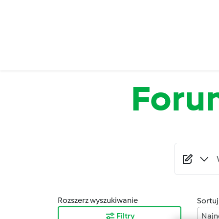
Przejdź do treści
Foru
Rozszerz wyszukiwanie
Sortuj
Filtry
Najn