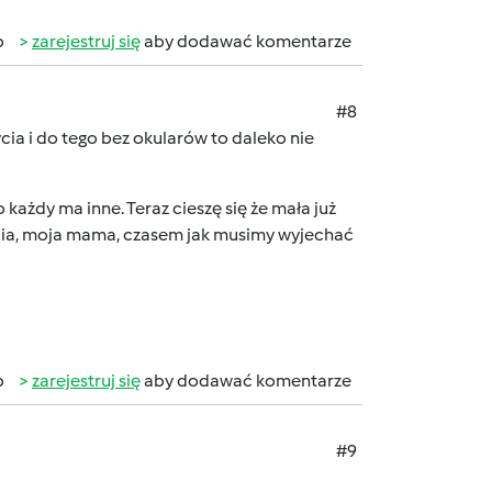
b
zarejestruj się
aby dodawać komentarze
#8
cia i do tego bez okularów to daleko nie
 każdy ma inne. Teraz cieszę się że mała już
bcia, moja mama, czasem jak musimy wyjechać
b
zarejestruj się
aby dodawać komentarze
#9