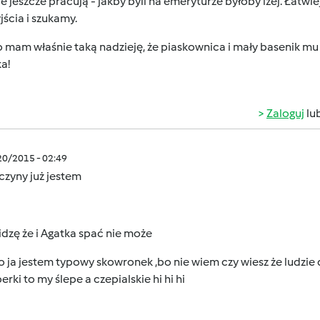
e jeszcze pracują - jakby byli na emeryturze byłoby lżej. Łatwiej
ścia i szukamy.
 mam właśnie taką nadzieję, że piaskownica i mały basenik mu
a!
Zaloguj
lu
/20/2015 - 02:49
czyny już jestem
dzę że i Agatka spać
nie może
 ja jestem typowy skowronek ,bo nie wiem czy wiesz że ludzie 
erki to my ślepe a czepialskie hi hi hi