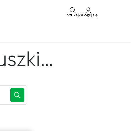
Szukaj
Zaloguj się
zki...