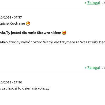
Zaloguj
lu
/20/2015 - 07:37
tajcie Kochane
iu, Ty jesteś dla mnie Skowronkiem
atko,
trudny wybór przed Wami, ale trzymam za Was kciuki, bę
Zaloguj
lu
/20/2015 - 17:50
 zachodzi to dzień się kończy