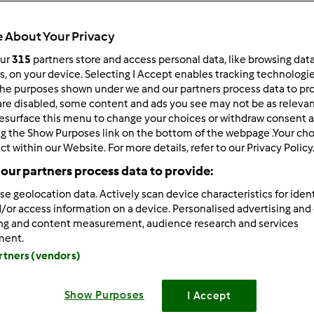
 About Your Privacy
our
315
partners store and access personal data, like browsing dat
rs, on your device. Selecting I Accept enables tracking technologi
he purposes shown under we and our partners process data to prov
05/18/2015 - 18:02
are disabled, some content and ads you see may not be as relevan
esurface this menu to change your choices or withdraw consent a
e znacie tą bajkę ?
Dobranoc
ng the Show Purposes link on the bottom of the webpage .Your choi
ct within our Website. For more details, refer to our Privacy Policy
our partners process data to provide:
se geolocation data. Actively scan device characteristics for ident
Zaloguj
lu
/or access information on a device. Personalised advertising and
ing and content measurement, audience research and services
ment.
/19/2015 - 03:45
artners (vendors)
 we wtorek
Show Purposes
I Accept