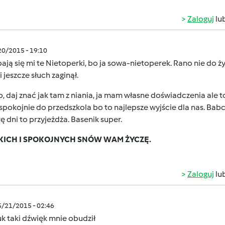
Zaloguj
lu
/20/2015 - 19:10
ją się mi te Nietoperki, bo ja sowa-nietoperek. Rano nie do ży
i jeszcze słuch zaginął.
, daj znać jak tam z niania, ja mam własne doświadczenia ale to
spokojnie do przedszkola bo to najlepsze wyjście dla nas. Ba
ę dni to przyjeżdża. Basenik super.
KICH I SPOKOJNYCH SNÓW WAM ŻYCZĘ.
Zaloguj
lu
5/21/2015 - 02:46
k taki dźwięk mnie obudził