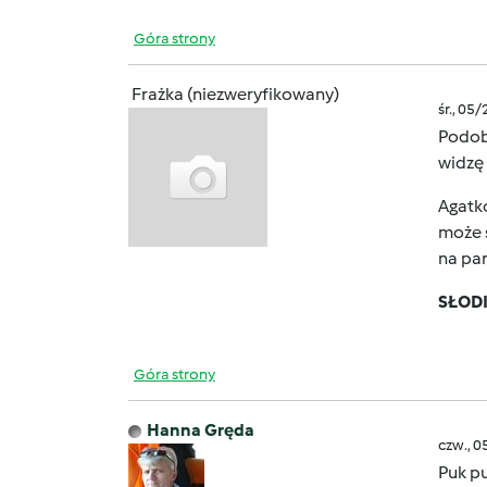
Góra strony
Frażka (niezweryfikowany)
śr., 05
Podoba
widzę 
Agatko
może 
na par
SŁOD
Góra strony
Hanna Gręda
czw., 0
Puk pu