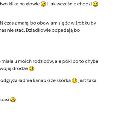
edwo kilka na głowie
i jak wcześnie chodzi
iś czas z małą, bo obawiam się że w żłobku by
 nas nie stać. Dziadkowie odpadają bo
 miała u moich rodziców, ale póki co to chyba
 swojej drodze
t odgryza ładnie kanapki ze skórką
jest taka
Joasi