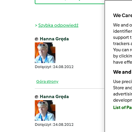
We Care
Szybka odpowiedź
We and 
identifie
support t
Hanna Gręda
pon., 
trackers 
You can r
Kochan
by clicki
have effe
Dołączył : 24.08.2012
We and 
Góra strony
Use preci
Store and
advertis
Hanna Gręda
develop
wt., 05
List of P
Witam
Dołączył : 24.08.2012