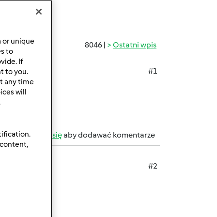
a or unique
8046 |
Ostatni wpis
es to
ide. If
#1
t to you.
t any time
ces will
.
ification.
b
zarejestruj się
aby dodawać komentarze
 content,
#2