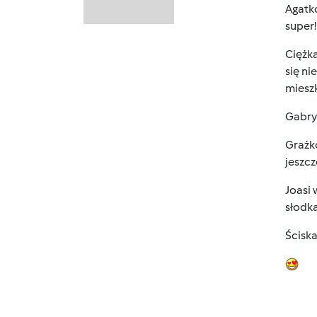
Agatko
super!
Ciężka
się ni
miesz
Gabrys
Grażko
jeszcz
Joasi 
słodka
Ściska