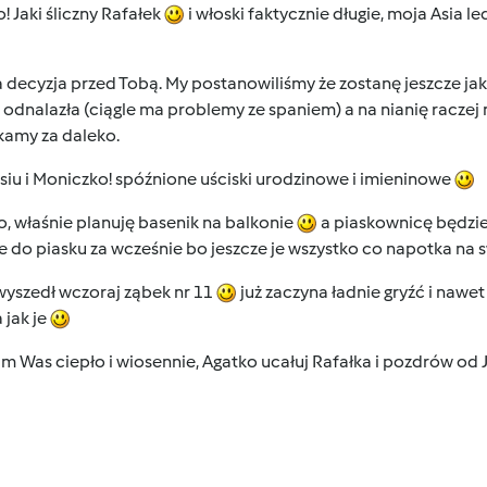
! Jaki śliczny Rafałek
i włoski faktycznie długie, moja Asia l
 decyzja przed Tobą. My postanowiliśmy że zostanę jeszcze jak
e odnalazła (ciągle ma problemy ze spaniem) a na nianię raczej
kamy za daleko.
iu i Moniczko! spóźnione uściski urodzinowe i imieninowe
, właśnie planuję basenik na balkonie
a piaskownicę będzie
e do piasku za wcześnie bo jeszcze je wszystko co napotka na
wyszedł wczoraj ząbek nr 11
już zaczyna ładnie gryźć i nawe
 jak je
m Was ciepło i wiosennie, Agatko ucałuj Rafałka i pozdrów od 