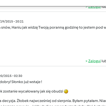
Zaloguj
lu
/19/2015 - 20:21
h snów, Haniu jak widzę Twoją poranną godzinę to jestem pod 
Zaloguj
lu
/20/2015 - 02:30
dobry! Słonko już wstaje !
k zostanie wycałowany jak się obudzi
 decyzja. Żłobek najwcześniej od sierpnia. Byłam pytałam. Nian