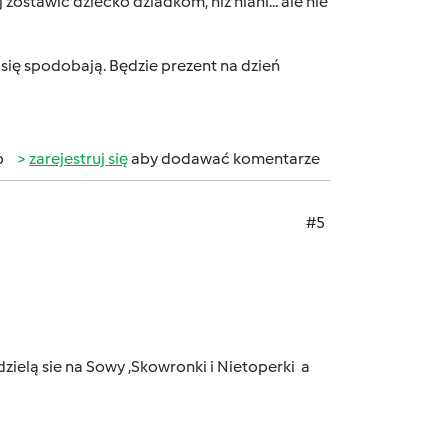
 zostawić dziecko dziadkom, niż niani... ale nie
 się spodobają. Będzie prezent na dzień
b
zarejestruj się
aby dodawać komentarze
#5
dzielą sie na Sowy ,Skowronki i Nietoperki
a