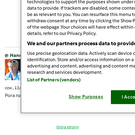
technologies to support the purposes shown under 
data to provide. If trackers are disabled, some cont
be as relevant to you. You can resurface this menu 
Góra strony
withdraw consent at any time by clicking the Show 
of the webpage .Your choices will have effect within
Zaloguj
lub
zarejestruj się
aby dodawać
details, refer to our Privacy Policy.
komentarze
We and our partners process data to provid
Use precise geolocation data. Actively scan device c
Hanna Gręda
Dołączył : 24.08.2012
identification. Store and/or access information on a
advertising and content, advertising and content 
research and services development.
List of Partners (vendors)
czw., 12/10/2015 - 19:02
#9
Pora na hop do łóżeczka
Show Purposes
I Acc
Góra strony