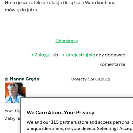
No to jeszcze lekka kolacja i książka a Wam kochane
mówię do jutra
Góra strony
Zaloguj
lub
zarejestruj się
aby dodawać
komentarze
Hanna Gręda
Dołączył : 24.08.2012
czw., 12/10/2015 - 04:46
#8
We Care About Your Privacy
Żeby nie było nudno dziś na powitanie Herbata
We and our
315
partners store and access personal d
unique identifiers, on your device. Selecting I Accep