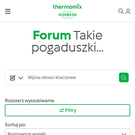
Przejdź do treści
Forum
Takie
pogaduszki...
Rozszerz wyszukiwanie
Filtry
Sortuj po:
Najnowsze wyniki