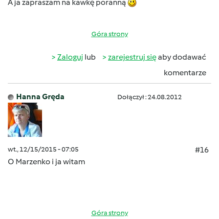
A ja zapraszam na kawkę poranną
Góra strony
Zaloguj
lub
zarejestruj się
aby dodawać
komentarze
Hanna Gręda
Dołączył : 24.08.2012
wt., 12/15/2015 - 07:05
#16
O Marzenko i ja witam
Góra strony