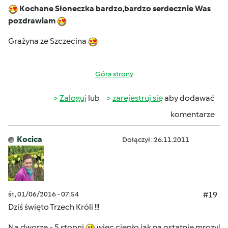
Kochane Słoneczka bardzo,bardzo serdecznie Was
pozdrawiam
Grażyna ze Szczecina
Góra strony
Zaloguj
lub
zarejestruj się
aby dodawać
komentarze
Kocica
Dołączył : 26.11.2011
śr., 01/06/2016 - 07:54
#19
Dziś święto Trzech Króli !!!
Na dworze - 5 stopni
więc ciepło jak na ostatnie mrozy!