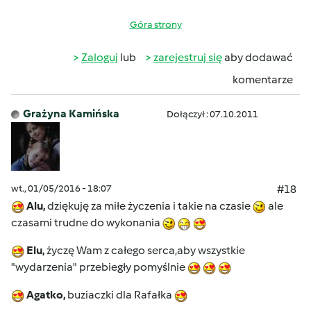
Góra strony
Zaloguj
lub
zarejestruj się
aby dodawać
komentarze
Grażyna Kamińska
Dołączył : 07.10.2011
wt., 01/05/2016 - 18:07
#18
Alu,
dziękuję za miłe życzenia i takie na czasie
ale
czasami trudne do wykonania
Elu,
życzę Wam z całego serca,aby wszystkie
"wydarzenia" przebiegły pomyślnie
Agatko,
buziaczki dla Rafałka