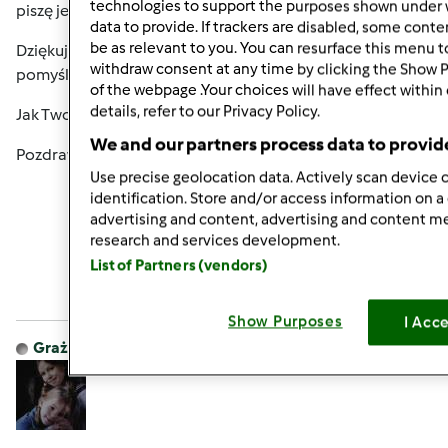
technologies to support the purposes shown under 
piszę jeszcze rzadziej... Cóż, życie...
data to provide. If trackers are disabled, some cont
be as relevant to you. You can resurface this menu 
Dziękuję za życzenia i Tobie również życzę wszelkiej
withdraw consent at any time by clicking the Show 
pomyślności w 2016 Roku.
of the webpage .Your choices will have effect within
details, refer to our Privacy Policy.
Jak Twoja szkoła tańca? Jak córka, mąż? A Twoje zdrowie?
We and our partners process data to provid
Pozdrawiam, Ela
Use precise geolocation data. Actively scan device c
identification. Store and/or access information on a
advertising and content, advertising and content 
Góra strony
research and services development.
List of Partners (vendors)
Zaloguj
lub
zarejestruj się
aby dodawać
komentarze
Show Purposes
I Acc
Grażyna Kamińska
Dołączył : 07.10.2011