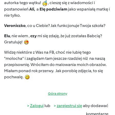
autorka tego wątku!
, cieszę się z wiadomości i
postanowień
Ali,
a
Elę podziwiam
jako wspaniałą matkę i
nie tylko.
Veroniczko
, co u Ciebie? Jak funkcjonuje Twoja szkoła?
Elu
, nie wiem ,
czy
mi się zdaję, że już zostałas Babcią?
Gratuluję!
Widzę niektóre z Was na FB, choć nie lubię tego
"molocha" i zaglądam tam jeszcze rzadziej niż na naszą
przepisownię. Wróciłam do malowania moich obrazów.
Miałam ponad rok przerwy. Jak porobię zdjęcia, to się
pochwalę.
Góra strony
Zaloguj
lub
zarejestruj się
aby dodawać
komentarze