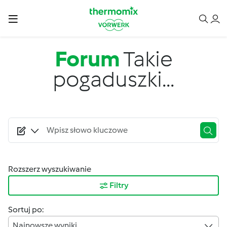
Przejdź do treści
Forum
Takie
pogaduszki...
Rozszerz wyszukiwanie
Filtry
Sortuj po:
Najnowsze wyniki