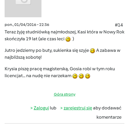
pon., 01/04/2016 - 22:36
#14
Teraz żyję studniówką najmłodszej, Kasi która w Nowy Rok
skończyła 19 lat (ale czas leci
)
Jutro jedziemy po buty, sukienka się szyje
A zabawa w
najbliższą sobotę!
Krysia piszę pracę magisterską, Gosia robi w tym roku
licencjat... na nudę nie narzekam
Góra strony
Zaloguj
lub
zarejestruj się
aby dodawać
komentarze