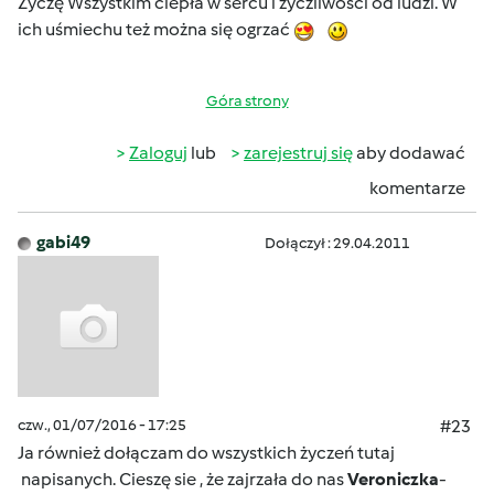
Życzę Wszystkim ciepła w sercu i życzliwości od ludzi. W
ich uśmiechu też można się ogrzać
Góra strony
Zaloguj
lub
zarejestruj się
aby dodawać
komentarze
gabi49
Dołączył : 29.04.2011
czw., 01/07/2016 - 17:25
#23
Ja również dołączam do wszystkich życzeń tutaj
napisanych. Cieszę sie , że zajrzała do nas
Veroniczka
-