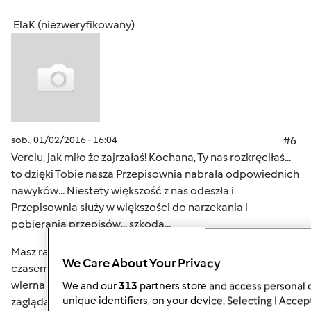
ElaK (niezweryfikowany)
sob., 01/02/2016 - 16:04
#6
Verciu, jak miło że zajrzałaś! Kochana, Ty nas rozkręciłaś...
to dzięki Tobie nasza Przepisownia nabrała odpowiednich
nawyków... Niestety większość z nas odeszła i
Przepisownia służy w większości do narzekania i
pobierania przepisów... szkoda...
Masz rację, że odeszłyśmy do różnych obowiązków i tylko
We Care About Your Privacy
czasem tu zaglądamy. Na szczęście na posterunku jest
wierna Hania; Monika i Grażynka też dość często
We and our
313
partners store and access personal d
unique identifiers, on your device. Selecting I Accep
zaglądają. A reszta? Sama zaglądam tu tylko czasami a