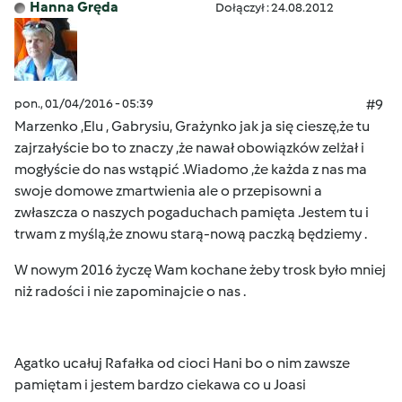
Hanna Gręda
Dołączył : 24.08.2012
pon., 01/04/2016 - 05:39
#9
Marzenko ,Elu , Gabrysiu, Grażynko jak ja się cieszę,
że tu
zajrzałyście bo to znaczy ,że nawał obowiązków zelżał i
mogłyście do nas wstąpić .Wiadomo ,że każda z nas ma
swoje domowe zmartwienia ale o przepisowni a
zwłaszcza o naszych pogaduchach pamięta .
Jestem tu i
trwam z myślą,że znowu starą-nową paczką będziemy .
W nowym 2016 życzę Wam kochane żeby trosk było mniej
niż radości i nie zapominajcie o nas .
Agatko ucałuj Rafałka od cioci Hani bo o nim zawsze
pamiętam i jestem bardzo ciekawa co u Joasi