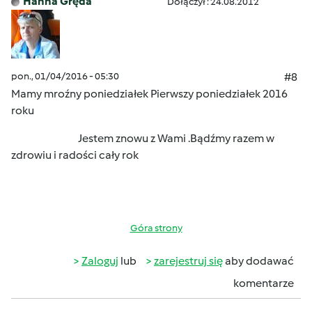
Hanna Gręda
Dołączył : 24.08.2012
pon., 01/04/2016 - 05:30
#8
Mamy mroźny poniedziałek
Pierwszy poniedziałek 2016
roku
Jestem znowu z Wami .Bądźmy razem w
zdrowiu i radości cały rok
Góra strony
Zaloguj
lub
zarejestruj się
aby dodawać
komentarze