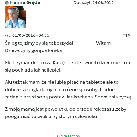
Hanna Gręda
Dołączył : 24.08.2012
wt., 01/05/2016 - 04:56
#15
Śnieg tej zimy by się też przydał Witam
Dziewczyny gorącą kawką
Elu trzymam kciuki
za Kasię i resztę Twoich dzieci niech im
się pouklada jak najlepiej.
Alu też tak mam ,że nie lubię pisać na tabletce ale to
dobrze ,że zaglądamy tu na różne sposoby .Trudne
zadanie przed sobą postawiłaś kochana .Spełnienia życzę
Z moją mamą jest powolutku do przodu rok czasu ,żeby
poogarniać to wiek przy starym człowieku
Góra strony