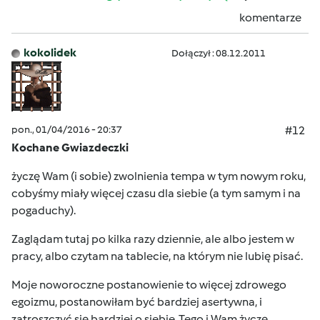
komentarze
kokolidek
Dołączył : 08.12.2011
pon., 01/04/2016 - 20:37
#12
Kochane Gwiazdeczki
życzę Wam (i sobie) zwolnienia tempa w tym nowym roku,
cobyśmy miały więcej czasu dla siebie (a tym samym i na
pogaduchy).
Zaglądam tutaj po kilka razy dziennie, ale albo jestem w
pracy, albo czytam na tablecie, na którym nie lubię pisać.
Moje noworoczne postanowienie to więcej zdrowego
egoizmu, postanowiłam być bardziej asertywna, i
zatroszczyć się bardziej o siebie. Tego i Wam życzę.