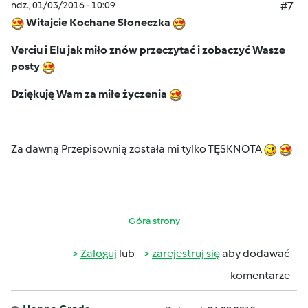
ndz., 01/03/2016 - 10:09
#7
Witajcie Kochane Słoneczka
Verciu i Elu jak miło znów przeczytać i zobaczyć Wasze
posty
Dziękuję Wam za miłe życzenia
Za dawną Przepisownią została mi tylko TĘSKNOTA
Góra strony
Zaloguj
lub
zarejestruj się
aby dodawać
komentarze