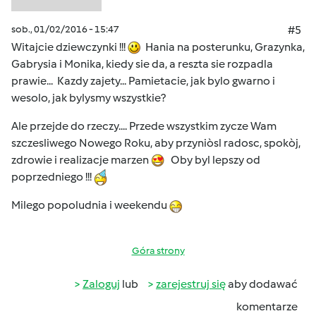
sob., 01/02/2016 - 15:47
#5
Witajcie dziewczynki !!!
Hania na posterunku, Grazynka,
Gabrysia i Monika, kiedy sie da, a reszta sie rozpadla
prawie... Kazdy zajety... Pamietacie, jak bylo gwarno i
wesolo, jak bylysmy wszystkie?
Ale przejde do rzeczy.... Przede wszystkim zycze Wam
szczesliwego Nowego Roku, aby przyniòsl radosc, spokòj,
zdrowie i realizacje marzen
Oby byl lepszy od
poprzedniego !!!
Milego popoludnia i weekendu
Góra strony
Zaloguj
lub
zarejestruj się
aby dodawać
komentarze