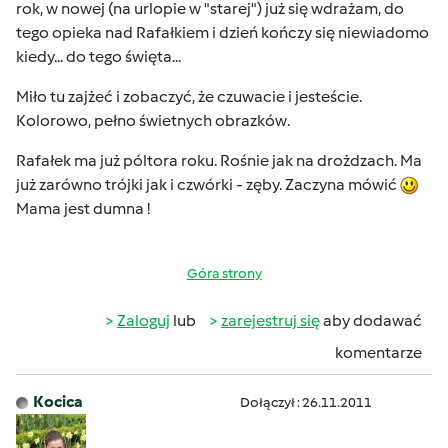
rok, w nowej (na urlopie w "starej") już się wdrażam, do
tego opieka nad Rafałkiem i dzień kończy się niewiadomo
kiedy... do tego święta...
Miło tu zajżeć i zobaczyć, że czuwacie i jesteście.
Kolorowo, pełno świetnych obrazków.
Rafałek ma już póltora roku. Rośnie jak na drożdzach. Ma
już zarówno trójki jak i czwórki - zęby. Zaczyna mówić
Mama jest dumna !
Góra strony
Zaloguj
lub
zarejestruj się
aby dodawać
komentarze
Kocica
Dołączył : 26.11.2011