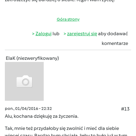
Góra strony
Zaloguj
lub
zarejestruj się
aby dodawać
komentarze
ElaK (niezweryfikowany)
pon., 01/04/2016 - 22:32
#13
Alu, kochana dziękuję za życzenia.
Tak, mnie też przydałoby się zwolnić i mieć dla siebie
więcej czasu. Bardzo bym chciała, żeby to było już w tym