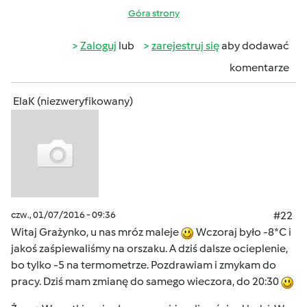
Góra strony
Zaloguj
lub
zarejestruj się
aby dodawać
komentarze
ElaK (niezweryfikowany)
czw., 01/07/2016 - 09:36
#22
Witaj Grażynko, u nas mróz maleje
Wczoraj było -8*C i
jakoś zaśpiewaliśmy na orszaku. A dziś dalsze ocieplenie,
bo tylko -5 na termometrze. Pozdrawiam i zmykam do
pracy. Dziś mam zmianę do samego wieczora, do 20:30