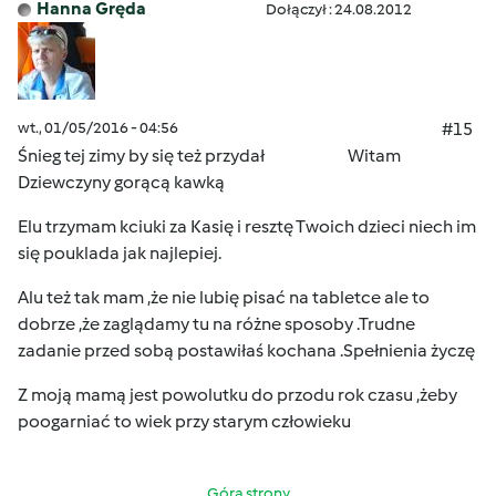
Hanna Gręda
Dołączył : 24.08.2012
wt., 01/05/2016 - 04:56
#15
Śnieg tej zimy by się też przydał Witam
Dziewczyny gorącą kawką
Elu trzymam kciuki
za Kasię i resztę Twoich dzieci niech im
się pouklada jak najlepiej.
Alu też tak mam ,że nie lubię pisać na tabletce ale to
dobrze ,że zaglądamy tu na różne sposoby .Trudne
zadanie przed sobą postawiłaś kochana .Spełnienia życzę
Z moją mamą jest powolutku do przodu rok czasu ,żeby
poogarniać to wiek przy starym człowieku
Góra strony