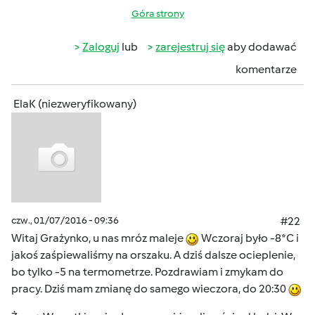
Góra strony
Zaloguj
lub
zarejestruj się
aby dodawać
komentarze
ElaK (niezweryfikowany)
czw., 01/07/2016 - 09:36
#22
Witaj Grażynko, u nas mróz maleje
Wczoraj było -8*C i
jakoś zaśpiewaliśmy na orszaku. A dziś dalsze ocieplenie,
bo tylko -5 na termometrze. Pozdrawiam i zmykam do
pracy. Dziś mam zmianę do samego wieczora, do 20:30