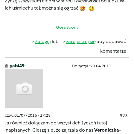
Życzę Wszystkim ciepła w sercu i życzliwości od ludzi. W
ich uśmiechu też można się ogrzać
Góra strony
Zaloguj
lub
zarejestruj się
aby dodawać
komentarze
gabi49
Dołączył : 29.04.2011
czw., 01/07/2016 - 17:25
#23
Ja również dołączam do wszystkich życzeń tutaj
napisanych. Cieszę sie , że zajrzała do nas
Veroniczka
-