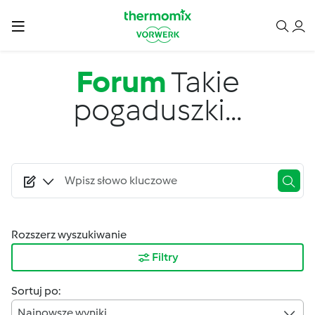
Przejdź do treści
Forum
Takie
pogaduszki...
Rozszerz wyszukiwanie
Filtry
Sortuj po:
Najnowsze wyniki