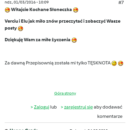
ndz., 01/03/2016 - 10:09
#7
Witajcie Kochane Słoneczka
Verciu i Elu jak miło znów przeczytać i zobaczyć Wasze
posty
Dziękuję Wam za miłe życzenia
Za dawną Przepisownią została mi tylko TĘSKNOTA
Góra strony
Zaloguj
lub
zarejestruj się
aby dodawać
komentarze