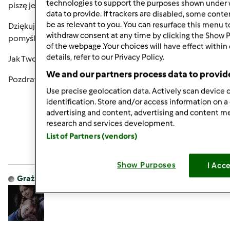
technologies to support the purposes shown under 
piszę jeszcze rzadziej... Cóż, życie...
data to provide. If trackers are disabled, some cont
be as relevant to you. You can resurface this menu 
Dziękuję za życzenia i Tobie również życzę wszelkiej
withdraw consent at any time by clicking the Show 
pomyślności w 2016 Roku.
of the webpage .Your choices will have effect within
details, refer to our Privacy Policy.
Jak Twoja szkoła tańca? Jak córka, mąż? A Twoje zdrowie?
We and our partners process data to provid
Pozdrawiam, Ela
Use precise geolocation data. Actively scan device c
identification. Store and/or access information on a
advertising and content, advertising and content 
Góra strony
research and services development.
List of Partners (vendors)
Zaloguj
lub
zarejestruj się
aby dodawać
komentarze
Show Purposes
I Acc
Grażyna Kamińska
Dołączył : 07.10.2011