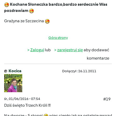
Kochane Słoneczka bardzo,bardzo serdecznie Was
pozdrawiam
Grażyna ze Szczecina
Góra strony
Zaloguj
lub
zarejestruj się
aby dodawać
komentarze
Kocica
Dołączył : 26.11.2011
śr., 01/06/2016 - 07:54
#19
Dziś święto Trzech Króli !!!
Na dworze - 5 stopni
więc ciepło jak na ostatnie mrozy!