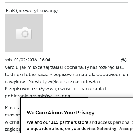
ElaK (niezweryfikowany)
sob., 01/02/2016 - 16:04
#6
Verciu, jak miło że zajrzałaś! Kochana, Ty nas rozkręciłaś...
to dzięki Tobie nasza Przepisownia nabrała odpowiednich
nawyków... Niestety większość z nas odeszła i
Przepisownia służy w większości do narzekania i
pobierania przepisów... szkoda...
Masz rację, że odeszłyśmy do różnych obowiązków i tylko
We Care About Your Privacy
czasem tu zaglądamy. Na szczęście na posterunku jest
wierna Hania; Monika i Grażynka też dość często
We and our
315
partners store and access personal d
unique identifiers, on your device. Selecting I Accep
zaglądają. A reszta? Sama zaglądam tu tylko czasami a