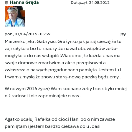
Hanna Gręda
Dołączył : 24.08.2012
pon., 01/04/2016 - 05:39
#9
Marzenko ,Elu , Gabrysiu, Grażynko jak ja się cieszę,
że tu
zajrzałyście bo to znaczy ,że nawał obowiązków zelżał i
mogłyście do nas wstąpić .Wiadomo ,że każda z nas ma
swoje domowe zmartwienia ale o przepisowni a
zwłaszcza o naszych pogaduchach pamięta .
Jestem tu i
trwam z myślą,że znowu starą-nową paczką będziemy .
W nowym 2016 życzę Wam kochane żeby trosk było mniej
niż radości i nie zapominajcie o nas .
Agatko ucałuj Rafałka od cioci Hani bo o nim zawsze
pamiętam i jestem bardzo ciekawa co u Joasi