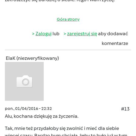
Góra strony
Zaloguj
lub
zarejestruj się
aby dodawać
komentarze
ElaK (niezweryfikowany)
pon., 01/04/2016 - 22:32
#13
Alu, kochana dziękuję za życzenia.
Tak, mnie też przydałoby się zwolnić i mieć dla siebie
więcej czasu. Bardzo bym chciała, żeby to było już w tym