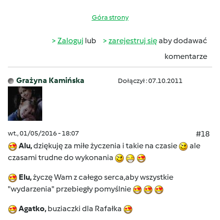
Góra strony
Zaloguj
lub
zarejestruj się
aby dodawać
komentarze
Grażyna Kamińska
Dołączył : 07.10.2011
wt., 01/05/2016 - 18:07
#18
Alu,
dziękuję za miłe życzenia i takie na czasie
ale
czasami trudne do wykonania
Elu,
życzę Wam z całego serca,aby wszystkie
"wydarzenia" przebiegły pomyślnie
Agatko,
buziaczki dla Rafałka