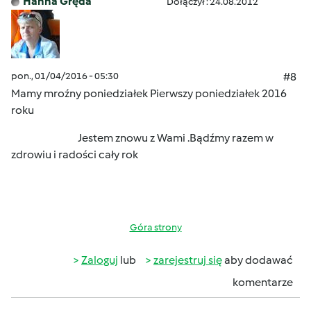
Hanna Gręda
Dołączył : 24.08.2012
pon., 01/04/2016 - 05:30
#8
Mamy mroźny poniedziałek
Pierwszy poniedziałek 2016
roku
Jestem znowu z Wami .Bądźmy razem w
zdrowiu i radości cały rok
Góra strony
Zaloguj
lub
zarejestruj się
aby dodawać
komentarze