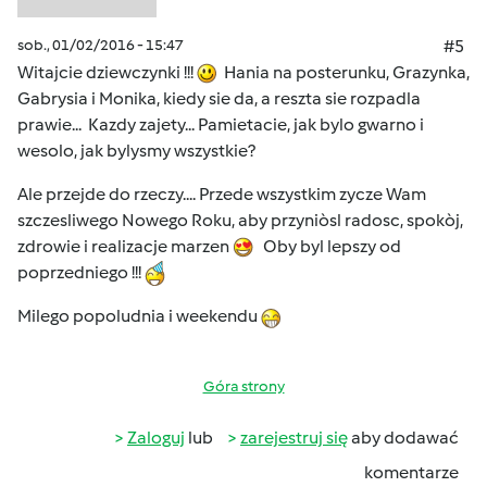
sob., 01/02/2016 - 15:47
#5
Witajcie dziewczynki !!!
Hania na posterunku, Grazynka,
Gabrysia i Monika, kiedy sie da, a reszta sie rozpadla
prawie... Kazdy zajety... Pamietacie, jak bylo gwarno i
wesolo, jak bylysmy wszystkie?
Ale przejde do rzeczy.... Przede wszystkim zycze Wam
szczesliwego Nowego Roku, aby przyniòsl radosc, spokòj,
zdrowie i realizacje marzen
Oby byl lepszy od
poprzedniego !!!
Milego popoludnia i weekendu
Góra strony
Zaloguj
lub
zarejestruj się
aby dodawać
komentarze