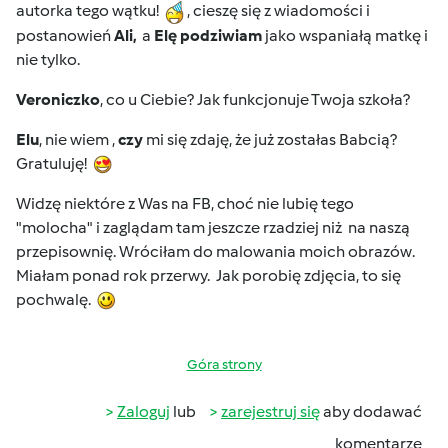
autorka tego wątku!
, cieszę się z wiadomości i
postanowień
Ali,
a
Elę podziwiam
jako wspaniałą matkę i
nie tylko.
Veroniczko
, co u Ciebie? Jak funkcjonuje Twoja szkoła?
Elu
, nie wiem ,
czy
mi się zdaję, że już zostałas Babcią?
Gratuluję!
Widzę niektóre z Was na FB, choć nie lubię tego
"molocha" i zaglądam tam jeszcze rzadziej niż na naszą
przepisownię. Wróciłam do malowania moich obrazów.
Miałam ponad rok przerwy. Jak porobię zdjęcia, to się
pochwalę.
Góra strony
Zaloguj
lub
zarejestruj się
aby dodawać
komentarze