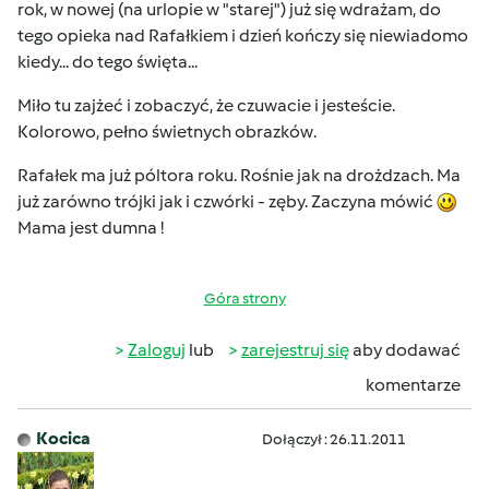
rok, w nowej (na urlopie w "starej") już się wdrażam, do
tego opieka nad Rafałkiem i dzień kończy się niewiadomo
kiedy... do tego święta...
Miło tu zajżeć i zobaczyć, że czuwacie i jesteście.
Kolorowo, pełno świetnych obrazków.
Rafałek ma już póltora roku. Rośnie jak na drożdzach. Ma
już zarówno trójki jak i czwórki - zęby. Zaczyna mówić
Mama jest dumna !
Góra strony
Zaloguj
lub
zarejestruj się
aby dodawać
komentarze
Kocica
Dołączył : 26.11.2011