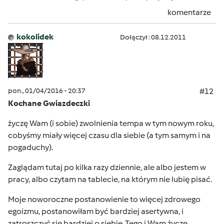
komentarze
kokolidek
Dołączył : 08.12.2011
pon., 01/04/2016 - 20:37
#12
Kochane Gwiazdeczki
życzę Wam (i sobie) zwolnienia tempa w tym nowym roku,
cobyśmy miały więcej czasu dla siebie (a tym samym i na
pogaduchy).
Zaglądam tutaj po kilka razy dziennie, ale albo jestem w
pracy, albo czytam na tablecie, na którym nie lubię pisać.
Moje noworoczne postanowienie to więcej zdrowego
egoizmu, postanowiłam być bardziej asertywna, i
zatroszczyć się bardziej o siebie. Tego i Wam życzę.