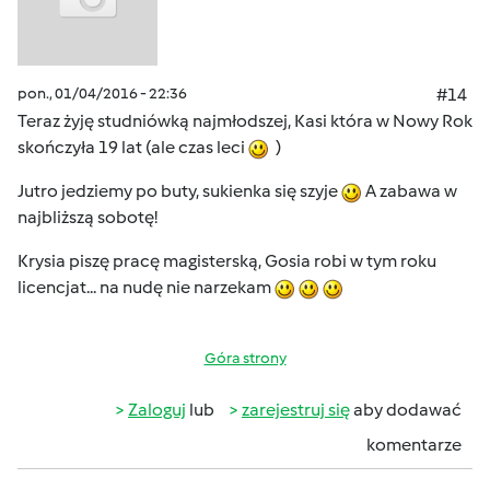
pon., 01/04/2016 - 22:36
#14
Teraz żyję studniówką najmłodszej, Kasi która w Nowy Rok
skończyła 19 lat (ale czas leci
)
Jutro jedziemy po buty, sukienka się szyje
A zabawa w
najbliższą sobotę!
Krysia piszę pracę magisterską, Gosia robi w tym roku
licencjat... na nudę nie narzekam
Góra strony
Zaloguj
lub
zarejestruj się
aby dodawać
komentarze