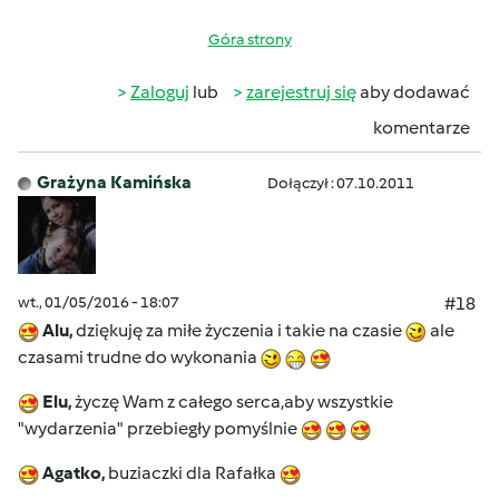
Góra strony
Zaloguj
lub
zarejestruj się
aby dodawać
komentarze
Grażyna Kamińska
Dołączył : 07.10.2011
wt., 01/05/2016 - 18:07
#18
Alu,
dziękuję za miłe życzenia i takie na czasie
ale
czasami trudne do wykonania
Elu,
życzę Wam z całego serca,aby wszystkie
"wydarzenia" przebiegły pomyślnie
Agatko,
buziaczki dla Rafałka