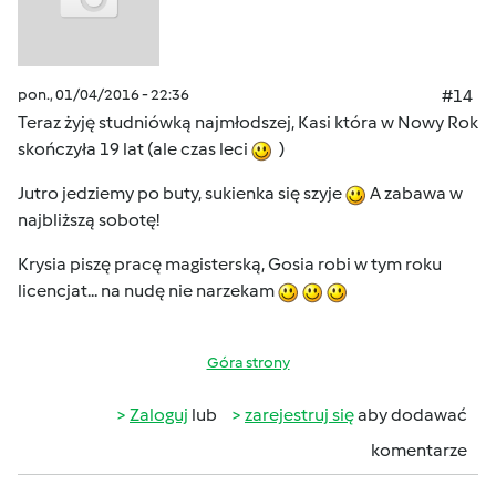
pon., 01/04/2016 - 22:36
#14
Teraz żyję studniówką najmłodszej, Kasi która w Nowy Rok
skończyła 19 lat (ale czas leci
)
Jutro jedziemy po buty, sukienka się szyje
A zabawa w
najbliższą sobotę!
Krysia piszę pracę magisterską, Gosia robi w tym roku
licencjat... na nudę nie narzekam
Góra strony
Zaloguj
lub
zarejestruj się
aby dodawać
komentarze