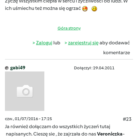
Życzę Wszystkim ciepła w sercu i życzliwości od ludzi. W
ich uśmiechu też można się ogrzać
Góra strony
Zaloguj
lub
zarejestruj się
aby dodawać
komentarze
gabi49
Dołączył : 29.04.2011
czw., 01/07/2016 - 17:25
#23
Ja również dołączam do wszystkich życzeń tutaj
napisanych. Cieszę sie , że zajrzała do nas
Veroniczka
-