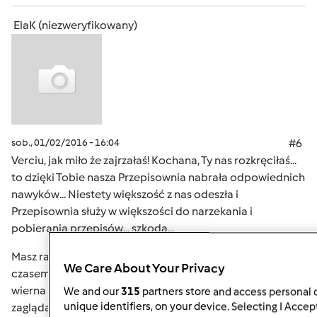
ElaK (niezweryfikowany)
sob., 01/02/2016 - 16:04
#6
Verciu, jak miło że zajrzałaś! Kochana, Ty nas rozkręciłaś...
to dzięki Tobie nasza Przepisownia nabrała odpowiednich
nawyków... Niestety większość z nas odeszła i
Przepisownia służy w większości do narzekania i
pobierania przepisów... szkoda...
Masz rację, że odeszłyśmy do różnych obowiązków i tylko
We Care About Your Privacy
czasem tu zaglądamy. Na szczęście na posterunku jest
wierna Hania; Monika i Grażynka też dość często
We and our
315
partners store and access personal d
unique identifiers, on your device. Selecting I Accep
zaglądają. A reszta? Sama zaglądam tu tylko czasami a