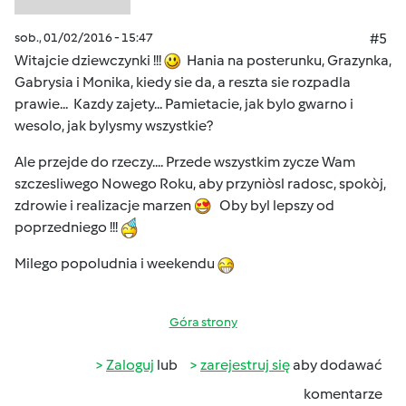
sob., 01/02/2016 - 15:47
#5
Witajcie dziewczynki !!!
Hania na posterunku, Grazynka,
Gabrysia i Monika, kiedy sie da, a reszta sie rozpadla
prawie... Kazdy zajety... Pamietacie, jak bylo gwarno i
wesolo, jak bylysmy wszystkie?
Ale przejde do rzeczy.... Przede wszystkim zycze Wam
szczesliwego Nowego Roku, aby przyniòsl radosc, spokòj,
zdrowie i realizacje marzen
Oby byl lepszy od
poprzedniego !!!
Milego popoludnia i weekendu
Góra strony
Zaloguj
lub
zarejestruj się
aby dodawać
komentarze