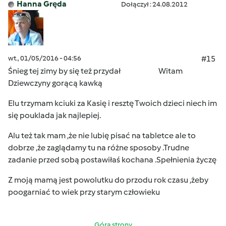
Hanna Gręda
Dołączył : 24.08.2012
wt., 01/05/2016 - 04:56
#15
Śnieg tej zimy by się też przydał Witam
Dziewczyny gorącą kawką
Elu trzymam kciuki
za Kasię i resztę Twoich dzieci niech im
się pouklada jak najlepiej.
Alu też tak mam ,że nie lubię pisać na tabletce ale to
dobrze ,że zaglądamy tu na różne sposoby .Trudne
zadanie przed sobą postawiłaś kochana .Spełnienia życzę
Z moją mamą jest powolutku do przodu rok czasu ,żeby
poogarniać to wiek przy starym człowieku
Góra strony