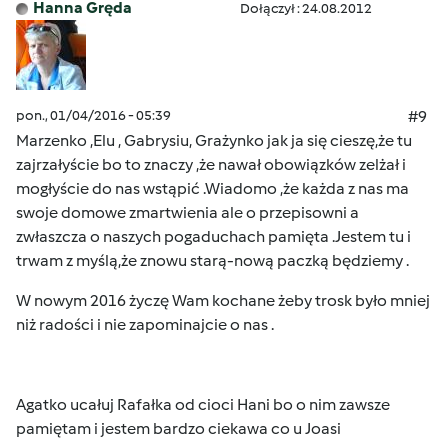
Hanna Gręda
Dołączył : 24.08.2012
pon., 01/04/2016 - 05:39
#9
Marzenko ,Elu , Gabrysiu, Grażynko jak ja się cieszę,
że tu
zajrzałyście bo to znaczy ,że nawał obowiązków zelżał i
mogłyście do nas wstąpić .Wiadomo ,że każda z nas ma
swoje domowe zmartwienia ale o przepisowni a
zwłaszcza o naszych pogaduchach pamięta .
Jestem tu i
trwam z myślą,że znowu starą-nową paczką będziemy .
W nowym 2016 życzę Wam kochane żeby trosk było mniej
niż radości i nie zapominajcie o nas .
Agatko ucałuj Rafałka od cioci Hani bo o nim zawsze
pamiętam i jestem bardzo ciekawa co u Joasi