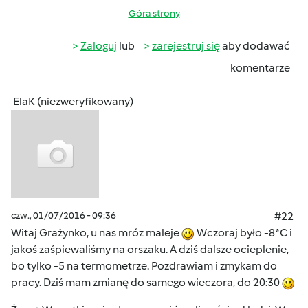
Góra strony
Zaloguj
lub
zarejestruj się
aby dodawać
komentarze
ElaK (niezweryfikowany)
czw., 01/07/2016 - 09:36
#22
Witaj Grażynko, u nas mróz maleje
Wczoraj było -8*C i
jakoś zaśpiewaliśmy na orszaku. A dziś dalsze ocieplenie,
bo tylko -5 na termometrze. Pozdrawiam i zmykam do
pracy. Dziś mam zmianę do samego wieczora, do 20:30