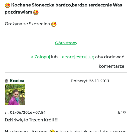
Kochane Słoneczka bardzo,bardzo serdecznie Was
pozdrawiam
Grażyna ze Szczecina
Góra strony
Zaloguj
lub
zarejestruj się
aby dodawać
komentarze
Kocica
Dołączył : 26.11.2011
śr., 01/06/2016 - 07:54
#19
Dziś święto Trzech Króli !!!
Na dworze - 5 stopni
więc ciepło jak na ostatnie mrozy!