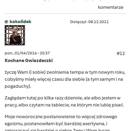
komentarze
kokolidek
Dołączył : 08.12.2011
pon., 01/04/2016 - 20:37
#12
Kochane Gwiazdeczki
życzę Wam (i sobie) zwolnienia tempa w tym nowym roku,
cobyśmy miały więcej czasu dla siebie (a tym samym i na
pogaduchy).
Zaglądam tutaj po kilka razy dziennie, ale albo jestem w
pracy, albo czytam na tablecie, na którym nie lubię pisać.
Moje noworoczne postanowienie to więcej zdrowego
egoizmu, postanowiłam być bardziej asertywna, i
zatroszczyć się bardziej o siebie. Tego i Wam życzę.