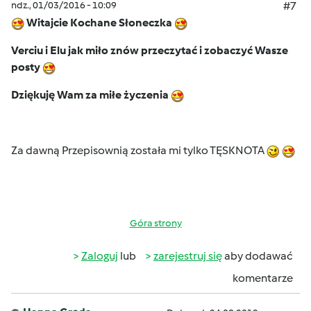
ndz., 01/03/2016 - 10:09
#7
Witajcie Kochane Słoneczka
Verciu i Elu jak miło znów przeczytać i zobaczyć Wasze
posty
Dziękuję Wam za miłe życzenia
Za dawną Przepisownią została mi tylko TĘSKNOTA
Góra strony
Zaloguj
lub
zarejestruj się
aby dodawać
komentarze