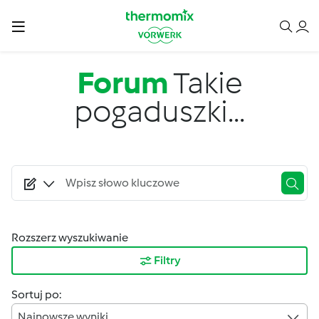
Przejdź do treści
Forum
Takie
pogaduszki...
Rozszerz wyszukiwanie
Filtry
Sortuj po:
Najnowsze wyniki