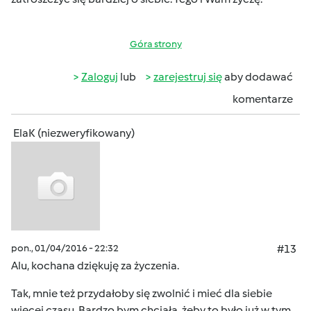
Góra strony
Zaloguj
lub
zarejestruj się
aby dodawać
komentarze
ElaK (niezweryfikowany)
pon., 01/04/2016 - 22:32
#13
Alu, kochana dziękuję za życzenia.
Tak, mnie też przydałoby się zwolnić i mieć dla siebie
więcej czasu. Bardzo bym chciała, żeby to było już w tym