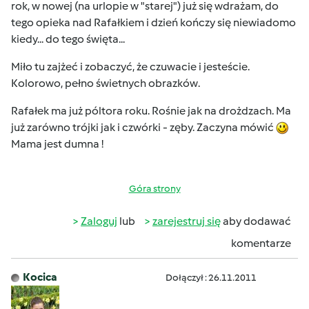
rok, w nowej (na urlopie w "starej") już się wdrażam, do
tego opieka nad Rafałkiem i dzień kończy się niewiadomo
kiedy... do tego święta...
Miło tu zajżeć i zobaczyć, że czuwacie i jesteście.
Kolorowo, pełno świetnych obrazków.
Rafałek ma już póltora roku. Rośnie jak na drożdzach. Ma
już zarówno trójki jak i czwórki - zęby. Zaczyna mówić
Mama jest dumna !
Góra strony
Zaloguj
lub
zarejestruj się
aby dodawać
komentarze
Kocica
Dołączył : 26.11.2011