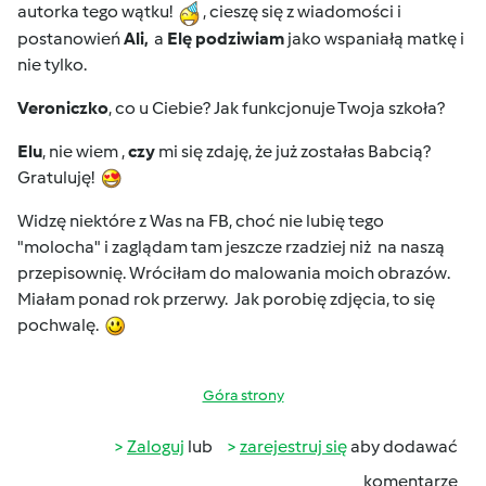
autorka tego wątku!
, cieszę się z wiadomości i
postanowień
Ali,
a
Elę podziwiam
jako wspaniałą matkę i
nie tylko.
Veroniczko
, co u Ciebie? Jak funkcjonuje Twoja szkoła?
Elu
, nie wiem ,
czy
mi się zdaję, że już zostałas Babcią?
Gratuluję!
Widzę niektóre z Was na FB, choć nie lubię tego
"molocha" i zaglądam tam jeszcze rzadziej niż na naszą
przepisownię. Wróciłam do malowania moich obrazów.
Miałam ponad rok przerwy. Jak porobię zdjęcia, to się
pochwalę.
Góra strony
Zaloguj
lub
zarejestruj się
aby dodawać
komentarze