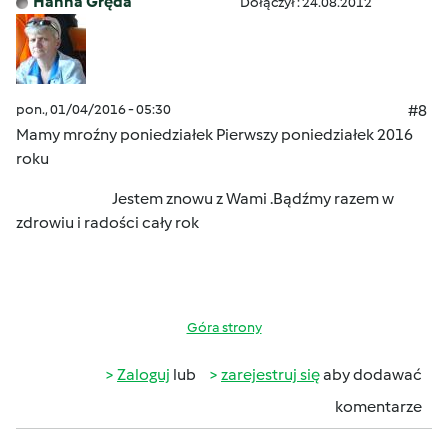
Hanna Gręda
Dołączył : 24.08.2012
pon., 01/04/2016 - 05:30
#8
Mamy mroźny poniedziałek
Pierwszy poniedziałek 2016
roku
Jestem znowu z Wami .Bądźmy razem w
zdrowiu i radości cały rok
Góra strony
Zaloguj
lub
zarejestruj się
aby dodawać
komentarze