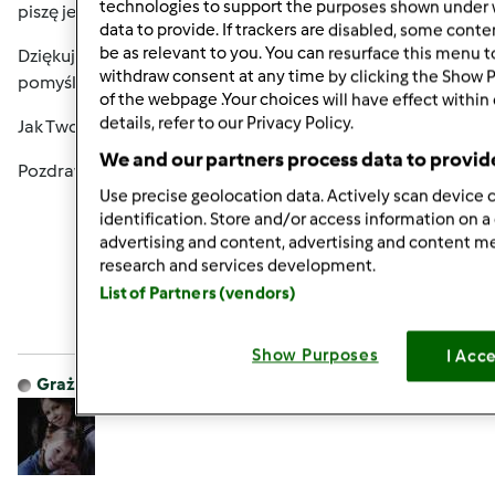
technologies to support the purposes shown under 
piszę jeszcze rzadziej... Cóż, życie...
data to provide. If trackers are disabled, some cont
be as relevant to you. You can resurface this menu 
Dziękuję za życzenia i Tobie również życzę wszelkiej
withdraw consent at any time by clicking the Show 
pomyślności w 2016 Roku.
of the webpage .Your choices will have effect within
details, refer to our Privacy Policy.
Jak Twoja szkoła tańca? Jak córka, mąż? A Twoje zdrowie?
We and our partners process data to provid
Pozdrawiam, Ela
Use precise geolocation data. Actively scan device c
identification. Store and/or access information on a
advertising and content, advertising and content 
Góra strony
research and services development.
List of Partners (vendors)
Zaloguj
lub
zarejestruj się
aby dodawać
komentarze
Show Purposes
I Acc
Grażyna Kamińska
Dołączył : 07.10.2011