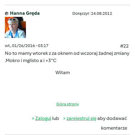
Hanna Gręda
Dołączył : 24.08.2012
wt., 01/26/2016 - 03:17
#22
No to mamy wtorek z za oknem od wczoraj żadnej zmiany
.Mokro i mglisto a i +3*C
Witam
Góra strony
Zaloguj
lub
zarejestruj się
aby dodawać
komentarze