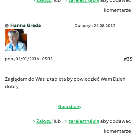
Zaloguj
lub
zarejestruj się
aby dodawać
komentarze
Hanna Gręda
Dołączył : 24.08.2012
pon., 02/01/2016 - 05:11
#35
Zaglądam do Was z tableta by powiedzieć Wam Dzień
dobry
Góra strony
Zaloguj
lub
zarejestruj się
aby dodawać
komentarze