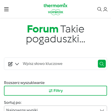
Przejdź do treści
Forum
Takie
pogaduszki...
Rozszerz wyszukiwanie
Filtry
Sortuj po:
Najnowsze wyniki