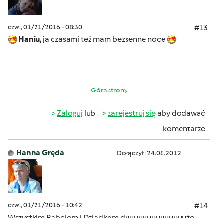
czw., 01/21/2016 - 08:30
#13
Haniu,
ja czasami też mam bezsenne noce
Góra strony
Zaloguj
lub
zarejestruj się
aby dodawać
komentarze
Hanna Gręda
Dołączył : 24.08.2012
czw., 01/21/2016 - 10:42
#14
Wszystkim Babciom i Dziadkom duuuuuuuuuuuuuużo