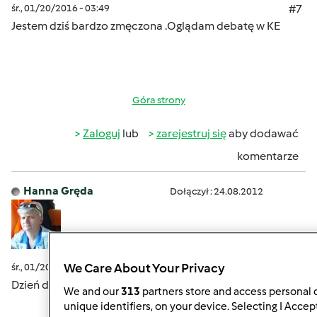
śr., 01/20/2016 - 03:49
#7
Jestem dziś bardzo zmęczona .Oglądam debatę w KE
Góra strony
Zaloguj
lub
zarejestruj się
aby dodawać
komentarze
Hanna Gręda
Dołączył : 24.08.2012
We Care About Your Privacy
śr., 01/20/2016 - 03:53
#8
Dzień dobry w mroźny poranek
We and our
313
partners store and access personal d
unique identifiers, on your device. Selecting I Accep