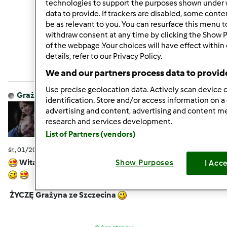
technologies to support the purposes shown under 
data to provide. If trackers are disabled, some cont
be as relevant to you. You can resurface this menu 
Góra strony
withdraw consent at any time by clicking the Show 
of the webpage .Your choices will have effect within
Zaloguj
lub
zarejestruj się
aby dodawać
details, refer to our Privacy Policy.
komentarze
We and our partners process data to provid
Use precise geolocation data. Actively scan device c
Grażyna Kamińska
Dołączył : 07.10.2011
identification. Store and/or access information on a
advertising and content, advertising and content 
research and services development.
List of Partners (vendors)
śr., 01/20/2016 - 09:30
#9
Witam serdecznie i cieplutko
Zima nie odpuszcza
Show Purposes
I Acc
ŻYCZĘ Grażyna ze Szczecina