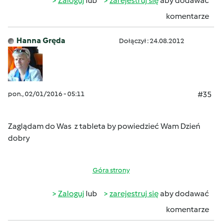
Zaloguj
lub
zarejestruj się
aby dodawać
komentarze
Hanna Gręda
Dołączył : 24.08.2012
pon., 02/01/2016 - 05:11
#35
Zaglądam do Was z tableta by powiedzieć Wam Dzień
dobry
Góra strony
Zaloguj
lub
zarejestruj się
aby dodawać
komentarze