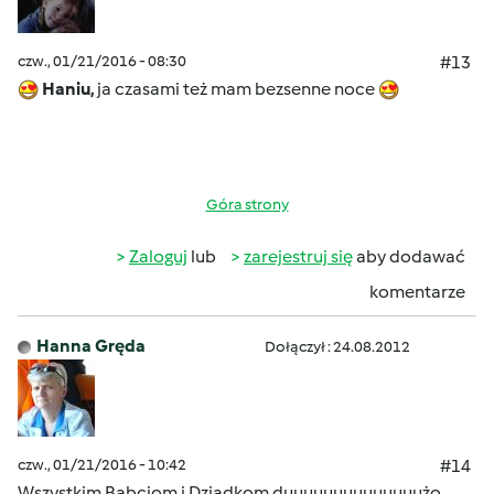
czw., 01/21/2016 - 08:30
#13
Haniu,
ja czasami też mam bezsenne noce
Góra strony
Zaloguj
lub
zarejestruj się
aby dodawać
komentarze
Hanna Gręda
Dołączył : 24.08.2012
czw., 01/21/2016 - 10:42
#14
Wszystkim Babciom i Dziadkom duuuuuuuuuuuuuużo