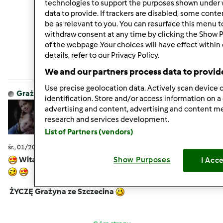
technologies to support the purposes shown under 
data to provide. If trackers are disabled, some cont
be as relevant to you. You can resurface this menu 
Góra strony
withdraw consent at any time by clicking the Show 
of the webpage .Your choices will have effect within
Zaloguj
lub
zarejestruj się
aby dodawać
details, refer to our Privacy Policy.
komentarze
We and our partners process data to provid
Use precise geolocation data. Actively scan device c
Grażyna Kamińska
Dołączył : 07.10.2011
identification. Store and/or access information on a
advertising and content, advertising and content 
research and services development.
List of Partners (vendors)
śr., 01/20/2016 - 09:30
#9
Witam serdecznie i cieplutko
Zima nie odpuszcza
Show Purposes
I Acc
ŻYCZĘ Grażyna ze Szczecina