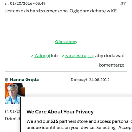
śr., 01/20/2016 - 03:49
#7
Jestem dziś bardzo zmęczona .Oglądam debatę w KE
Góra strony
Zaloguj
lub
zarejestruj się
aby dodawać
komentarze
Hanna Gręda
Dołączył : 24.08.2012
We Care About Your Privacy
śr., 01/20/2016 - 03:53
#8
Dzień dobry w mroźny poranek
We and our
315
partners store and access personal d
unique identifiers, on your device. Selecting I Accep