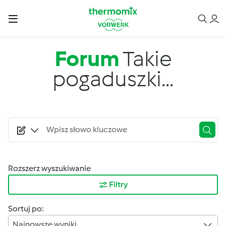
Przejdź do treści
Forum
Takie
pogaduszki...
Rozszerz wyszukiwanie
Filtry
Sortuj po:
Najnowsze wyniki