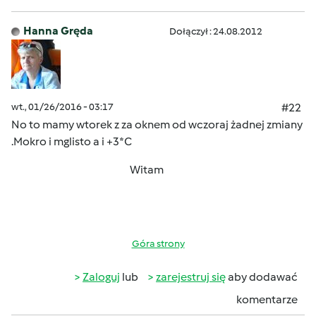
Hanna Gręda
Dołączył : 24.08.2012
wt., 01/26/2016 - 03:17
#22
No to mamy wtorek z za oknem od wczoraj żadnej zmiany
.Mokro i mglisto a i +3*C
Witam
Góra strony
Zaloguj
lub
zarejestruj się
aby dodawać
komentarze