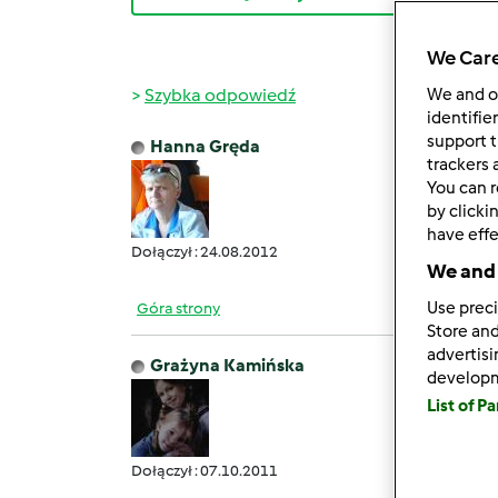
We Care
Szybka odpowiedź
We and 
identifie
support t
Hanna Gręda
pon., 
trackers 
You can r
Jeste
by clicki
have effe
Dołączył : 24.08.2012
We and 
Use preci
Góra strony
Store and
advertis
Grażyna Kamińska
develop
pon., 
List of P
Wit
Haniu,
Dołączył : 07.10.2011