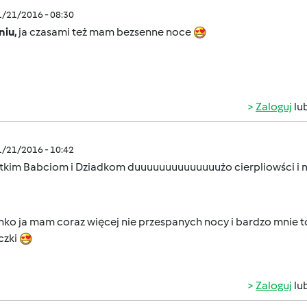
1/21/2016 - 08:30
niu,
ja czasami też mam bezsenne noce
Zaloguj
lu
1/21/2016 - 10:42
tkim Babciom i Dziadkom duuuuuuuuuuuuuużo cierpliowści i m
nko ja mam coraz więcej nie przespanych nocy i bardzo mnie 
czki
Zaloguj
lu