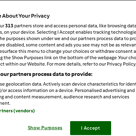
 About Your Privacy
our
313
partners store and access personal data, like browsing dat
rs, on your device. Selecting I Accept enables tracking technologi
he purposes shown under we and our partners process data to prov
01/18/2016 - 02:56
are disabled, some content and ads you see may not be as relevan
esurface this menu to change your choices or withdraw consent a
m na
osterunku : Witam
ng the Show Purposes link on the bottom of the webpage .Your choi
ct within our Website. For more details, refer to our Privacy Policy
our partners process data to provide:
se geolocation data. Actively scan device characteristics for ident
Zaloguj
lu
/or access information on a device. Personalised advertising and
ing and content measurement, audience research and services
ment.
01/18/2016 - 09:50
artners (vendors)
am z Białego Szczecina
 delektuję się pysznym torcikiem i popijam kawusią
Show Purposes
I Accept