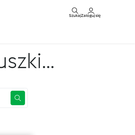
Szukaj
Zaloguj się
zki...