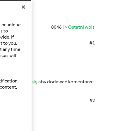
a or unique
8046 |
Ostatni wpis
es to
ide. If
#1
t to you.
t any time
ces will
.
ification.
b
zarejestruj się
aby dodawać komentarze
 content,
#2