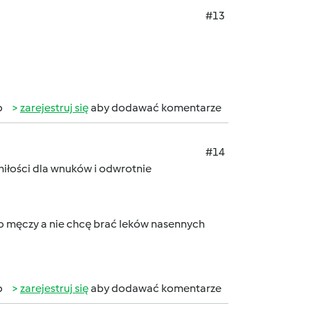
#13
b
zarejestruj się
aby dodawać komentarze
#14
iłości dla wnuków i odwrotnie
to męczy a nie chcę brać leków nasennych
b
zarejestruj się
aby dodawać komentarze