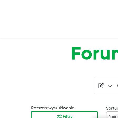
Przejdź do treści
Foru
Rozszerz wyszukiwanie
Sortuj
Filtry
Najn