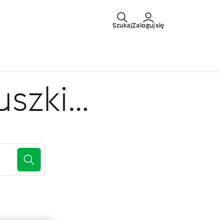
Szukaj
Zaloguj się
zki...