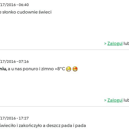
/17/2016 - 06:40
e słonko cudownie świeci
Zaloguj
lu
/17/2016 - 07:16
niu,
a u nas ponuro i zimno +8*C
Zaloguj
lu
/17/2016 - 17:27
wieciło i zakończyło a deszcz pada i pada