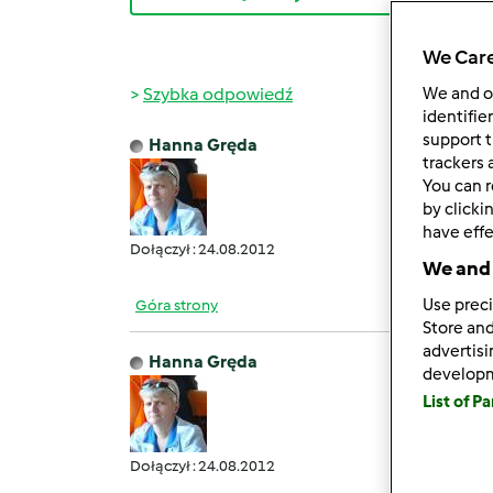
We Care
Szybka odpowiedź
We and 
identifie
support t
Hanna Gręda
pt., 05
trackers 
You can r
Jakiś 
by clicki
have effe
Dołączył : 24.08.2012
We and 
Use preci
Góra strony
Store and
advertis
Hanna Gręda
develop
pt., 05
List of P
Dobra
Dołączył : 24.08.2012