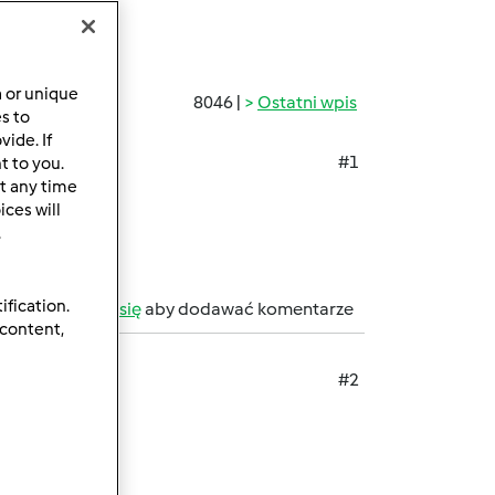
a or unique
8046 |
Ostatni wpis
es to
ide. If
#1
t to you.
t any time
ces will
.
ification.
b
zarejestruj się
aby dodawać komentarze
 content,
#2