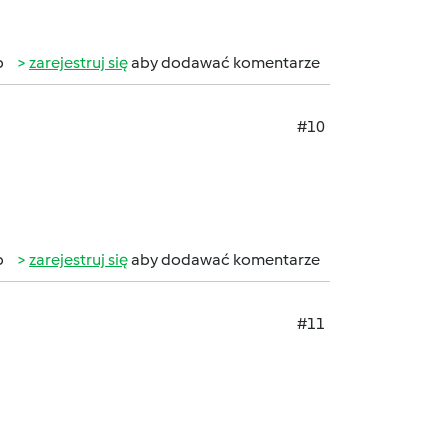
b
zarejestruj się
aby dodawać komentarze
#10
b
zarejestruj się
aby dodawać komentarze
#11