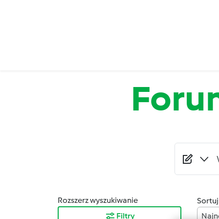
Przejdź do treści
Foru
Rozszerz wyszukiwanie
Sortuj
Filtry
Najn