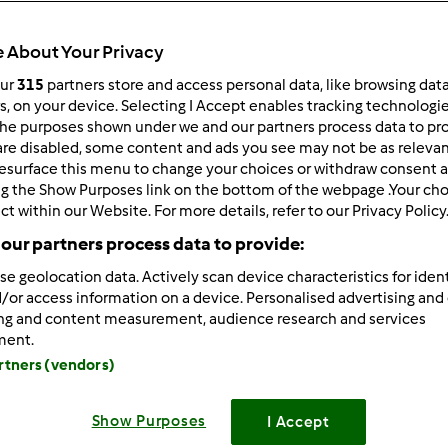
 About Your Privacy
our
315
partners store and access personal data, like browsing dat
rs, on your device. Selecting I Accept enables tracking technologi
he purposes shown under we and our partners process data to prov
/06/2016 - 04:09
are disabled, some content and ads you see may not be as relevan
esurface this menu to change your choices or withdraw consent a
krótki ten tydzień
ng the Show Purposes link on the bottom of the webpage .Your choi
ct within our Website. For more details, refer to our Privacy Policy
our partners process data to provide:
se geolocation data. Actively scan device characteristics for ident
Zaloguj
lu
/or access information on a device. Personalised advertising and
ing and content measurement, audience research and services
ment.
/06/2016 - 18:16
artners (vendors)
noc do poniedziałku
Show Purposes
I Accept