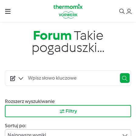
Przejdź do treści
Forum
Takie
pogaduszki...
Rozszerz wyszukiwanie
Filtry
Sortuj po:
Najnowsze wyniki