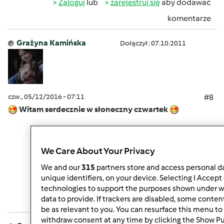
Zaloguj
lub
zarejestruj się
aby dodawać
komentarze
Grażyna Kamińska
Dołączył : 07.10.2011
czw., 05/12/2016 - 07:11
#8
Witam serdecznie w słoneczny czwartek
We Care About Your Privacy
Góra strony
We and our
315
partners store and access personal da
unique identifiers, on your device. Selecting I Accept
Zaloguj
lub
zarejestruj się
aby dodawać
technologies to support the purposes shown under w
data to provide. If trackers are disabled, some conte
komentarze
be as relevant to you. You can resurface this menu to
withdraw consent at any time by clicking the Show P