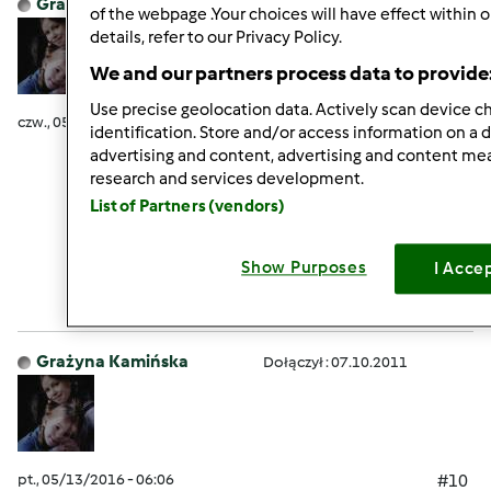
Grażyna Kamińska
Dołączył : 07.10.2011
of the webpage .Your choices will have effect within 
details, refer to our Privacy Policy.
We and our partners process data to provide
Use precise geolocation data. Actively scan device cha
czw., 05/12/2016 - 19:14
#9
identification. Store and/or access information on a 
advertising and content, advertising and content m
research and services development.
List of Partners (vendors)
Góra strony
Show Purposes
I Acce
Zaloguj
lub
zarejestruj się
aby dodawać
komentarze
Grażyna Kamińska
Dołączył : 07.10.2011
pt., 05/13/2016 - 06:06
#10