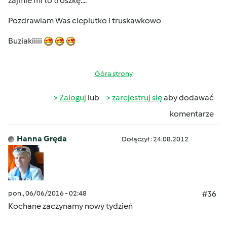
zajmie mi to troszkę....
Pozdrawiam Was cieplutko i truskawkowo
Buziakiiiii
Góra strony
Zaloguj
lub
zarejestruj się
aby dodawać
komentarze
Hanna Gręda
Dołączył : 24.08.2012
pon., 06/06/2016 - 02:48
#36
Kochane zaczynamy nowy tydzień