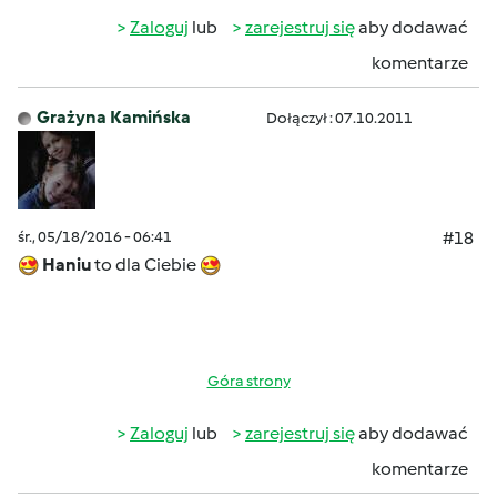
Zaloguj
lub
zarejestruj się
aby dodawać
komentarze
Grażyna Kamińska
Dołączył : 07.10.2011
śr., 05/18/2016 - 06:41
#18
Haniu
to dla Ciebie
Góra strony
Zaloguj
lub
zarejestruj się
aby dodawać
komentarze