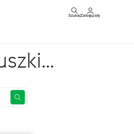
Szukaj
Zaloguj się
zki...