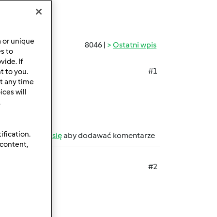
a or unique
8046 |
Ostatni wpis
es to
ide. If
#1
t to you.
t any time
ces will
.
ification.
b
zarejestruj się
aby dodawać komentarze
 content,
#2