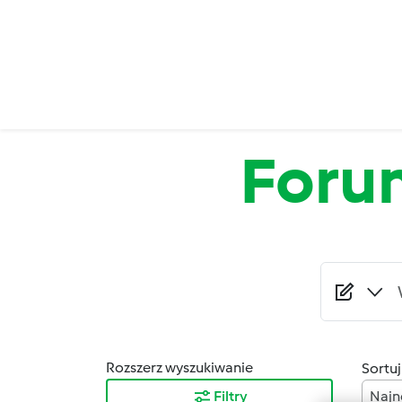
Przejdź do treści
Foru
Rozszerz wyszukiwanie
Sortuj
Filtry
Najn