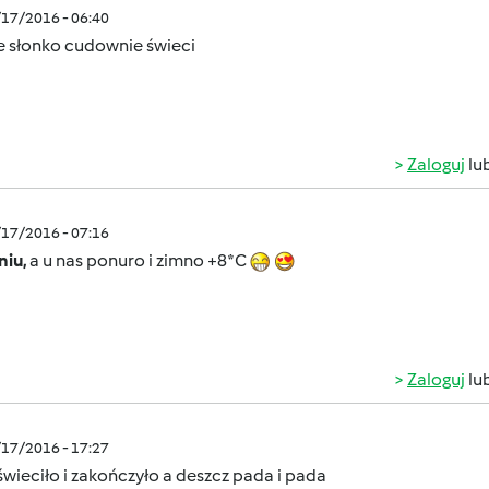
/17/2016 - 06:40
e słonko cudownie świeci
Zaloguj
lu
/17/2016 - 07:16
niu,
a u nas ponuro i zimno +8*C
Zaloguj
lu
/17/2016 - 17:27
wieciło i zakończyło a deszcz pada i pada