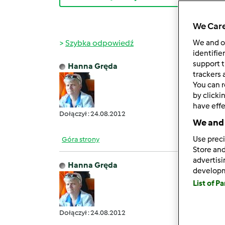
We Care
Szybka odpowiedź
We and 
identifie
support t
Hanna Gręda
pt., 05
trackers 
You can r
Jakiś 
by clicki
have effe
Dołączył : 24.08.2012
We and 
Use preci
Góra strony
Store and
advertis
Hanna Gręda
develop
pt., 05
List of P
Dobra
Dołączył : 24.08.2012