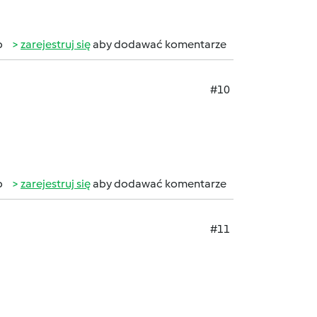
b
zarejestruj się
aby dodawać komentarze
#10
b
zarejestruj się
aby dodawać komentarze
#11