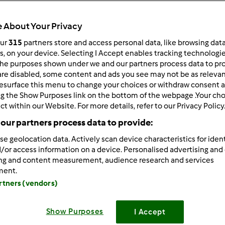
 About Your Privacy
our
315
partners store and access personal data, like browsing dat
rs, on your device. Selecting I Accept enables tracking technologi
he purposes shown under we and our partners process data to prov
/06/2016 - 04:09
are disabled, some content and ads you see may not be as relevan
esurface this menu to change your choices or withdraw consent a
krótki ten tydzień
ng the Show Purposes link on the bottom of the webpage .Your choi
ct within our Website. For more details, refer to our Privacy Policy
our partners process data to provide:
se geolocation data. Actively scan device characteristics for ident
Zaloguj
lu
/or access information on a device. Personalised advertising and
ing and content measurement, audience research and services
ment.
/06/2016 - 18:16
artners (vendors)
noc do poniedziałku
Show Purposes
I Accept