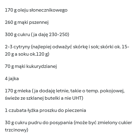
170 g oleju słonecznikowego
260 g mąki pszennej
300 g cukru ( ja daję 230-250)
2-3 cytryny (najlepiej odważyć skórkę i sok; skórki ok. 15-
20 g a soku ok.120 g)
70 g mąki kukurydzianej
4 jajka
170 g mleka ( ja dodaję letnie, takie o temp. pokojowej,
świeże ze szklanej butelki a nie UHT)
1 czubata łyżka proszku do pieczenia
30 g cukru pudru do posypania (może być zmielony cukier
trzcinowy)