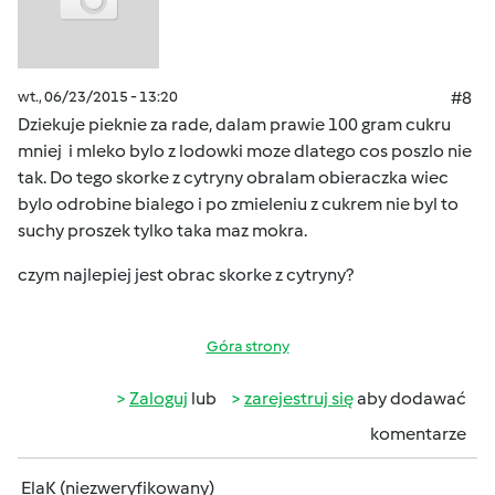
wt., 06/23/2015 - 13:20
#8
Dziekuje pieknie za rade, dalam prawie 100 gram cukru
mniej i mleko bylo z lodowki moze dlatego cos poszlo nie
tak. Do tego skorke z cytryny obralam obieraczka wiec
bylo odrobine bialego i po zmieleniu z cukrem nie byl to
suchy proszek tylko taka maz mokra.
czym najlepiej jest obrac skorke z cytryny?
Góra strony
Zaloguj
lub
zarejestruj się
aby dodawać
komentarze
ElaK (niezweryfikowany)