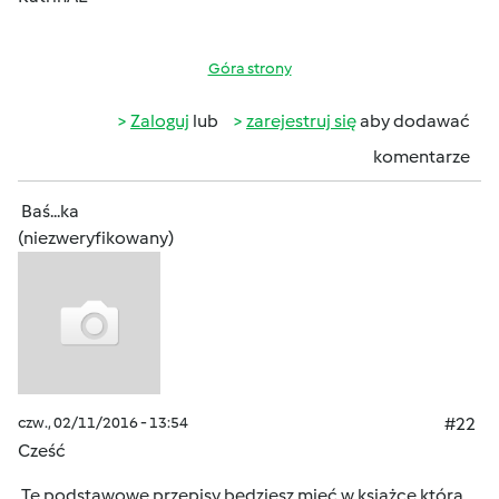
Góra strony
Zaloguj
lub
zarejestruj się
aby dodawać
komentarze
Baś...ka
(niezweryfikowany)
czw., 02/11/2016 - 13:54
#22
Cześć
Te podstawowe przepisy będziesz mieć w książce którą