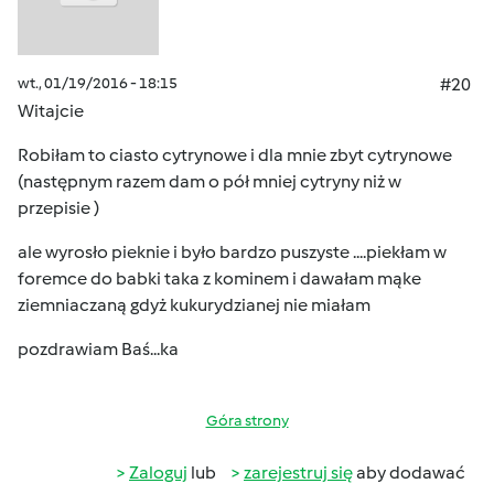
wt., 01/19/2016 - 18:15
#20
Witajcie
Robiłam to ciasto cytrynowe i dla mnie zbyt cytrynowe
(następnym razem dam o pół mniej cytryny niż w
przepisie )
ale wyrosło pieknie i było bardzo puszyste ....piekłam w
foremce do babki taka z kominem i dawałam mąke
ziemniaczaną gdyż kukurydzianej nie miałam
pozdrawiam Baś...ka
Góra strony
Zaloguj
lub
zarejestruj się
aby dodawać