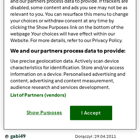
and our partners process data to provide. If trackers are
disabled, some content and ads you see may not be as
pt., 06/19/2015 - 21:51
#4
relevant to you. You can resurface this menu to change
Prosze o porade! Albo ja jestem slepa albo tego nie ma w
your choices or withdraw consent at any time by
clicking the Show Purposes link on the bottom of the
podreczniku. Jesli chce miec wode lub zupke podgrzana
webpage .Your choices will have effect within our
do 37 stopni to na ile minut mam nastawic. Juz kila razy
Website. For more details, refer to our Privacy Policy.
probiwalam podgrzewac i nie wychodzi. I
We and our partners process data to provide:
i jeszcze pytanko. Jest mozliwosc podgrzac zupke w
Use precise geolocation data. Actively scan device
sloiczku w tm5?
characteristics for identification. Store and/or access
information on a device. Personalised advertising and
Pozdrrawiam
content, advertising and content measurement,
audience research and services development.
List of Partners (vendors)
Góra strony
Zaloguj
lub
zarejestruj się
aby dodawać
Show Purposes
I Accept
komentarze
gabi49
Dołączył : 29.04.2011