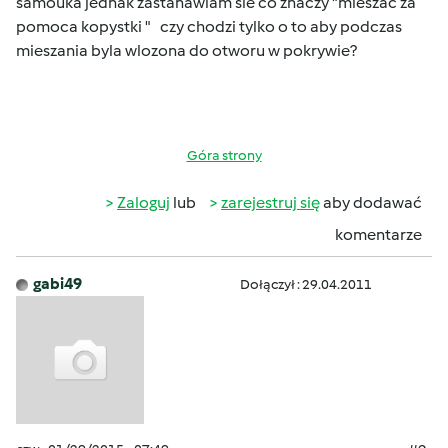
samouka jednak zastanawiam sie co znaczy "mieszac za
pomoca kopystki " czy chodzi tylko o to aby podczas
mieszania byla wlozona do otworu w pokrywie?
Góra strony
Zaloguj
lub
zarejestruj się
aby dodawać
komentarze
gabi49
Dołączył : 29.04.2011