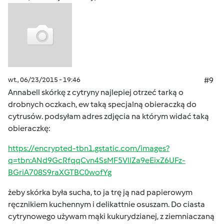
wt., 06/23/2015 - 19:46
#9
Annabell skórkę z cytryny najlepiej otrzeć tarką o
drobnych oczkach, ew taką specjalną obieraczką do
cytrusów. podsyłam adres zdjęcia na którym widać taką
obieraczkę:
https://encrypted-tbn1.gstatic.com/images?
q=tbn:ANd9GcRfqqCvn4SsMF5VllZa9eEixZ6UFz-
BGriA708S9raXGTBC0wofYg
żeby skórka była sucha, to ja trę ją nad papierowym
ręcznikiem kuchennym i delikattnie osuszam. Do ciasta
cytrynowego używam mąki kukurydzianej, z ziemniaczaną