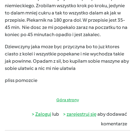
niemieckiego. Zrobilam wszystko krok po kroku, jedynie
to dalam mniej cukru a tak to wszystko dalam ak jak w
przepisie. Piekarnik na 180 gora dol. W przepisie jest 35-
45 min. Nie dosc ze mi popekalo zaraz na poczatku to na
koniec po 45 minutach opadlo i jest zakalec.
Dziewczyny jaka moze byc przyczyna bo to juz ktores
ciasto z kolei i wszystkie popekane i nie wychodza takie
jak powinne. Opadam z sil, bo kupilam sobie maszyne aby
sobie ulatwic a nic mi nie ulatwia
pliss pomozcie
Góra strony
Zaloguj
lub
zarejestruj się
aby dodawać
komentarze