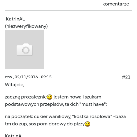
komentarze
KatrinAL
(niezweryfikowany)
czw., 02/11/2016 - 09:15
#21
Witajcie,
zacznę prozaicznie
jestem nowa i szukam
podstawowych przepisów, takich "must have":
na początek: cukier waniliowy, "kostka rosołowa" -baza
tm do zup, sos pomidorowy do pizzy
KatrinAL