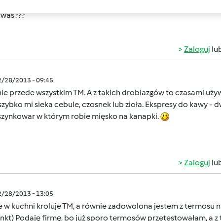
 uwas???
Zaloguj
lu
2/28/2013 - 09:45
nie przede wszystkim TM. A z takich drobiazgów to czasami uż
szybko mi sieka cebule, czosnek lub zioła. Ekspresy do kawy - d
zynkowar w którym robie mięsko na kanapki.
Zaloguj
lu
2/28/2013 - 13:05
 w kuchni kroluje TM, a równie zadowolona jestem z termosu na
kt) Podaję firmę, bo już sporo termosów przetestowałam, a z t