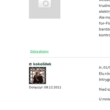
trudn
elektr
Ale ma
for-F
bardzo
kontr
Góra strony
kokolidek
śr., 01
Elu r
Intryg
Dołączył : 08.12.2011
Nad sz
U mnie