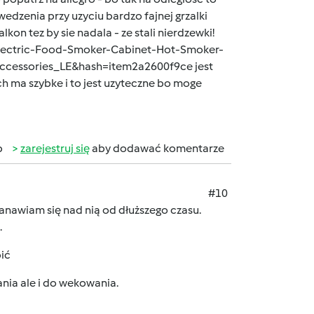
dzenia przy uzyciu bardzo fajnej grzalki
kon tez by sie nadala - ze stali nierdzewki!
lectric-Food-Smoker-Cabinet-Hot-Smoker-
cessories_LE&hash=item2a2600f9ce
jest
ch ma szybke i to jest uzyteczne bo moge
b
zarejestruj się
aby dodawać komentarze
#10
nawiam się nad nią od dłuższego czasu.
.
pić
nia ale i do wekowania.