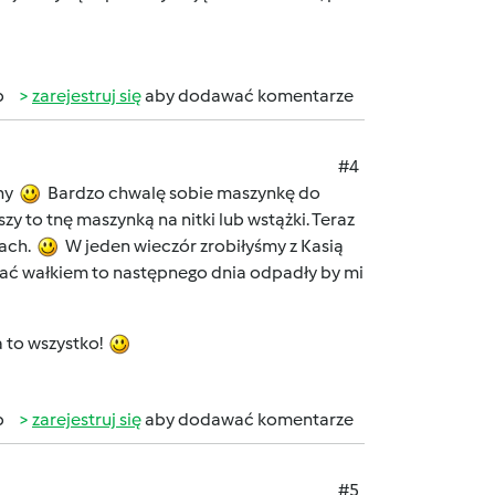
b
zarejestruj się
aby dodawać komentarze
#4
zny
Bardzo chwalę sobie maszynkę do
y to tnę maszynką na nitki lub wstążki. Teraz
kach.
W jeden wieczór zrobiłyśmy z Kasią
ać wałkiem to następnego dnia odpadły by mi
a to wszystko!
b
zarejestruj się
aby dodawać komentarze
#5