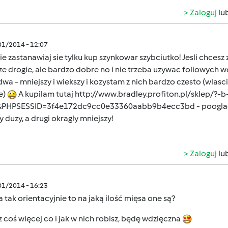
Zaloguj
lu
/01/2014 - 12:07
nie zastanawiaj sie tylku kup szynkowar szybciutko! Jesli chces
e drogie, ale bardzo dobre no i nie trzeba uzywac foliowych
a - mniejszy i wiekszy i kozystam z nich bardzo czesto (wlasc
e)
A kupilam tutaj
http://www.bradley.profiton.pl/sklep/?-
&PHPSESSID=3f4e172dc9cc0e33360aabb9b4ecc3bd
- poogla
 duzy, a drugi okragly mniejszy!
Zaloguj
lu
/01/2014 - 16:23
a tak orientacyjnie to na jaką ilość mięsa one są?
 coś więcej co i jak w nich robisz, będę wdzięczna