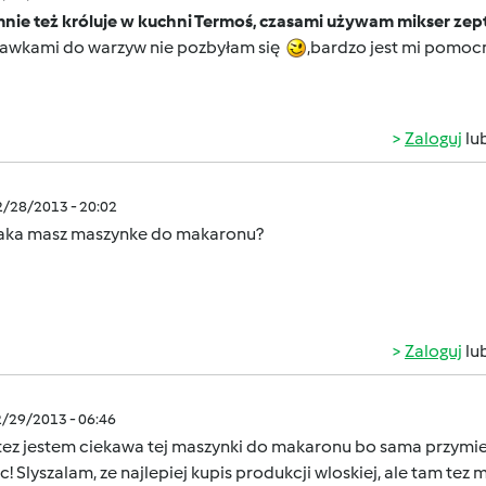
nie też króluje w kuchni Termoś, czasami używam mikser zep
tawkami do warzyw nie pozbyłam się
,bardzo jest mi pomocn
Zaloguj
lu
2/28/2013 - 20:02
 jaka masz maszynke do makaronu?
Zaloguj
lu
2/29/2013 - 06:46
tez jestem ciekawa tej maszynki do makaronu bo sama przymie
! Slyszalam, ze najlepiej kupis produkcji wloskiej, ale tam te