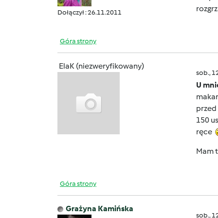
rozgrz
Dołączył : 26.11.2011
Góra strony
ElaK (niezweryfikowany)
sob., 1
U mni
makaro
przed
150 u
ręce
Mam te
Góra strony
Grażyna Kamińska
sob., 1