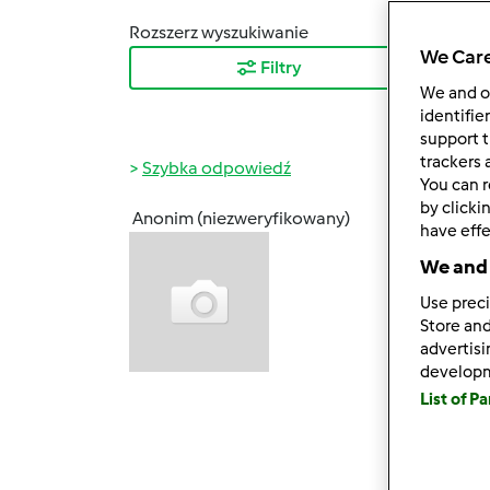
Rozszerz wyszukiwanie
Sortuj
We Care
Filtry
Najn
We and 
identifie
support t
trackers 
Szybka odpowiedź
You can r
by clicki
Anonim (niezweryfikowany)
have effe
sob., 1
Kocha
We and 
Use preci
Napis
Store and
marek 
advertis
develop
To mo
List of P
sokow.
uzywa
zacho
termo