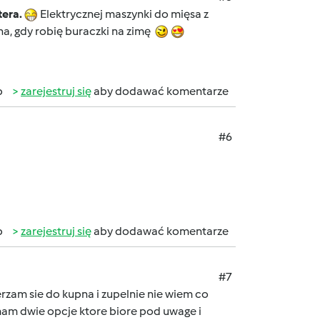
tera.
Elektrycznej maszynki do mięsa z
a, gdy robię buraczki na zimę
b
zarejestruj się
aby dodawać komentarze
#6
b
zarejestruj się
aby dodawać komentarze
#7
rzam sie do kupna i zupelnie nie wiem co
z mam dwie opcje ktore biore pod uwage i