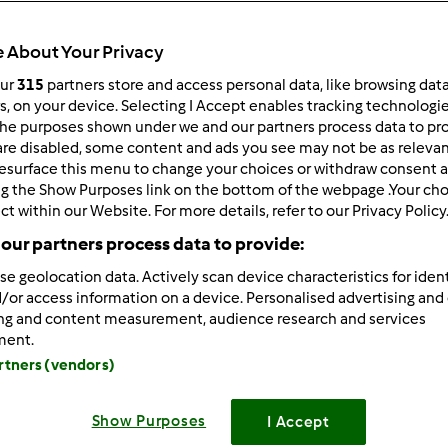
 po:
Wyników na stronę:
 About Your Privacy
owsze wyniki
10
our
315
partners store and access personal data, like browsing dat
rs, on your device. Selecting I Accept enables tracking technologi
he purposes shown under we and our partners process data to prov
are disabled, some content and ads you see may not be as relevan
esurface this menu to change your choices or withdraw consent a
ng the Show Purposes link on the bottom of the webpage .Your choi
ct within our Website. For more details, refer to our Privacy Policy
2/28/2013 - 07:50
ni - otwieram nowy temat i mam nadzieje na ozywiona dyskus
our partners process data to provide:
se geolocation data. Actively scan device characteristics for ident
zcie co wam pomaga w kucharzeniu i z czego jestescie rownie
/or access information on a device. Personalised advertising and
sprzetu, zeby nie bylo, ze to watek reklamowy
ing and content measurement, audience research and services
ment.
ze ja zaczne - u mnie bardzo, bardzo czesto uzywa sie jednos
artners (vendors)
 Wiem, ze w TM mozna robic soki, ale niestety tutaj moim zd
m szynkowaru w ktorym przygotowuje domowe wedlinki bez chem
du) uzywamy rowniez wedzarki! A jeszcze bym zapomniala - je
Show Purposes
I Accept
metr kuchenny