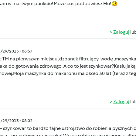
lam w martwym punkcie! Moze cos podpowiesz Elu!
Zaloguj
lu
2/29/2013 - 06:57
e TM na pierwszym miejscu ,dzbanek filtrujący wodę ,maszynk
piaka do gotowania zdrowego .A co to jest szynkowar?Kasiu ja
owej.Moja maszynka do makaronu ma około 30 lat (teraz z teg
Zaloguj
lu
2/29/2013 - 08:02
 - szynkowar to bardzo fajne ustrojstwo do robienia pysznyc
ia - np. gotowna szyneczka! Wrzuc sobie nazwe w google albo p