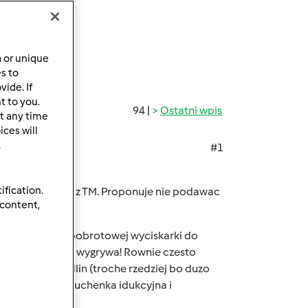
a or unique
es to
ide. If
t to you.
94 |
Ostatni wpis
t any time
ces will
.
#1
je
ification.
 zadowolone jak z TM. Proponuje nie podawac
 content,
limakowej, wolnoobrotowej wyciskarki do
aniem wyciskarka wygrywa! Rownie czesto
ii, a do wedlin (troche rzedziej bo duzo
dnopalnikowa kuchenka idukcyjna i