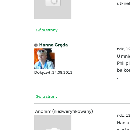
utkne
Góra strony
Hanna Gręda
ndz., 1
U mni
Phili
balkon
Dołączył : 24.08.2012
.
Góra strony
Anonim (niezweryfikowany)
ndz., 1
Haniu
wedzen