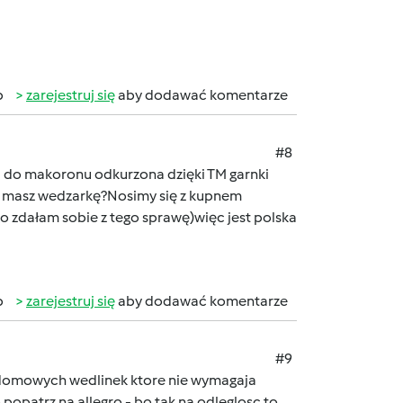
b
zarejestruj się
aby dodawać komentarze
#8
a do makoronu odkurzona dzięki TM garnki
ką masz wedzarkę?Nosimy się z kupnem
o zdałam sobie z tego sprawę)więc jest polska
b
zarejestruj się
aby dodawać komentarze
#9
h domowych wedlinek ktore nie wymagaja
opatrz na allegro - bo tak na odleglosc to