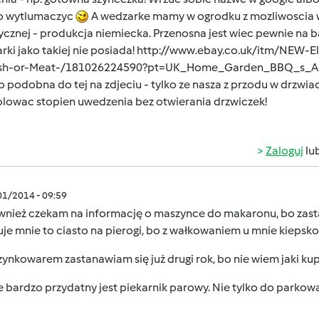
o wytlumaczyc
A wedzarke mamy w ogrodku z mozliwoscia we
ycznej - produkcja niemiecka. Przenosna jest wiec pewnie na bal
rki jako takiej nie posiada!
http://www.ebay.co.uk/itm/NEW-E
ish-or-Meat-/181026224590?pt=UK_Home_Garden_BBQ_s_Ac
 podobna do tej na zdjeciu - tylko ze nasza z przodu w drzwia
olowac stopien uwedzenia bez otwierania drzwiczek!
Zaloguj
lu
/01/2014 - 09:59
ównież czekam na informację o maszynce do makaronu, bo zasta
uje mnie to ciasto na pierogi, bo z wałkowaniem u mnie kiepsko
ynkowarem zastanawiam się już drugi rok, bo nie wiem jaki ku
 bardzo przydatny jest piekarnik parowy. Nie tylko do parkowa