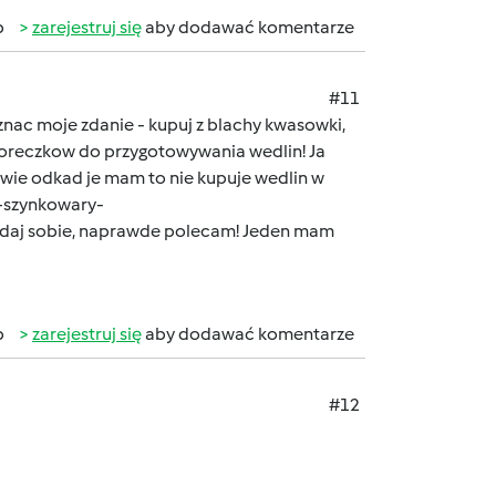
b
zarejestruj się
aby dodawać komentarze
#11
z znac moje zdanie - kupuj z blachy kwasowki,
 woreczkow do przygotowywania wedlin! Ja
iwie odkad je mam to nie kupuje wedlin w
b-szynkowary-
daj sobie, naprawde polecam! Jeden mam
b
zarejestruj się
aby dodawać komentarze
#12