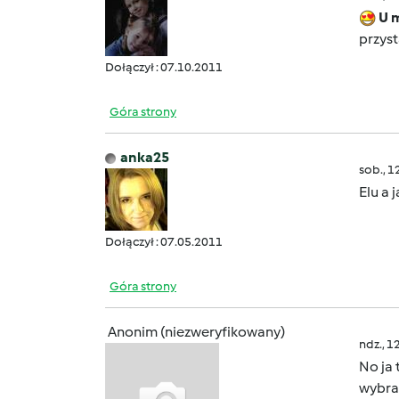
U m
przys
Dołączył : 07.10.2011
Góra strony
anka25
sob., 1
Elu a
Dołączył : 07.05.2011
Góra strony
Anonim (niezweryfikowany)
ndz., 1
No ja 
wybrac