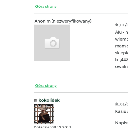
Góra strony
Anonim (niezweryfikowany)
śr., 01
Alu - 
wiem z
mam dw
sklepi
b-,44
owalny
Góra strony
kokolidek
śr., 01
Kasiu 
Napisz
Dołączył : 08.12.2011