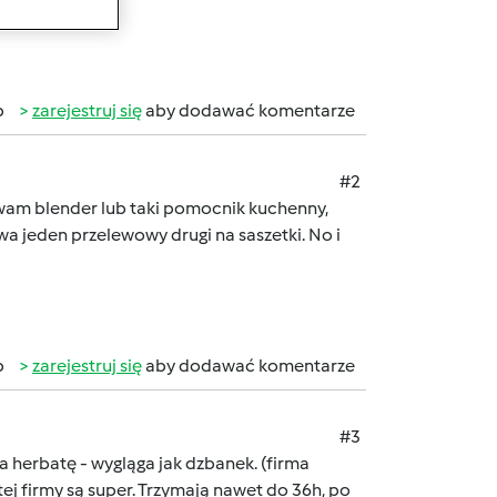
b
zarejestruj się
aby dodawać komentarze
#2
ywam blender lub taki pomocnik kuchenny,
wa jeden przelewowy drugi na saszetki. No i
b
zarejestruj się
aby dodawać komentarze
#3
 herbatę - wygląga jak dzbanek. (firma
ej firmy są super. Trzymają nawet do 36h, po