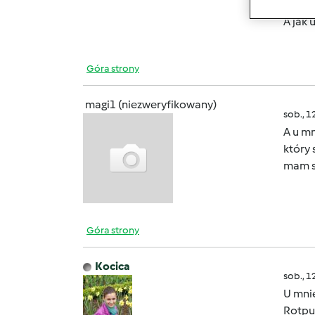
A jak
Góra strony
magi1 (niezweryfikowany)
sob., 1
A u m
który 
mam s
Góra strony
Kocica
sob., 1
U mnie
Rotpun