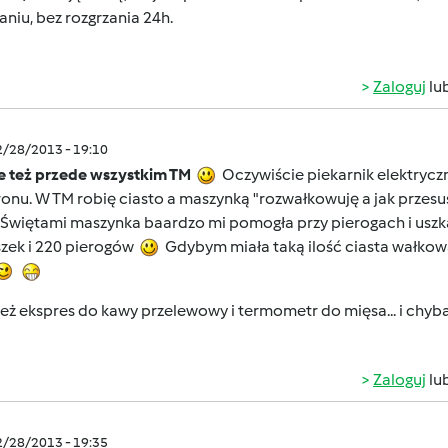
aniu, bez rozgrzania 24h.
Zaloguj
lu
2/28/2013 - 19:10
e też przede wszystkim TM
Oczywiście piekarnik elektryc
nu. W TM robię ciasto a maszynką "rozwałkowuję a jak przesusz
 Świętami maszynka baardzo mi pomogła przy pierogach i usz
szek i 220 pierogów
Gdybym miała taką ilość ciasta wałkow
ż ekspres do kawy przelewowy i termometr do mięsa... i chyb
Zaloguj
lu
2/28/2013 - 19:35