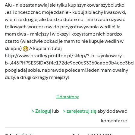
Alu - nie zastanawiaj sie tylku kup szynkowar szybciutko!
Jesli chcesz znac moje zdanie - kupuj z blachy kwasowki,
wiem ze drogie, ale bardzo dobre no i nie trzeba uzywac
foliowych woreczkow do przygotowywania wedlin! Ja
mam dwa - mniejszy i wiekszy i kozystam z nich bardzo
czesto (wlasciwie odkad je mam to nie kupuje wedlin w
sklepie)
A kupilam tutaj
http://www.bradley.profiton.pl/sklep/?-b-szynkowary-
b-,44&PHPSESSID=3f4e172dc9cc0e33360aabb9b4ecc3bd
poogladaj sobie, naprawde polecam! Jeden mam owalny
duzy, a drugi okragly mniejszy!
Góra strony
Zaloguj
lub
zarejestruj się
aby dodawać
komentarze