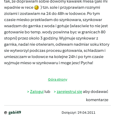
tak, ze doprawiam sobie dowolny kawalek miesa (jaki mi
wpadnie w rece
) tzn. sole i przyprawiam roznymi
ziolami i zostawiam na 24 do 48h w lodowce. Po tym
czasie miesko przekladam do szynkowara, szynkowar
wsadzam do garnka z woda i gotuje (wlasciwie to nie jest
gotowanie bo temp. wody powinna byc w granicach 80
stopni) przez okolo 3 godziny. Wyjmuje szynkowar z
garnka, nadal nie otwieram, odlewam nadmiar soku ktory
sie wytworzyl podczas procesu gotowania, schladzam i
umieszczam w lodowce na kolejne 24h i po tym czasie
wyjmuje mieso w szynkowaru i moge jesc! Pycha!
Góra strony
Zaloguj
lub
zarejestruj się
aby dodawać
komentarze
gabi49
Dołączył : 29.04.2011