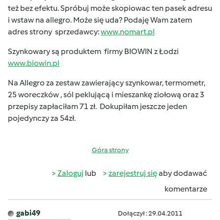
też bez efektu. Spróbuj może skopiowac ten pasek adresu
i wstaw na allegro. Może się uda? Podaję Wam zatem
adres strony sprzedawcy:
www.nomart.pl
Szynkowary są produktem firmy BIOWIN z Łodzi
www.biowin.pl
Na Allegro za zestaw zawierający szynkowar, termometr,
25 woreczków , sól peklującą i mieszankę ziołową oraz 3
przepisy zapłaciłam 71 zł. Dokupiłam jeszcze jeden
pojedynczy za 54zł.
Góra strony
Zaloguj
lub
zarejestruj się
aby dodawać
komentarze
gabi49
Dołączył : 29.04.2011