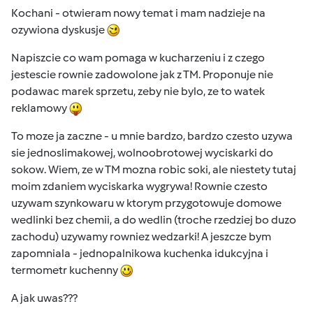
Kochani - otwieram nowy temat i mam nadzieje na
ozywiona dyskusje
Napiszcie co wam pomaga w kucharzeniu i z czego
jestescie rownie zadowolone jak z TM. Proponuje nie
podawac marek sprzetu, zeby nie bylo, ze to watek
reklamowy
To moze ja zaczne - u mnie bardzo, bardzo czesto uzywa
sie jednoslimakowej, wolnoobrotowej wyciskarki do
sokow. Wiem, ze w TM mozna robic soki, ale niestety tutaj
moim zdaniem wyciskarka wygrywa! Rownie czesto
uzywam szynkowaru w ktorym przygotowuje domowe
wedlinki bez chemii, a do wedlin (troche rzedziej bo duzo
zachodu) uzywamy rowniez wedzarki! A jeszcze bym
zapomniala - jednopalnikowa kuchenka idukcyjna i
termometr kuchenny
A jak uwas???