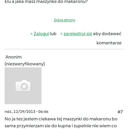
Elu a jaka masz maszynke do makaronu?
Góra strony
Zaloguj
lub
zarejestruj się
aby dodawać
komentarze
Anonim
(niezweryfikowany)
ndz., 12/29/2013 - 06:46
#7
No ja tez jestem ciekawa tej maszynki do makaronu bo
sama przymierzam sie do kupna i zupelnie nie wiem co