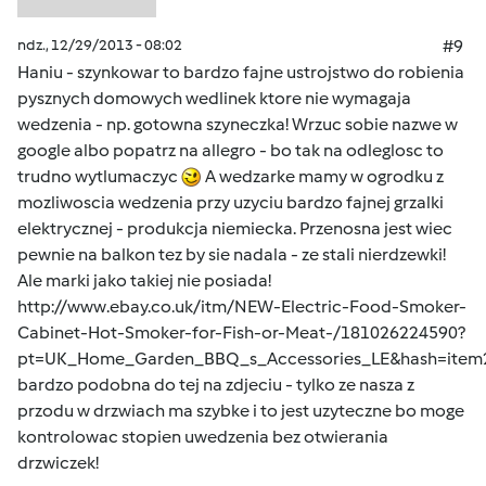
ndz., 12/29/2013 - 08:02
#9
Haniu - szynkowar to bardzo fajne ustrojstwo do robienia
pysznych domowych wedlinek ktore nie wymagaja
wedzenia - np. gotowna szyneczka! Wrzuc sobie nazwe w
google albo popatrz na allegro - bo tak na odleglosc to
trudno wytlumaczyc
A wedzarke mamy w ogrodku z
mozliwoscia wedzenia przy uzyciu bardzo fajnej grzalki
elektrycznej - produkcja niemiecka. Przenosna jest wiec
pewnie na balkon tez by sie nadala - ze stali nierdzewki!
Ale marki jako takiej nie posiada!
http://www.ebay.co.uk/itm/NEW-Electric-Food-Smoker-
Cabinet-Hot-Smoker-for-Fish-or-Meat-/181026224590?
pt=UK_Home_Garden_BBQ_s_Accessories_LE&hash=item
bardzo podobna do tej na zdjeciu - tylko ze nasza z
przodu w drzwiach ma szybke i to jest uzyteczne bo moge
kontrolowac stopien uwedzenia bez otwierania
drzwiczek!