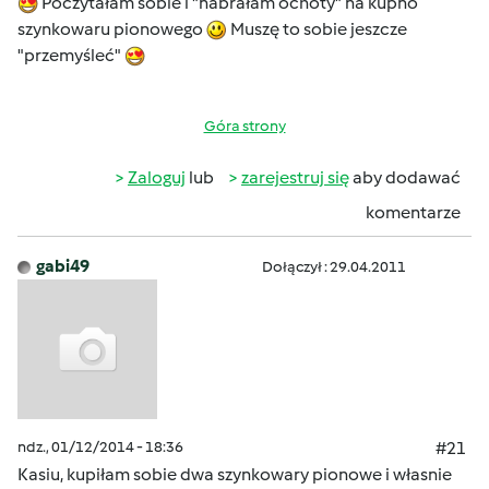
Poczytałam sobie i "nabrałam ochoty" na kupno
szynkowaru pionowego
Muszę to sobie jeszcze
"przemyśleć"
Góra strony
Zaloguj
lub
zarejestruj się
aby dodawać
komentarze
gabi49
Dołączył : 29.04.2011
ndz., 01/12/2014 - 18:36
#21
Kasiu, kupiłam sobie dwa szynkowary pionowe i własnie