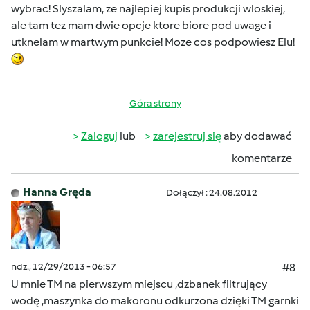
wybrac! Slyszalam, ze najlepiej kupis produkcji wloskiej,
ale tam tez mam dwie opcje ktore biore pod uwage i
utknelam w martwym punkcie! Moze cos podpowiesz Elu!
Góra strony
Zaloguj
lub
zarejestruj się
aby dodawać
komentarze
Hanna Gręda
Dołączył : 24.08.2012
ndz., 12/29/2013 - 06:57
#8
U mnie TM na pierwszym miejscu ,dzbanek filtrujący
wodę ,maszynka do makoronu odkurzona dzięki TM garnki