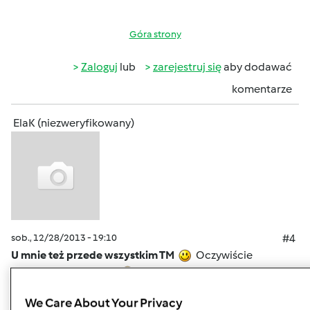
Góra strony
Zaloguj
lub
zarejestruj się
aby dodawać
komentarze
ElaK (niezweryfikowany)
sob., 12/28/2013 - 19:10
#4
U mnie też przede wszystkim TM
Oczywiście
piekarnik elektryczny
Bardzo chwalę sobie maszynkę
do makaronu. W TM robię ciasto a maszynką
We Care About Your Privacy
"rozwałkowuję a jak przesuszy to tnę maszynką na nitki lub