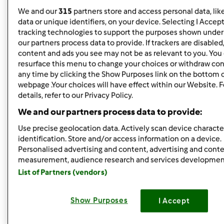
wstążki. Teraz przed Świętami maszynka baardzo mi
We and our
315
partners store and access personal data, lik
pomogła przy pierogach i uszkach.
W jeden wieczór
data or unique identifiers, on your device. Selecting I Accep
zrobiłyśmy z Kasią 150 uszek i 220 pierogów
Gdybym
tracking technologies to support the purposes shown unde
our partners process data to provide. If trackers are disable
miała taką ilość ciasta wałkować wałkiem to następnego
content and ads you see may not be as relevant to you. You
dnia odpadły by mi ręce
resurface this menu to change your choices or withdraw con
any time by clicking the Show Purposes link on the bottom 
Mam też ekspres do kawy przelewowy i termometr do
webpage .Your choices will have effect within our Website. 
mięsa... i chyba to wszystko!
details, refer to our Privacy Policy.
We and our partners process data to provide:
Góra strony
Use precise geolocation data. Actively scan device character
identification. Store and/or access information on a device.
Zaloguj
lub
zarejestruj się
aby dodawać
Personalised advertising and content, advertising and cont
measurement, audience research and services developmen
komentarze
List of Partners (vendors)
Grażyna Kamińska
Dołączył : 07.10.2011
Show Purposes
I Accept