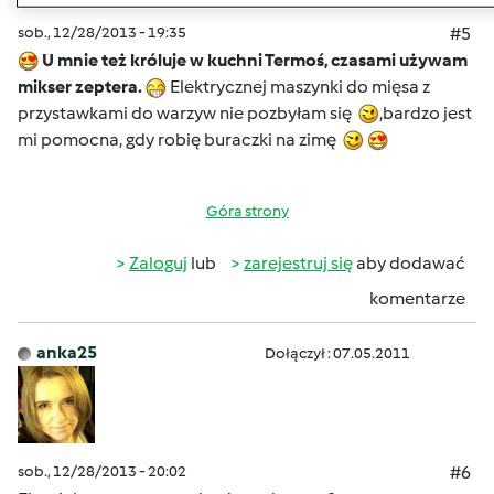
sob., 12/28/2013 - 19:35
#5
U mnie też króluje w kuchni Termoś, czasami używam
mikser zeptera.
Elektrycznej maszynki do mięsa z
przystawkami do warzyw nie pozbyłam się
,bardzo jest
mi pomocna, gdy robię buraczki na zimę
Góra strony
Zaloguj
lub
zarejestruj się
aby dodawać
komentarze
anka25
Dołączył : 07.05.2011
sob., 12/28/2013 - 20:02
#6