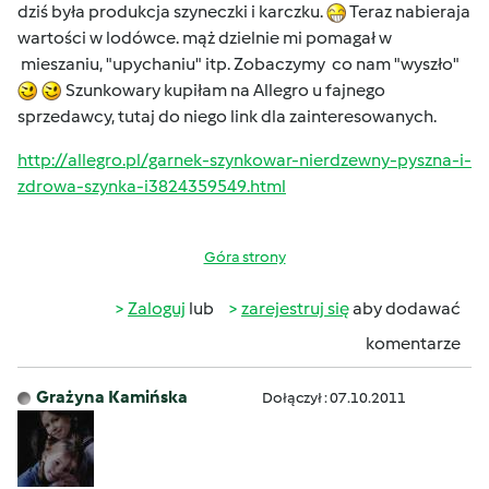
dziś była produkcja szyneczki i karczku.
Teraz nabieraja
wartości w lodówce. mąż dzielnie mi pomagał w
mieszaniu, "upychaniu" itp. Zobaczymy co nam "wyszło"
Szunkowary kupiłam na Allegro u fajnego
sprzedawcy, tutaj do niego link dla zainteresowanych.
http://allegro.pl/garnek-szynkowar-nierdzewny-pyszna-i-
zdrowa-szynka-i3824359549.html
Góra strony
Zaloguj
lub
zarejestruj się
aby dodawać
komentarze
Grażyna Kamińska
Dołączył : 07.10.2011