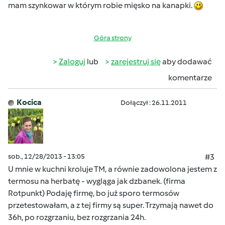
mam szynkowar w którym robie mięsko na kanapki.
Góra strony
Zaloguj
lub
zarejestruj się
aby dodawać
komentarze
Kocica
Dołączył : 26.11.2011
sob., 12/28/2013 - 13:05
#3
U mnie w kuchni kroluje TM, a równie zadowolona jestem z
termosu na herbatę - wygląga jak dzbanek. (firma
Rotpunkt) Podaję firmę, bo już sporo termosów
przetestowałam, a z tej firmy są super. Trzymają nawet do
36h, po rozgrzaniu, bez rozgrzania 24h.