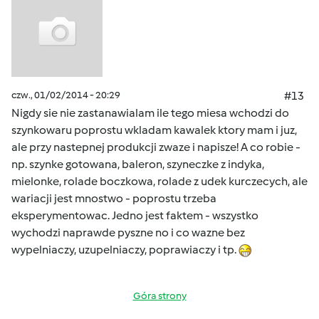
czw., 01/02/2014 - 20:29
#13
Nigdy sie nie zastanawialam ile tego miesa wchodzi do
szynkowaru poprostu wkladam kawalek ktory mam i juz,
ale przy nastepnej produkcji zwaze i napisze! A co robie -
np. szynke gotowana, baleron, szyneczke z indyka,
mielonke, rolade boczkowa, rolade z udek kurczecych, ale
wariacji jest mnostwo - poprostu trzeba
eksperymentowac. Jedno jest faktem - wszystko
wychodzi naprawde pyszne no i co wazne bez
wypelniaczy, uzupelniaczy, poprawiaczy i tp.
Góra strony