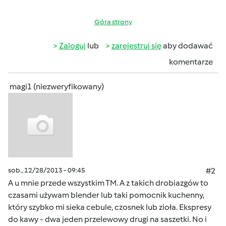
Góra strony
Zaloguj
lub
zarejestruj się
aby dodawać
komentarze
magi1 (niezweryfikowany)
sob., 12/28/2013 - 09:45
#2
A u mnie przede wszystkim TM. A z takich drobiazgów to
czasami używam blender lub taki pomocnik kuchenny,
który szybko mi sieka cebule, czosnek lub zioła. Ekspresy
do kawy - dwa jeden przelewowy drugi na saszetki. No i