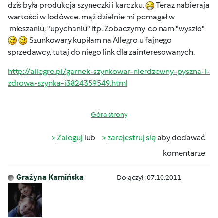
dziś była produkcja szyneczki i karczku.
Teraz nabieraja
wartości w lodówce. mąż dzielnie mi pomagał w
mieszaniu, "upychaniu" itp. Zobaczymy co nam "wyszło"
Szunkowary kupiłam na Allegro u fajnego
sprzedawcy, tutaj do niego link dla zainteresowanych.
http://allegro.pl/garnek-szynkowar-nierdzewny-pyszna-i-
zdrowa-szynka-i3824359549.html
Góra strony
Zaloguj
lub
zarejestruj się
aby dodawać
komentarze
Grażyna Kamińska
Dołączył : 07.10.2011