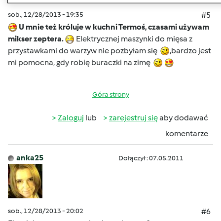
sob., 12/28/2013 - 19:35
#5
U mnie też króluje w kuchni Termoś, czasami używam
mikser zeptera.
Elektrycznej maszynki do mięsa z
przystawkami do warzyw nie pozbyłam się
,bardzo jest
mi pomocna, gdy robię buraczki na zimę
Góra strony
Zaloguj
lub
zarejestruj się
aby dodawać
komentarze
anka25
Dołączył : 07.05.2011
sob., 12/28/2013 - 20:02
#6