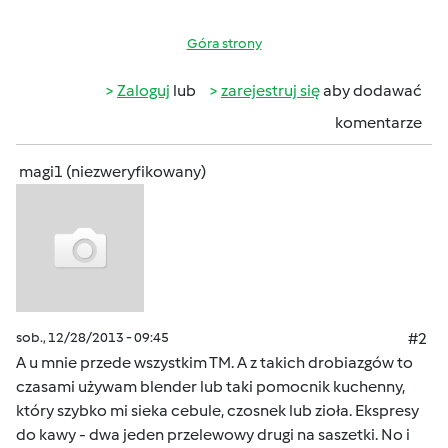
Góra strony
Zaloguj
lub
zarejestruj się
aby dodawać
komentarze
magi1 (niezweryfikowany)
sob., 12/28/2013 - 09:45
#2
A u mnie przede wszystkim TM. A z takich drobiazgów to
czasami używam blender lub taki pomocnik kuchenny,
który szybko mi sieka cebule, czosnek lub zioła. Ekspresy
do kawy - dwa jeden przelewowy drugi na saszetki. No i