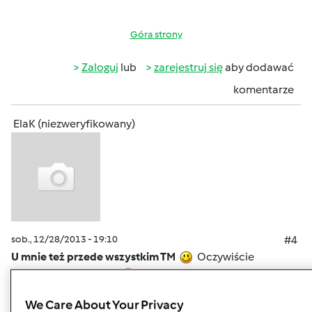
Góra strony
Zaloguj
lub
zarejestruj się
aby dodawać
komentarze
ElaK (niezweryfikowany)
sob., 12/28/2013 - 19:10
#4
U mnie też przede wszystkim TM
Oczywiście
piekarnik elektryczny
Bardzo chwalę sobie maszynkę
do makaronu. W TM robię ciasto a maszynką
We Care About Your Privacy
"rozwałkowuję a jak przesuszy to tnę maszynką na nitki lub