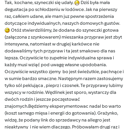
Tak, kochane, szyneczki się udały.
Dziś była mała
degustacja po schłodzeniu w lodówce. Jak na pierwszy
raz, całkiem udane, ale mam juz pewne spostrzeżenia
dotyczące indywidualnych, naszych domowych gustów.
Otóż stwierdziliśmy, że dodana do szyneczki gotowa
(załączona z szynkowarem) mieszanka przypraw jest zbyt
intensywna, natomiast w drugiej karkówce nie
dodawaliśmy tych przypraw i ta jest smakowo dla nas
lepsza. Oczywiście to zupełnie indywidualna sprawa i
każdy musi wziąć pod uwagę własne upodobania.
Oczywiście wszystko zjemy bo jest świeżutkie, pachnące i
w sumie bardzo smaczne. Następnym razem zastosujemy
tylko sól peklująca , pieprz i czosnek. Te przyprawy lubimy
wszyscy w rodzinie. Wędlinek jest sporo, wystarczy dla
dwóch rodzin i jeszcze poczęstować
znajomych.Będziemy eksperymentowac nadal bo warto
(koszt samego mięsa i energii do gotowania). Grażynko,
widzę, że podany link do sprzedawcy na allegro jest
nieaktywny i nie wiem dlaczego. Próbowałam drugi raz i