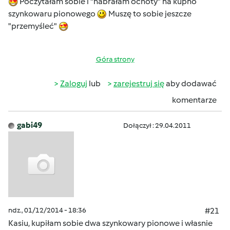
Poczytałam sobie i "nabrałam ochoty" na kupno
szynkowaru pionowego
Muszę to sobie jeszcze
"przemyśleć"
Góra strony
Zaloguj
lub
zarejestruj się
aby dodawać
komentarze
gabi49
Dołączył : 29.04.2011
ndz., 01/12/2014 - 18:36
#21
Kasiu, kupiłam sobie dwa szynkowary pionowe i własnie