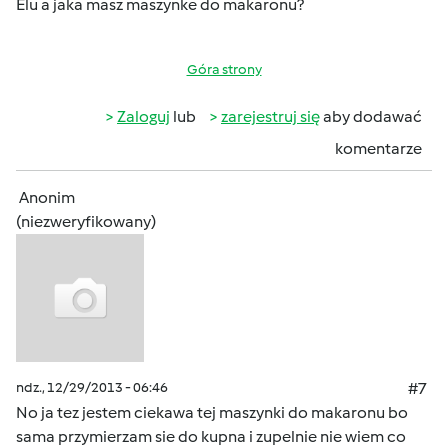
Elu a jaka masz maszynke do makaronu?
Góra strony
Zaloguj
lub
zarejestruj się
aby dodawać
komentarze
Anonim
(niezweryfikowany)
ndz., 12/29/2013 - 06:46
#7
No ja tez jestem ciekawa tej maszynki do makaronu bo
sama przymierzam sie do kupna i zupelnie nie wiem co