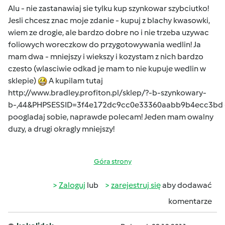
Alu - nie zastanawiaj sie tylku kup szynkowar szybciutko!
Jesli chcesz znac moje zdanie - kupuj z blachy kwasowki,
wiem ze drogie, ale bardzo dobre no i nie trzeba uzywac
foliowych woreczkow do przygotowywania wedlin! Ja
mam dwa - mniejszy i wiekszy i kozystam z nich bardzo
czesto (wlasciwie odkad je mam to nie kupuje wedlin w
sklepie)
A kupilam tutaj
http://www.bradley.profiton.pl/sklep/?-b-szynkowary-
b-,44&PHPSESSID=3f4e172dc9cc0e33360aabb9b4ecc3bd
poogladaj sobie, naprawde polecam! Jeden mam owalny
duzy, a drugi okragly mniejszy!
Góra strony
Zaloguj
lub
zarejestruj się
aby dodawać
komentarze