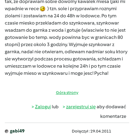
tak, ze doprawiam sobie dowolny kawalek miesa (jaki mi
wpadnie w rece
) tzn. sole i przyprawiam roznymi
ziolami i zostawiam na 24 do 48h w lodowce. Po tym
czasie miesko przekladam do szynkowara, szynkowar
wsadzam do garnka z woda i gotuje (wlasciwie to nie jest
gotowanie bo temp. wody powinna byc w granicach 80
stopni) przez okolo 3 godziny. Wyjmuje szynkowar z
garnka, nadal nie otwieram, odlewam nadmiar soku ktory
sie wytworzyl podczas procesu gotowania, schladzam i
umieszczam w lodowce na kolejne 24h i po tym czasie
wyjmuje mieso w szynkowaru i moge jesc! Pycha!
Góra strony
Zaloguj
lub
zarejestruj się
aby dodawać
komentarze
gabi49
Dołączył : 29.04.2011