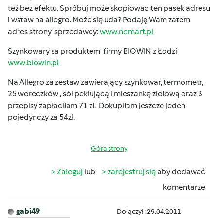
też bez efektu. Spróbuj może skopiowac ten pasek adresu
i wstaw na allegro. Może się uda? Podaję Wam zatem
adres strony sprzedawcy:
www.nomart.pl
Szynkowary są produktem firmy BIOWIN z Łodzi
www.biowin.pl
Na Allegro za zestaw zawierający szynkowar, termometr,
25 woreczków , sól peklującą i mieszankę ziołową oraz 3
przepisy zapłaciłam 71 zł. Dokupiłam jeszcze jeden
pojedynczy za 54zł.
Góra strony
Zaloguj
lub
zarejestruj się
aby dodawać
komentarze
gabi49
Dołączył : 29.04.2011