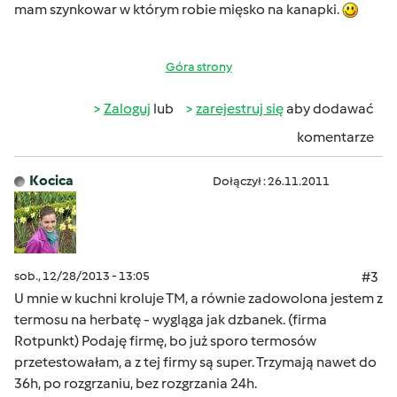
mam szynkowar w którym robie mięsko na kanapki.
Góra strony
Zaloguj
lub
zarejestruj się
aby dodawać
komentarze
Kocica
Dołączył : 26.11.2011
sob., 12/28/2013 - 13:05
#3
U mnie w kuchni kroluje TM, a równie zadowolona jestem z
termosu na herbatę - wygląga jak dzbanek. (firma
Rotpunkt) Podaję firmę, bo już sporo termosów
przetestowałam, a z tej firmy są super. Trzymają nawet do
36h, po rozgrzaniu, bez rozgrzania 24h.