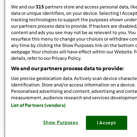
wstążki. Teraz przed Świętami maszynka baardzo mi
We and our
315
partners store and access personal data, lik
pomogła przy pierogach i uszkach.
W jeden wieczór
data or unique identifiers, on your device. Selecting I Accep
zrobiłyśmy z Kasią 150 uszek i 220 pierogów
Gdybym
tracking technologies to support the purposes shown unde
our partners process data to provide. If trackers are disable
miała taką ilość ciasta wałkować wałkiem to następnego
content and ads you see may not be as relevant to you. You
dnia odpadły by mi ręce
resurface this menu to change your choices or withdraw con
any time by clicking the Show Purposes link on the bottom 
Mam też ekspres do kawy przelewowy i termometr do
webpage .Your choices will have effect within our Website. 
mięsa... i chyba to wszystko!
details, refer to our Privacy Policy.
We and our partners process data to provide:
Góra strony
Use precise geolocation data. Actively scan device character
identification. Store and/or access information on a device.
Zaloguj
lub
zarejestruj się
aby dodawać
Personalised advertising and content, advertising and cont
measurement, audience research and services developmen
komentarze
List of Partners (vendors)
Grażyna Kamińska
Dołączył : 07.10.2011
Show Purposes
I Accept