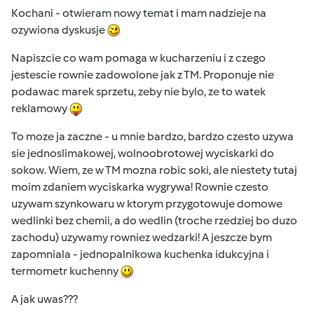
Kochani - otwieram nowy temat i mam nadzieje na
ozywiona dyskusje
Napiszcie co wam pomaga w kucharzeniu i z czego
jestescie rownie zadowolone jak z TM. Proponuje nie
podawac marek sprzetu, zeby nie bylo, ze to watek
reklamowy
To moze ja zaczne - u mnie bardzo, bardzo czesto uzywa
sie jednoslimakowej, wolnoobrotowej wyciskarki do
sokow. Wiem, ze w TM mozna robic soki, ale niestety tutaj
moim zdaniem wyciskarka wygrywa! Rownie czesto
uzywam szynkowaru w ktorym przygotowuje domowe
wedlinki bez chemii, a do wedlin (troche rzedziej bo duzo
zachodu) uzywamy rowniez wedzarki! A jeszcze bym
zapomniala - jednopalnikowa kuchenka idukcyjna i
termometr kuchenny
A jak uwas???