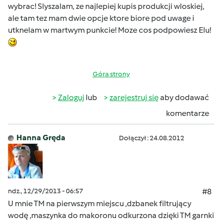
wybrac! Slyszalam, ze najlepiej kupis produkcji wloskiej,
ale tam tez mam dwie opcje ktore biore pod uwage i
utknelam w martwym punkcie! Moze cos podpowiesz Elu!
Góra strony
Zaloguj
lub
zarejestruj się
aby dodawać
komentarze
Hanna Gręda
Dołączył : 24.08.2012
ndz., 12/29/2013 - 06:57
#8
U mnie TM na pierwszym miejscu ,dzbanek filtrujący
wodę ,maszynka do makoronu odkurzona dzięki TM garnki