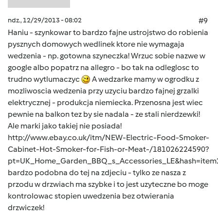
ndz., 12/29/2013 - 08:02
#9
Haniu - szynkowar to bardzo fajne ustrojstwo do robienia
pysznych domowych wedlinek ktore nie wymagaja
wedzenia - np. gotowna szyneczka! Wrzuc sobie nazwe w
google albo popatrz na allegro - bo tak na odleglosc to
trudno wytlumaczyc
A wedzarke mamy w ogrodku z
mozliwoscia wedzenia przy uzyciu bardzo fajnej grzalki
elektrycznej - produkcja niemiecka. Przenosna jest wiec
pewnie na balkon tez by sie nadala - ze stali nierdzewki!
Ale marki jako takiej nie posiada!
http://www.ebay.co.uk/itm/NEW-Electric-Food-Smoker-
Cabinet-Hot-Smoker-for-Fish-or-Meat-/181026224590?
pt=UK_Home_Garden_BBQ_s_Accessories_LE&hash=item
bardzo podobna do tej na zdjeciu - tylko ze nasza z
przodu w drzwiach ma szybke i to jest uzyteczne bo moge
kontrolowac stopien uwedzenia bez otwierania
drzwiczek!