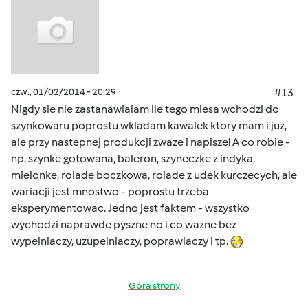
czw., 01/02/2014 - 20:29
#13
Nigdy sie nie zastanawialam ile tego miesa wchodzi do
szynkowaru poprostu wkladam kawalek ktory mam i juz,
ale przy nastepnej produkcji zwaze i napisze! A co robie -
np. szynke gotowana, baleron, szyneczke z indyka,
mielonke, rolade boczkowa, rolade z udek kurczecych, ale
wariacji jest mnostwo - poprostu trzeba
eksperymentowac. Jedno jest faktem - wszystko
wychodzi naprawde pyszne no i co wazne bez
wypelniaczy, uzupelniaczy, poprawiaczy i tp.
Góra strony