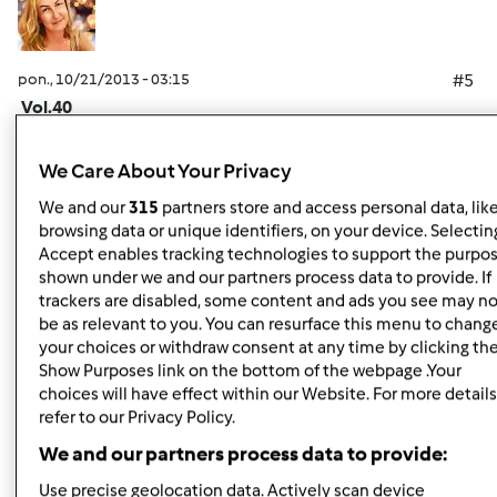
pon., 10/21/2013 - 03:15
#5
Vol.40
We Care About Your Privacy
We and our
315
partners store and access personal data, lik
Góra strony
browsing data or unique identifiers, on your device. Selecting
Accept enables tracking technologies to support the purpo
Zaloguj
lub
zarejestruj się
aby dodawać
shown under we and our partners process data to provide. If
trackers are disabled, some content and ads you see may no
komentarze
be as relevant to you. You can resurface this menu to chang
your choices or withdraw consent at any time by clicking th
monika6500
Dołączył : 10.03.2013
Show Purposes link on the bottom of the webpage .Your
choices will have effect within our Website. For more details
refer to our Privacy Policy.
We and our partners process data to provide:
pon., 10/21/2013 - 03:23
#6
Use precise geolocation data. Actively scan device