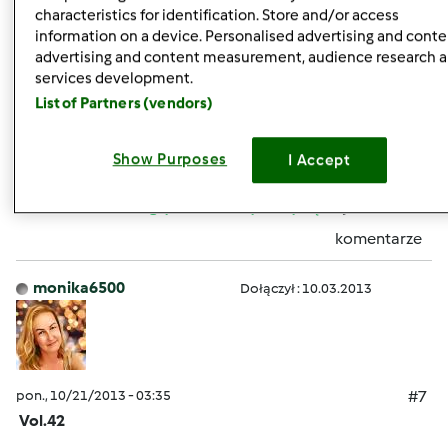
Vol.41
characteristics for identification. Store and/or access
information on a device. Personalised advertising and conte
advertising and content measurement, audience research 
services development.
Super sprzęt do pieczenia babeczek
List of Partners (vendors)
Show Purposes
I Accept
Góra strony
Zaloguj
lub
zarejestruj się
aby dodawać
komentarze
monika6500
Dołączył : 10.03.2013
pon., 10/21/2013 - 03:35
#7
Vol.42