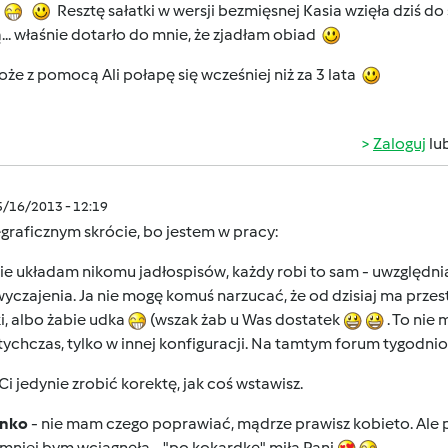
ę
Resztę sałatki w wersji bezmięsnej Kasia wzięła dziś d
... właśnie dotarło do mnie, że zjadłam obiad
oże z pomocą Ali połapę się wcześniej niż za 3 lata
Zaloguj
lu
5/16/2013 - 12:19
graficznym skrócie, bo jestem w pracy:
nie układam nikomu jadłospisów, każdy robi to sam - uwzględni
yczajenia. Ja nie mogę komuś narzucać, że od dzisiaj ma przest
i, albo żabie udka
(wszak żab u Was dostatek
. To nie 
tychczas, tylko w innej konfiguracji. Na tamtym forum tygodn
i jedynie zrobić korektę, jak coś wstawisz.
ynko
- nie mam czego poprawiać, mądrze prawisz kobieto. Ale 
mniej bym wciągnęła - "po kokardkę" miła Pani