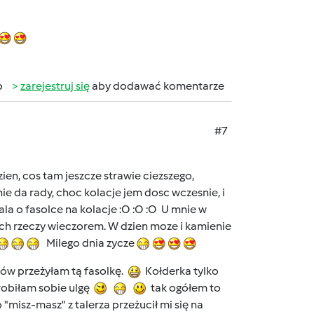
b
zarejestruj się
aby dodawać komentarze
#7
en, cos tam jeszcze strawie ciezszego,
 nie da rady, choc kolacje jem dosc wczesnie, i
ala o fasolce na kolacje :O :O :O U mnie w
ych rzeczy wieczorem. W dzien moze i kamienie
Milego dnia zycze
ów przeżyłam tą fasolkę.
Kołderka tylko
zrobiłam sobie ulgę
tak ogółem to
 "misz-masz" z talerza przeżucił mi się na