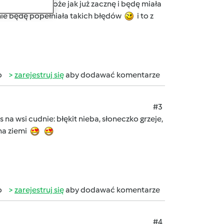
2-3 dni...
Może jak już zacznę i będę miała
 I nie będę popełniała takich błędów
i to z
b
zarejestruj się
aby dodawać komentarze
#3
 na wsi cudnie: błękit nieba, słoneczko grzeje,
na ziemi
b
zarejestruj się
aby dodawać komentarze
#4