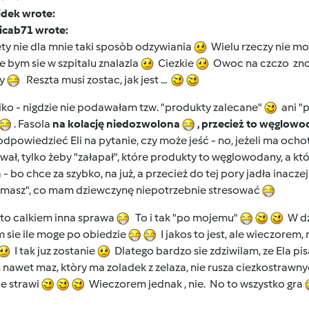
idek wrote:
icab71 wrote:
ty nie dla mnie taki sposòb odzywiania
Wielu rzeczy nie moge
 bym sie w szpitalu znalazla
Ciezkie
Owoc na czczo znowu
ty
Reszta musi zostac, jak jest ...
iko - nigdzie nie podawałam tzw. "produkty zalecane"
ani "p
. Fasola
na kolację niedozwolona
, przecież to węglowo
powiedzieć Eli na pytanie, czy może jeść - no, jeżeli ma ochotę
wał, tylko żeby "załapał", które produkty to węglowodany, a któr
 - bo chce za szybko, na już, a przecież do tej pory jadła inaczej 
-masz", co mam dziewczynę niepotrzebnie stresować
 to calkiem inna sprawa
To i tak "po mojemu"
W dzi
 sie ile moge po obiedzie
I jakos to jest, ale wieczorem,
I tak juz zostanie
Dlatego bardzo sie zdziwilam, ze Ela pis
nawet maz, ktòry ma zoladek z zelaza, nie rusza ciezkostrawn
 je strawi
Wieczorem jednak , nie. No to wszystko gra