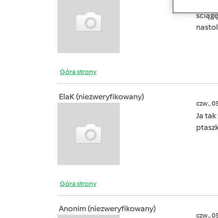
Alu by
ściągę
nasto
Góra strony
ElaK (niezweryfikowany)
czw., 0
Ja tak
ptaszk
Góra strony
Anonim (niezweryfikowany)
czw., 0