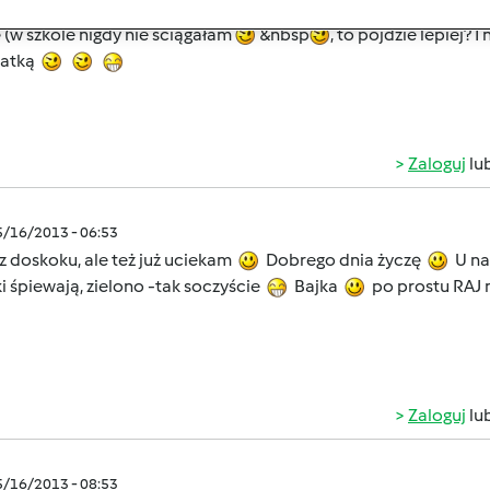
łabym wdzięczna za zestawy:obiad- podwieczorek- kolacja na 
 (w szkole nigdy nie ściągałam
&nbsp
, to pójdzie lepiej?
latką
Zaloguj
lu
5/16/2013 - 06:53
 z doskoku, ale też już uciekam
Dobrego dnia życzę
U nas
i śpiewają, zielono -tak soczyście
Bajka
po prostu RAJ 
Zaloguj
lu
5/16/2013 - 08:53