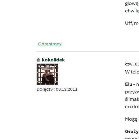
głow
chwilą
Uff, m
Góra strony
kokolidek
czw., 0
W tele
Elu
- 
Dołączył : 08.12.2011
przyzw
ślimak
co do
Mogę C
Graż
co naj