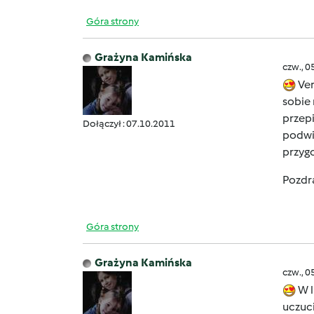
Góra strony
Grażyna Kamińska
czw., 0
Ver
sobie 
przepi
Dołączył : 07.10.2011
podwie
przyg
Pozdr
Góra strony
Grażyna Kamińska
czw., 0
W l
uczuci