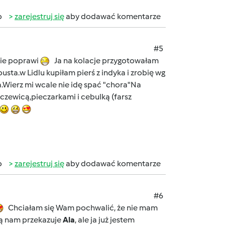
b
zarejestruj się
aby dodawać komentarze
#5
nie poprawi
Ja na kolacje przygotowałam
usta.w Lidlu kupiłam pierś z indyka i zrobię wg
wa.Wierz mi wcale nie idę spać "chora"Na
oczewicą,pieczarkami i cebulką (farsz
b
zarejestruj się
aby dodawać komentarze
#6
Chciałam się Wam pochwalić, że nie mam
rą nam przekazuje
Ala
, ale ja już jestem