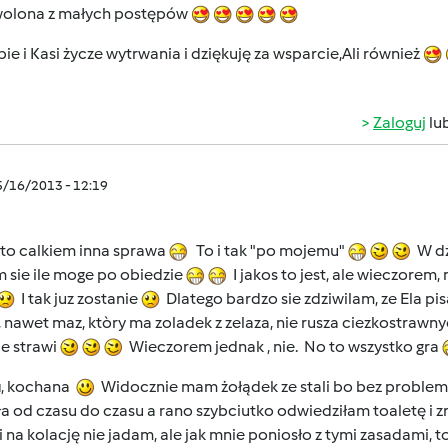
olona z małych postępów
bie i Kasi życze wytrwania i dziękuję za wsparcie,Ali również
Zaloguj
lu
5/16/2013 - 12:19
 to calkiem inna sprawa
To i tak "po mojemu"
W dzi
 sie ile moge po obiedzie
I jakos to jest, ale wieczorem,
I tak juz zostanie
Dlatego bardzo sie zdziwilam, ze Ela pis
nawet maz, ktòry ma zoladek z zelaza, nie rusza ciezkostrawn
 je strawi
Wieczorem jednak , nie. No to wszystko gra
u
, kochana
Widocznie mam żołądek ze stali bo bez problem
a od czasu do czasu a rano szybciutko odwiedziłam toaletę i 
i na kolację nie jadam, ale jak mnie poniosło z tymi zasadami, to