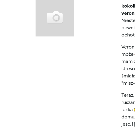
kokol
veron
Nieste
pewnie
ocho
Veron
może
mam od
streso
śmiała
"misz
Teraz,
ruszam
lekka
domu, 
jesc, i