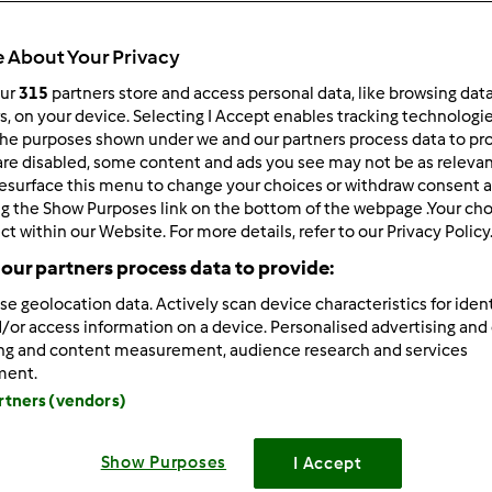
 About Your Privacy
our
315
partners store and access personal data, like browsing dat
rs, on your device. Selecting I Accept enables tracking technologi
he purposes shown under we and our partners process data to prov
5/16/2013 - 06:48
are disabled, some content and ads you see may not be as relevan
esurface this menu to change your choices or withdraw consent a
wrote:
ng the Show Purposes link on the bottom of the webpage .Your choi
em na Varomę z warzywami a w naczyniu cebulka, pomidor +mą
ct within our Website. For more details, refer to our Privacy Policy
ryżowa to węglowodany - nie nadaje się do sosu, który będzie
our partners process data to provide:
jak "agar" - w sklepach ze zdrową żywnością.
se geolocation data. Actively scan device characteristics for ident
/or access information on a device. Personalised advertising and
i-słodziaki, uciekam do pracy
ing and content measurement, audience research and services
ment.
artners (vendors)
Zaloguj
lu
Show Purposes
I Accept
5/16/2013 - 06:50