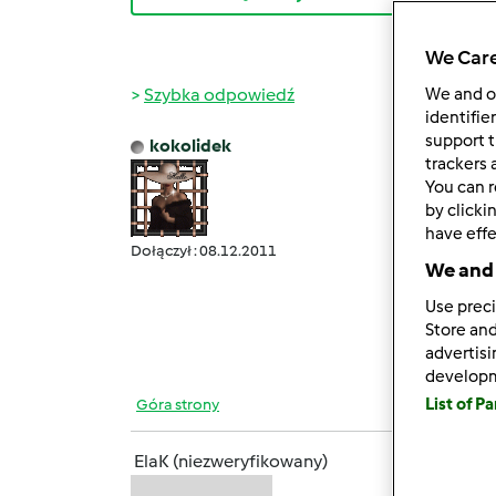
We Care
Szybka odpowiedź
We and 
identifie
support t
kokolidek
czw., 0
trackers 
You can r
ElaK 
by clicki
A pot
have effe
Dołączył : 08.12.2011
Mąka 
We and 
takim 
Use preci
Store and
Buziak
advertis
develop
List of P
Góra strony
ElaK (niezweryfikowany)
czw., 0