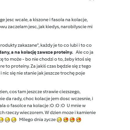
 jesc wcale, a kiszone i fasola na kolacje,
 zaczelam jesc, jak kiedys, narobilyscie mi
rodukty zakazane", każdy je to co lubi i to co
dany, a na kolację zawsze proteiny.
Ale co ja
 to może - bo nie chodzi o to, żeby ktoś się
e to proteiny. Za jakiś czas będzie się z tego
i nic się nie stanie jak jeszcze trochę poje
en, cos tam jeszcze strawie ciezszego,
 nie da rady, choc kolacje jem dosc wczesnie, i
ala o fasolce na kolacje :O :O :O U mnie w
ych rzeczy wieczorem. W dzien moze i kamienie
Milego dnia zycze