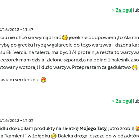
Zaloguj
lu
5/16/2013 - 11:47
ciu nie chcę sie wymądrzać
jeżeli żle podpowiem ,to Ala m
rybę po grecku i rybę w galarecie do tego warzywa i kiszona kap
su Eli. Verciu na talerzu ma być 1/4 protein ,a reszta to warzy
czorek mam dzisiaj zielone szparagi,a na obiad 1 naleśnik z s
otowany wczoraj) i dużo warzyw. Przepraszam za gadulstwo
awiam serdecznie
Zaloguj
lu
5/16/2013 - 12:02
idlu dokupiłam produkty na sałatkę
Mojego Taty,
jutro zrobię
a "kamieni " w żołądku
Daleka droga jeszcze do wiedzy,któ