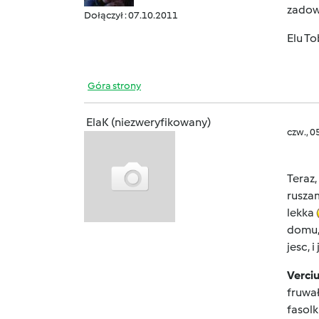
zadow
Dołączył : 07.10.2011
Elu To
Góra strony
ElaK (niezweryfikowany)
czw., 0
Teraz,
ruszam
lekka
domu, 
jesc, i
Verci
fruwał
fasolk