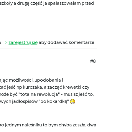
o szkoły a drugą część ja spałaszowałam przed
b
zarejestruj się
aby dodawać komentarze
#8
ając możliwości, upodobania i
ać jeść np kurczaka, a zacząć krewetki czy
może być "totalna rewolucja" - musisz jeść to,
iowych jadłospisów "po kokardkę"
po jednym naleśniku to bym chyba zeszła, dwa