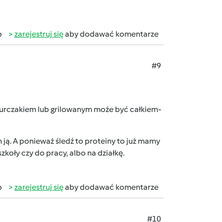
b
zarejestruj się
aby dodawać komentarze
#9
 kurczakiem lub grilowanym może być całkiem-
m ją. A ponieważ śledź to proteiny to już mamy
koły czy do pracy, albo na działkę.
b
zarejestruj się
aby dodawać komentarze
#10