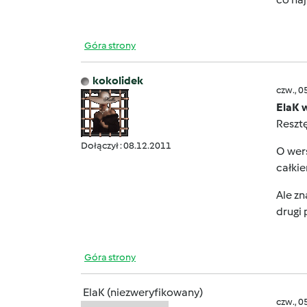
Góra strony
kokolidek
czw., 0
ElaK 
Resztę
Dołączył : 08.12.2011
O wers
całki
Ale zn
drugi 
Góra strony
ElaK (niezweryfikowany)
czw., 0