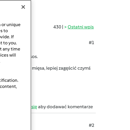
a or unique
430 |
Ostatni wpis
es to
ide. If
#1
t to you.
t any time
ces will
ka ryżowa na sos.
.
my dodawać do mięsa, lepiej zagęścić czymś
ification.
 content,
b
zarejestruj się
aby dodawać komentarze
#2