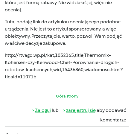
która jest formą zabawy. Nie widziałaś jej, więc nie
oceniaj.
Tutaj podaję link do artykułou oceniającego podobne
urządzenia. Nie jest to artykuł sponsorowany, a więc
obiektywny. Przeczytajcie, warto, pozwoli Wam podjąć
właściwe decyzje zakupowe.
http://rtvagd.wp.pl/kat,1032165,title,Thermomix-
Kohersen-czy-Kenwood-Chef-Porownanie-drogich-
robotow-kuchennych,wid,15436860,wiadomosc.html?
ticaid=11071b
Góra strony
Zaloguj
lub
zarejestruj się
aby dodawać
komentarze