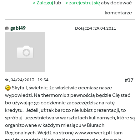
Zaloguj
lub
zarejestruj się
aby dodawać
komentarze
gabi49
Dołączył : 29.04.2011
śr., 04/24/2013 - 19:54
#17
Skyfall, świetnie, że właściwie oceniasz nasze
wypowiedzi. Na thermomix z pewnością będzie Cię stać
bo używając go codziennie zaoszczędzisz na ratę
kredytu. Jeżeli już tak bardzo nie lubisz prezentacji, to
spróbuj uczestnictwa w warsztatach kulinarnych, które są
organizowane w każdym miesiącu w Biurach
Regionalnych. Wejdź na stronę
www.vorwerk.pl
i tam