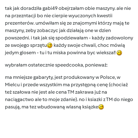
tak jak doradziła gabi49 obejrzałam obie maszyny. ale nie
na przezntacji bo nie cierpie wyuczonych kwestii
prezenterów. umówiłam się ze znajomymi którzy mają te
maszyny, zeby zobaczyc jak działają one w dzien
powszedni. i tak jak się spodziewałam - każdy zadowolony
ze swojego sprzętu
każdy swoje chwali, choc mówią
jedym glosem - tu i tu miska powinna byc wieksza!!
wybrałam ostatecznie speedcooka, ponieważ:
ma mniejsze gabaryty, jest produkowany w Polsce, w
Mielcu i przede wszystkim ma przystępną cenę (chociaż
też szałowa nie jest ale cena TM zakrawa już na
naciągactwo ale to moje zdanie). no i ksiazki z TM do niego
pasują, ma tez wbudowaną wlasną ksiązke