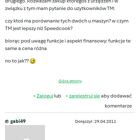
drugiego. Rozważam zakup któregoś z urządzen i w
związku z tym mam pytanie do uzytkowników TM:
czy ktoś ma porównanie tych dwóch u maszyn? w czym
TM jest lepszy niż Speedcook?
biorąc pod uwagę funkcje i aspekt finansowy: funkcje te
same a cena różna
no to jak??
Góra strony
Zaloguj
lub
zarejestruj się
aby dodawać
komentarze
gabi49
Dołączył : 29.04.2011