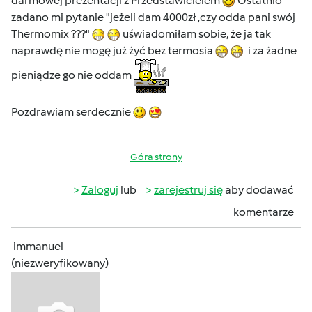
darmowej prezentacji z Przedstawicielem
Ostatnio
zadano mi pytanie "jeżeli dam 4000zł ,czy odda pani swój
Thermomix ???"
uświadomiłam sobie, że ja tak
naprawdę nie mogę już żyć bez termosia
i za żadne
pieniądze go nie oddam
Pozdrawiam serdecznie
Góra strony
Zaloguj
lub
zarejestruj się
aby dodawać
komentarze
immanuel
(niezweryfikowany)