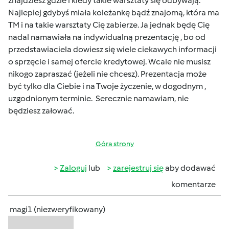
znajdziesz gdzie i kiedy takie warsztaty się odbywają.
Najlepiej gdybyś miała koleżankę bądź znajomą, która ma
TM i na takie warsztaty Cię zabierze. Ja jednak będę Cię
nadal namawiała na indywidualną prezentację , bo od
przedstawiaciela dowiesz się wiele ciekawych informacji
o sprzęcie i samej ofercie kredytowej. Wcale nie musisz
nikogo zapraszać (jeżeli nie chcesz). Prezentacja może
być tylko dla Ciebie i na Twoje życzenie, w dogodnym ,
uzgodnionym terminie. Serecznie namawiam, nie
będziesz załować.
Góra strony
Zaloguj
lub
zarejestruj się
aby dodawać
komentarze
magi1 (niezweryfikowany)