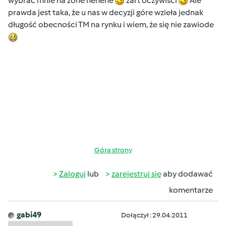
wybrać mnie na żone hehehe
żart oczywiści
Ale
prawda jest taka, że u nas w decyzji góre wzieła jednak
długość obecności TM na rynku i wiem, że się nie zawiode
Góra strony
Zaloguj
lub
zarejestruj się
aby dodawać
komentarze
gabi49
Dołączył : 29.04.2011