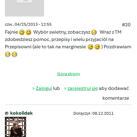
czw., 04/25/2013 - 12:55
#20
Fajnie
Wybòr swietny, zobaczysz
Wraz z TM
zdobedziesz pomoc, przepisy i wielu przyjaciòl na
Przepisowni (ale to tak na marginesie
) Pozdrawiam
Góra strony
Zaloguj
lub
zarejestruj się
aby dodawać
komentarze
kokolidek
Dołączył : 08.12.2011