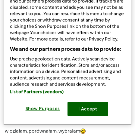
inne. Wyglądem tylko przypomina poprzedni model
and our partners process data to provide. If trackers are
disabled, some content and ads you see may not be as
TM21. To tyle sprostowania.
relevant to you. You can resurface this menu to change
your choices or withdraw consent at any time by
clicking the Show Purposes link on the bottom of the
Góra strony
webpage .Your choices will have effect within our
Website. For more details, refer to our Privacy Policy.
Zaloguj
lub
zarejestruj się
aby dodawać
We and our partners process data to provide:
komentarze
Use precise geolocation data. Actively scan device
characteristics for identification. Store and/or access
Anonim
information on a device. Personalised advertising and
(niezweryfikowany)
content, advertising and content measurement,
audience research and services development.
List of Partners (vendors)
Show Purposes
I Accept
śr., 04/17/2013 - 18:07
#4
widziałam, porównałam, wybrałam