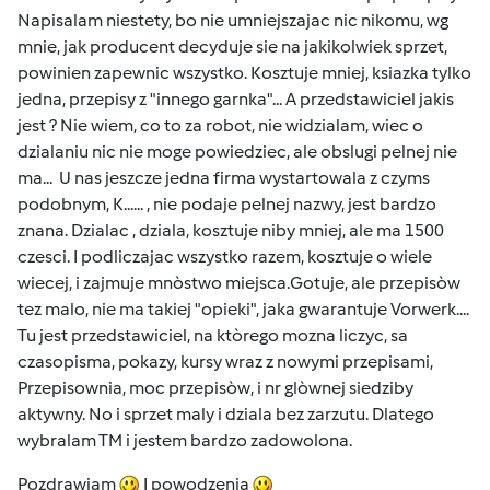
Napisalam niestety, bo nie umniejszajac nic nikomu, wg
mnie, jak producent decyduje sie na jakikolwiek sprzet,
powinien zapewnic wszystko. Kosztuje mniej, ksiazka tylko
jedna, przepisy z "innego garnka"... A przedstawiciel jakis
jest ? Nie wiem, co to za robot, nie widzialam, wiec o
dzialaniu nic nie moge powiedziec, ale obslugi pelnej nie
ma... U nas jeszcze jedna firma wystartowala z czyms
podobnym, K...... , nie podaje pelnej nazwy, jest bardzo
znana. Dzialac , dziala, kosztuje niby mniej, ale ma 1500
czesci. I podliczajac wszystko razem, kosztuje o wiele
wiecej, i zajmuje mnòstwo miejsca.Gotuje, ale przepisòw
tez malo, nie ma takiej "opieki", jaka gwarantuje Vorwerk....
Tu jest przedstawiciel, na ktòrego mozna liczyc, sa
czasopisma, pokazy, kursy wraz z nowymi przepisami,
Przepisownia, moc przepisòw, i nr glòwnej siedziby
aktywny. No i sprzet maly i dziala bez zarzutu. Dlatego
wybralam TM i jestem bardzo zadowolona.
Pozdrawiam
I powodzenia