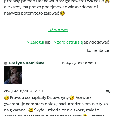
przepisy, pomoc i fachowa obsługa zawsze i wszędzie
ale każdy ma prawo podejmowac własne decyzje i
najwyżej potem tego żałować
Góra strony
Zaloguj
lub
zarejestruj się
aby dodawać
komentarze
Grażyna Kamińska
Dołączył : 07.10.2011
czw., 04/18/2013 - 21:51
#8
Prawda co napisały Dziewczyny
Vorwerk
gwarantuje nam stałą opiekę nad urządzeniem, nie tylko
na gwarancji
Skyfall szkoda, że nie skorzystałaś z