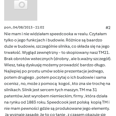
pon., 04/08/2013 - 21:02
#2
Nie mam i nie widziałam speedcooka w realu. Czytałam
tylko o jego funkcjach i budowie. Różnice są baardzo
duże w budowie, szczególnie silnika, co składa się na jego
trwałość. Wygląd zewnętrzny - to skopiowany nasz TM21.
Brak obrotów wstecznych (drobny , ale b.ważny szczegół).
Wiesz, taką dyskusję możemy prowadzić bardzo długo.
Najlepiej po prostu umów sobie prezentacje jednego,
potem drugiego , potem poczytaj o ich budowie i sama
ocenisz , no, może z pomocą kogoś , kto zna sie trochę na
silnikach. Silnik jest sercem tych maszyn. TM ma 31
patentów.Jest wyrobem niemieckim, firmy , która działa
na rynku od 1883 roku. Speedcook jest polską kopią TM i
nie mam pewności gdzie są produkowane jego elementy.
Ja wyznaję zasadę, że to co tanie , z czasem okazuje się