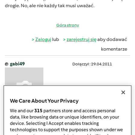
drogie. No, ale nie każdy tak musi uważać.
Góra strony
Zaloguj
lub
zarejestruj się
aby dodawać
komentarze
gabi49
Dołączył : 29.04.2011
We Care About Your Privacy
We and our
315
partners store and access personal
sob., 04/13/2013 - 16:35
#3
data, like browsing data or unique identifiers, on your
Może źle się wyraziłam, że speedcook to kopia TM. On
device. Selecting I Accept enables tracking
jest wzorowany na thermomixie, ale mechanizmy ma
technologies to support the purposes shown under we