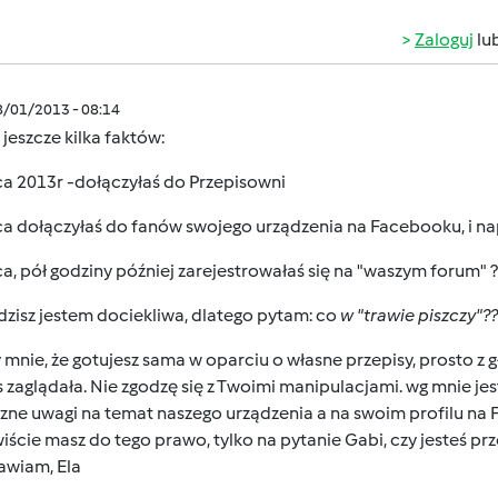
Zaloguj
lu
8/01/2013 - 08:14
, jeszcze kilka faktów:
ca 2013r -dołączyłaś do Przepisowni
ca dołączyłaś do fanów swojego urządzenia na Facebooku, i na
ca, pół godziny później zarejestrowałaś się na "waszym forum" ?
dzisz jestem dociekliwa, dlatego pytam: co
w "trawie piszczy"??
 mnie, że gotujesz sama w oparciu o własne przepisy, prosto z
 zaglądała. Nie zgodzę się z Twoimi manipulacjami. wg mnie je
czne uwagi na temat naszego urządzenia a na swoim profilu n
ście masz do tego prawo, tylko na pytanie Gabi, czy jesteś prz
awiam, Ela