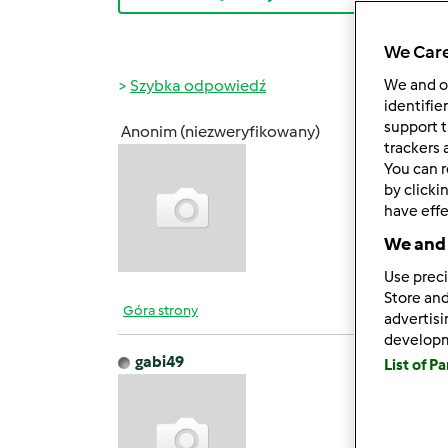
We Care
Szybka odpowiedź
We and 
identifie
support t
Anonim (niezweryfikowany)
czw., 0
trackers 
You can r
Dobrze
by clicki
popraw
have effe
We and 
Use preci
Store and
Góra strony
advertis
develop
gabi49
List of P
czw., 0
Dzięki