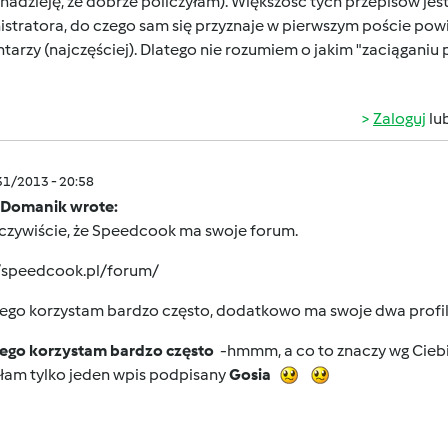
adzieję, że dobrze policzyłam). Większość tych przepisów jes
istratora, do czego sam się przyznaje w pierwszym poście pow
arzy (najczęściej). Dlatego nie rozumiem o jakim "zaciąganiu 
Zaloguj
lu
/31/2013 - 20:58
 Domanik wrote:
oczywiście, że Speedcook ma swoje forum.
//speedcook.pl/forum/
iego korzystam bardzo często, dodatkowo ma swoje dwa profile
niego korzystam bardzo często
-hmmm, a co to znaczy wg Ciebi
złam tylko jeden wpis podpisany
Gosia