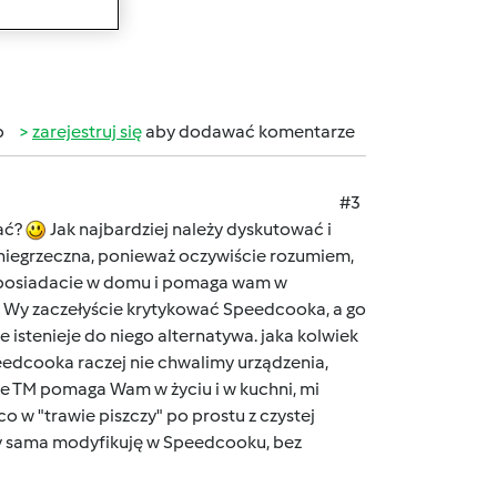
b
zarejestruj się
aby dodawać komentarze
#3
bać?
Jak najbardziej należy dyskutować i
niegrzeczna, ponieważ oczywiście rozumiem,
ie posiadacie w domu i pomaga wam w
to Wy zaczełyście krytykować Speedcooka, a go
e istenieje do niego alternatywa. jaka kolwiek
eedcooka raczej nie chwalimy urządzenia,
 że TM pomaga Wam w życiu i w kuchni, mi
 w "trawie piszczy" po prostu z czystej
y sama modyfikuję w Speedcooku, bez