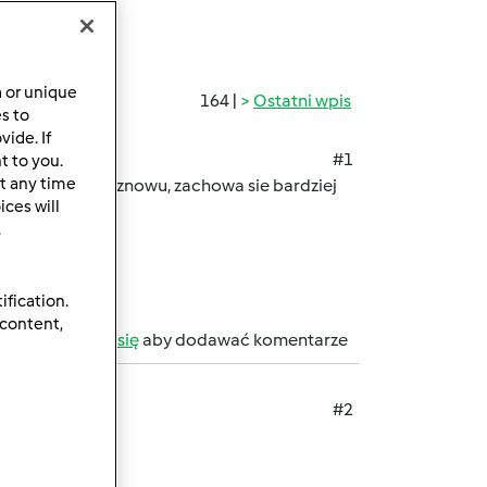
a or unique
164 |
Ostatni wpis
es to
ide. If
#1
t to you.
t any time
sli juz tu zajrzy znowu, zachowa sie bardziej
ces will
.
ification.
 content,
b
zarejestruj się
aby dodawać komentarze
#2