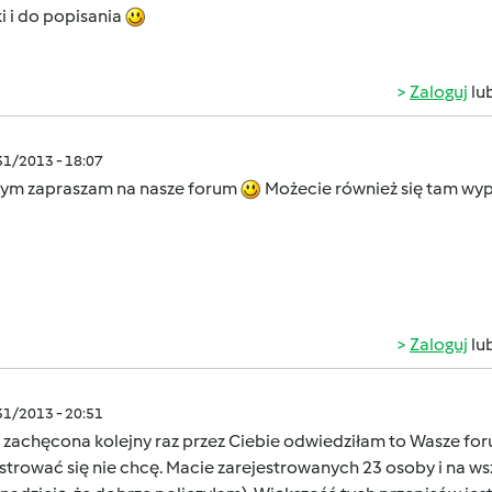
i i do popisania
Zaloguj
lu
/31/2013 - 18:07
tym zapraszam na nasze forum
Możecie również się tam wyp
Zaloguj
lu
/31/2013 - 20:51
, zachęcona kolejny raz przez Ciebie odwiedziłam to Wasze fo
strować się nie chcę. Macie zarejestrowanych 23 osoby i na w