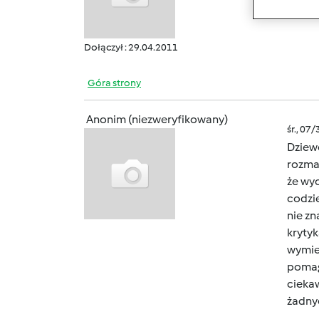
Dołączył : 29.04.2011
Góra strony
Anonim (niezweryfikowany)
śr., 07
Dziew
rozma
że wy
codzie
nie zn
kryty
wymie
pomaga
cieka
żadny