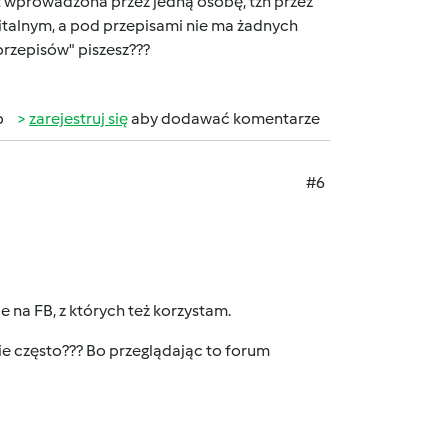
t wprowadzona przez jedną osobę, tzn przez
italnym, a pod przepisami nie ma żadnych
przepisów" piszesz???
b
zarejestruj się
aby dodawać komentarze
#6
 na FB, z których też korzystam.
e często??? Bo przeglądając to forum