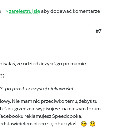
b
zarejestruj się
aby dodawać komentarze
#7
pisałaś, że odziedziczyłaś go po mamie
??
? po prostu z czystej ciekawości...
 głowy. Nie mam nic przeciwko temu, żebyś tu
steś niegrzeczna: wypisujesz na naszym forum
a Facebooku reklamujesz Speedcooka.
edstawicielem nieco się oburzyłaś...