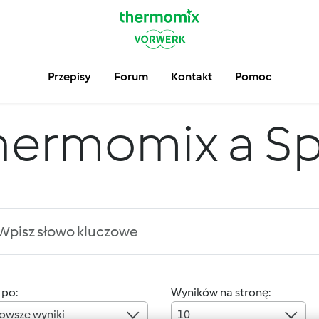
Przepisy
Forum
Kontakt
Pomoc
hermomix a S
 po:
Wyników na stronę:
owsze wyniki
10