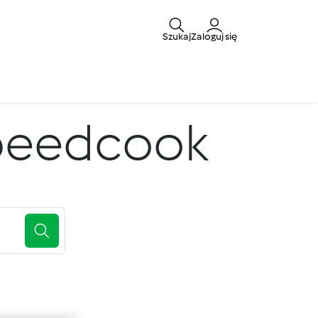
Szukaj
Zaloguj się
peedcook