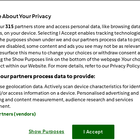
 About Your Privacy
our
315
partners store and access personal data, like browsing dat
rs, on your device. Selecting I Accept enables tracking technologi
he purposes shown under we and our partners process data to prov
7/18/2013 - 08:43
are disabled, some content and ads you see may not be as relevan
esurface this menu to change your choices or withdraw consent a
 Mixi, ze i Ty sie odezwalas, dzieki
Mam nadzieje, ze Gosia, je
ng the Show Purposes link on the bottom of the webpage .Your choi
nie, bardziej kulturalnie
ct within our Website. For more details, refer to our Privacy Policy
our partners process data to provide:
se geolocation data. Actively scan device characteristics for ident
/or access information on a device. Personalised advertising and
Zaloguj
lu
ing and content measurement, audience research and services
ment.
artners (vendors)
7/18/2013 - 17:16
 Mixi, że nas popierasz.
Show Purposes
I Accept