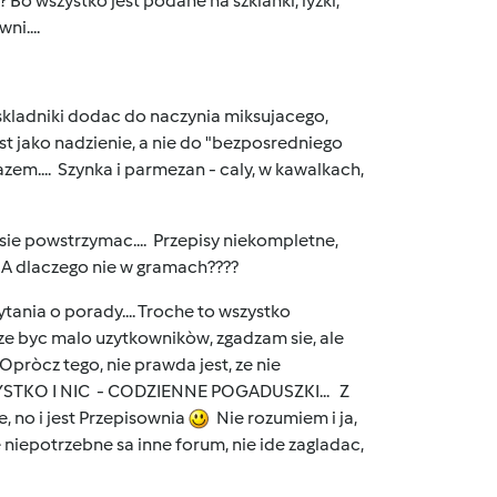
 Bo wszystko jest podane na szklanki, lyzki,
ni....
e skladniki dodac do naczynia miksujacego,
est jako nadzienie, a nie do "bezposredniego
azem.... Szynka i parmezan - caly, w kawalkach,
 sie powstrzymac.... Przepisy niekompletne,
? A dlaczego nie w gramach????
ytania o porady.... Troche to wszystko
oze byc malo uzytkownikòw, zgadzam sie, ale
Opròcz tego, nie prawda jest, ze nie
SZYSTKO I NIC - CODZIENNE POGADUSZKI... Z
, no i jest Przepisownia
Nie rozumiem i ja,
ie niepotrzebne sa inne forum, nie ide zagladac,