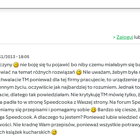
Zaloguj
lu
/31/2013 - 18:05
czyny
nie boję się tu pojawić bo niby czemu miałabym się 
wiać na temat różnych rozwiązań
NIe uważam, żebym była 
chwalacie TM ponieważ dla tej firmy pracujecie, to urządzen
nnym życiu. oczywiście jak najbardziej to rozumiem. Jednak 
acie, dlatego tak powiedziałam. Nie krytykuję TM mówię tylko, ż
ka padła to w stronę Speedcooka z Waszej strony. Na forum Sp
niamy się przepisami i pomagamy sobie
Bardzo się ciesze,
 Speedcook. A dlaczego tu jestem? Ponieważ lubie wiedzieć co
wości. Nie kradnę Wam przepisów, ponieważ wszystkie potraw
ch książek kucharskich