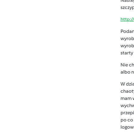
Nastep
szczyp
http:
Podane
wyrobi
wyrobi
starty
Nie ch
albo n
W dzia
chaoty
mam wr
wychw
przepi
po co 
logowa