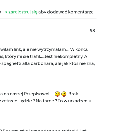
b
zarejestruj się
aby dodawać komentarze
#8
wilam link, ale nie wytrzymalam... W koncu
, ktòry mi sie trafil.... Jest niekompletny. A
paghetti alla carbonara, ale jak ktos nie zna,
a na naszej Przepisowni.....
Brak
 zetrzec... gdzie ? Na tarce ? To w urzadzeniu