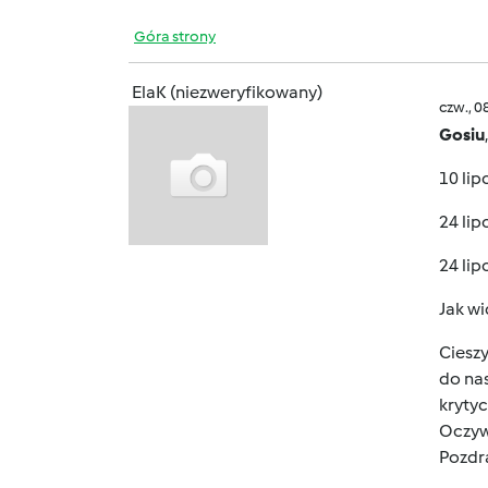
Góra strony
ElaK (niezweryfikowany)
czw., 0
Gosiu
10 lip
24 lip
24 lip
Jak wi
Cieszy
do nas
kryty
Oczywi
Pozdr