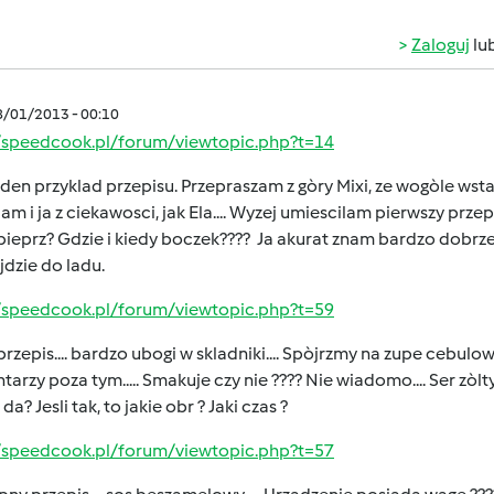
Zaloguj
lu
8/01/2013 - 00:10
//speedcook.pl/forum/viewtopic.php?t=14
den przyklad przepisu. Przepraszam z gòry Mixi, ze wogòle wsta
lam i ja z ciekawosci, jak Ela.... Wyzej umiescilam pierwszy przepis
pieprz? Gdzie i kiedy boczek???? Ja akurat znam bardzo dobrze s
jdzie do ladu.
//speedcook.pl/forum/viewtopic.php?t=59
przepis.... bardzo ubogi w skladniki.... Spòjrzmy na zupe cebulow
arzy poza tym..... Smakuje czy nie ???? Nie wiadomo.... Ser zòlty
 da? Jesli tak, to jakie obr ? Jaki czas ?
//speedcook.pl/forum/viewtopic.php?t=57