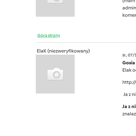
(mam n
admin
koment
Góra strony
ElaK (niezweryfikowany)
śr., 07
Gosia
Elak 
http:
Ja z n
Ja z 
znala