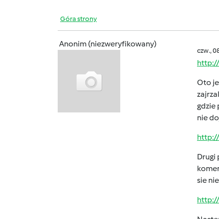
Góra strony
Anonim (niezweryfikowany)
czw., 0
http:
Oto je
zajrza
gdzie 
nie do
http:
Drugi 
koment
sie nie
http: