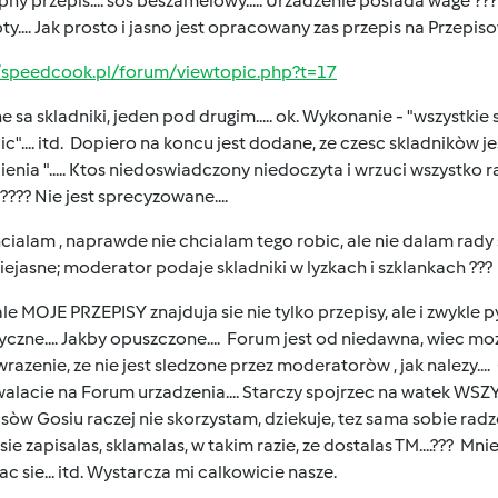
ny przepis.... sos beszamelowy..... Urzadzenie posiada wage ????
ty.... Jak prosto i jasno jest opracowany zas przepis na Przepisow
//speedcook.pl/forum/viewtopic.php?t=17
 sa skladniki, jeden pod drugim..... ok. Wykonanie - "wszystki
c".... itd. Dopiero na koncu jest dodane, ze czesc skladnikòw j
enia "..... Ktos niedoswiadczony niedoczyta i wrzuci wszystko r
 ???? Nie jest sprecyzowane....
cialam , naprawde nie chcialam tego robic, ale nie dalam rady
iejasne; moderator podaje skladniki w lyzkach i szklankach ??
le MOJE PRZEPISY znajduja sie nie tylko przepisy, ale i zwykle p
czne.... Jakby opuszczone.... Forum jest od niedawna, wiec m
azenie, ze nie jest sledzone przez moderatoròw , jak nalezy.... 
alacie na Forum urzadzenia.... Starczy spojrzec na watek W
sòw Gosiu raczej nie skorzystam, dziekuje, tez sama sobie radze
sie zapisalas, sklamalas, w takim razie, ze dostalas TM....??? Mn
c sie... itd. Wystarcza mi calkowicie nasze.