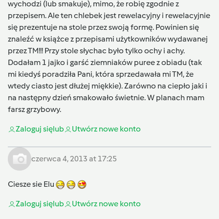
wychodzi (lub smakuje), mimo, że robię zgodnie z
przepisem. Ale ten chlebek jest rewelacyjny i rewelacyjnie
się prezentuje na stole przez swoją formę. Powinien się
znaleźć w książce z przepisami użytkowników wydawanej
przez TM!!! Przy stole słychac było tylko ochy i achy.
Dodałam 1 jajko i garść ziemniaków puree z obiadu (tak
mi kiedyś poradziła Pani, która sprzedawała mi TM, że
wtedy ciasto jest dłużej miękkie). Zarówno na ciepło jaki i
na następny dzień smakowało świetnie. W planach mam
farsz grzybowy.
Zaloguj się
lub
Utwórz nowe konto
czerwca 4, 2013 at 17:25
Ciesze sie Elu
Zaloguj się
lub
Utwórz nowe konto