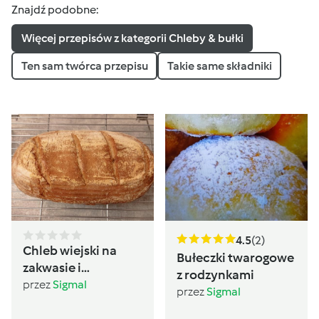
Znajdź podobne:
Więcej przepisów z kategorii Chleby & bułki
Ten sam twórca przepisu
Takie same składniki
4.5
(2)
Chleb wiejski na
Bułeczki twarogowe
zakwasie i
z rodzynkami
drożdżach
przez
Sigmal
przez
Sigmal