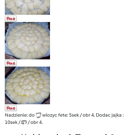
Nadzienie: do
wlozyc fete: 5sek / obr 4. Dodac jajka :
10sek /
/ obr 4.