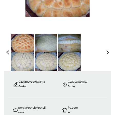
Czas przygotowania
Czas całkowity
0min
0min
porcja/porcje/porcji
Poziom
--
--
--