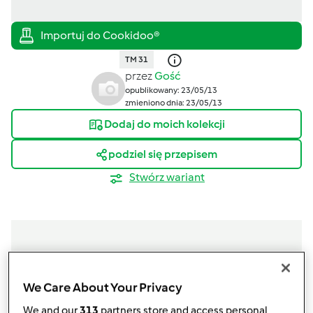
TM 31
przez
Gość
opublikowany: 23/05/13
zmieniono dnia: 23/05/13
Dodaj do moich kolekcji
podziel się przepisem
Stwórz wariant
Składniki
We Care About Your Privacy
Ciasto
We and our
313
partners store and access personal