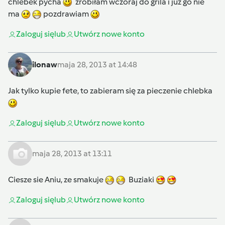
chlebek pycha
zrobiłam wczoraj do grila i już go nie
ma
pozdrawiam
Zaloguj się
lub
Utwórz nowe konto
ilonaw
maja 28, 2013 at 14:48
Jak tylko kupie fete, to zabieram się za pieczenie chlebka
Zaloguj się
lub
Utwórz nowe konto
maja 28, 2013 at 13:11
Ciesze sie Aniu, ze smakuje
Buziaki
Zaloguj się
lub
Utwórz nowe konto