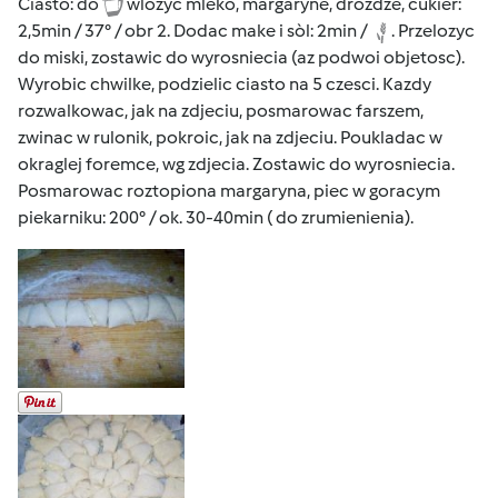
Ciasto: do
wlozyc mleko, margaryne, drozdze, cukier:
2,5min / 37° / obr 2. Dodac make i sòl: 2min /
. Przelozyc
do miski, zostawic do wyrosniecia (az podwoi objetosc).
Wyrobic chwilke, podzielic ciasto na 5 czesci. Kazdy
rozwalkowac, jak na zdjeciu, posmarowac farszem,
zwinac w rulonik, pokroic, jak na zdjeciu. Poukladac w
okraglej foremce, wg zdjecia. Zostawic do wyrosniecia.
Posmarowac roztopiona margaryna, piec w goracym
piekarniku: 200° / ok. 30-40min ( do zrumienienia).