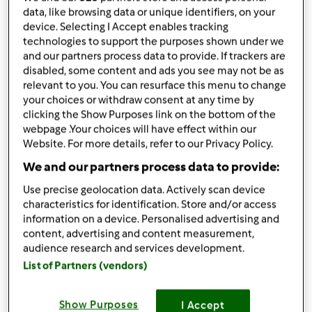
data, like browsing data or unique identifiers, on your
400
gramów
mąki
device. Selecting I Accept enables tracking
20
gramów
drożdży świeżych
technologies to support the purposes shown under we
5
gramów
cukru ( 1 lyzeczka)
and our partners process data to provide. If trackers are
1/2
lyzeczki soli
disabled, some content and ads you see may not be as
100
gramów
miekkiego masla lub margaryny
relevant to you. You can resurface this menu to change
250
gramów
mleka
your choices or withdraw consent at any time by
clicking the Show Purposes link on the bottom of the
Nadzienie
webpage .Your choices will have effect within our
300
gramów
sera feta
Website. For more details, refer to our Privacy Policy.
2
jaja kurze
We and our partners process data to provide:
100
gramów
miekkiego masla lub margaryny (
Use precise geolocation data. Actively scan device
stopionego ) do posmarowania
characteristics for identification. Store and/or access
Lista zakupów
information on a device. Personalised advertising and
content, advertising and content measurement,
audience research and services development.
List of Partners (vendors)
Show Purposes
I Accept