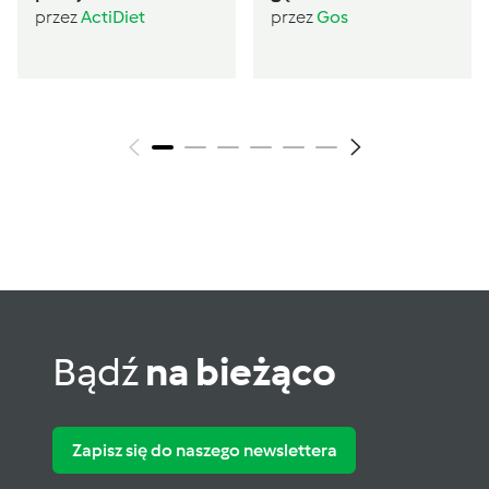
(post Dąbrowskiej)
przez
ActiDiet
przez
Gos
Bądź
na bieżąco
Zapisz się do naszego newslettera