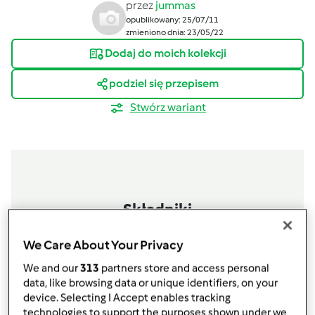
przez
jummas
opublikowany: 25/07/11
zmieniono dnia: 23/05/22
Dodaj do moich kolekcji
podziel się przepisem
Stwórz wariant
Składniki
100
g
marchewki,
obranej,pokrojonej na części
We Care About Your Privacy
70
g
Pora,
pokrojonego w talarki
150
g
pieczarek,
pokrojonych w plasterki
We and our
313
partners store and access personal
200
g
piersi z kurczaka,
pokrojonej w kostkę
data, like browsing data or unique identifiers, on your
device. Selecting I Accept enables tracking
1,5 L wody
technologies to support the purposes shown under we