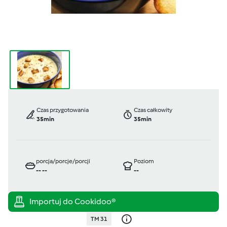
Czas przygotowania
Czas całkowity
35min
35min
porcja/porcje/porcji
Poziom
--
--
--
TM 31