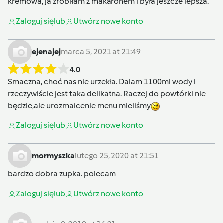
kremowa, ja zrobiłam z makaronem i była jeszcze lepsza.
Zaloguj się
lub
Utwórz nowe konto
ejenajej
marca 5, 2021 at 21:49
4.0
Smaczna, choć nas nie urzekła. Dalam 1100ml wody i
rzeczywiście jest taka delikatna. Raczej do powtórki nie
będzie,ale urozmaicenie menu mieliśmy
Zaloguj się
lub
Utwórz nowe konto
mormyszka
lutego 25, 2020 at 21:51
bardzo dobra zupka. polecam
Zaloguj się
lub
Utwórz nowe konto