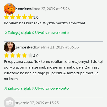
henrietta
lipca 23, 2019 at 05:26
5.0
Robiłam bez kurczaka. Wyszła bardzo smaczna!
Zaloguj się
lub
Utwórz nowe konto
zamorskad
kwietnia 11, 2019 at 06:55
4.0
Przepyszna zupa. Rok temu robiłam dla znajomych i do tej
pory wspominają że najbardziej im smakowała. Zamiast
kurczaka na koniec daje pulpeciki. A samą zupe miksuje
na krem
Zaloguj się
lub
Utwórz nowe konto
stycznia 13, 2019 at 13:23