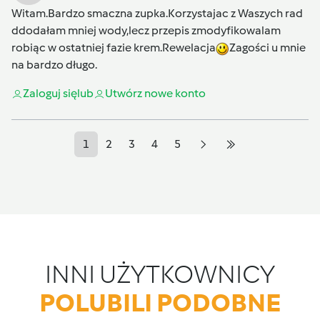
Witam.Bardzo smaczna zupka.Korzystajac z Waszych rad
ddodałam mniej wody,lecz przepis zmodyfikowalam
robiąc w ostatniej fazie krem.Rewelacja
Zagości u mnie
na bardzo długo.
Zaloguj się
lub
Utwórz nowe konto
1
2
3
4
5
INNI UŻYTKOWNICY
POLUBILI PODOBNE