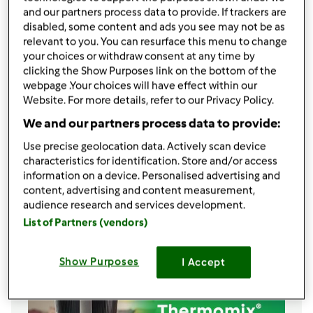
300
g
sera topionego,
(ja preferuje z ziołami)
and our partners process data to provide. If trackers are
1 łyżeczka przyprawy uniwersalnej
disabled, some content and ads you see may not be as
2
łyżeczki
koncentratu bulionu
relevant to you. You can resurface this menu to change
drobiowego zrobionego w TM
your choices or withdraw consent at any time by
lub 2
kostki bulionowe
clicking the Show Purposes link on the bottom of the
szczypta soli
webpage .Your choices will have effect within our
Website. For more details, refer to our Privacy Policy.
szczypta pieprzu
posiekana świeża pietruszka do dekoracji
We and our partners process data to provide:
groszek ptysiowy lub grzanki do dekoracji
Use precise geolocation data. Actively scan device
tarty ser do dekoracji
characteristics for identification. Store and/or access
information on a device. Personalised advertising and
content, advertising and content measurement,
audience research and services development.
Lista zakupów
List of Partners (vendors)
Show Purposes
I Accept