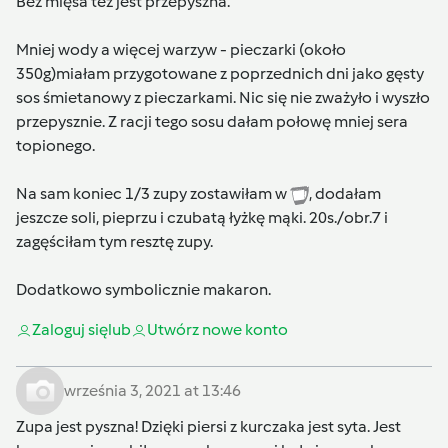
Bez mięsa też jest przepyszna.
Mniej wody a więcej warzyw - pieczarki (około
350g)miałam przygotowane z poprzednich dni jako gęsty
sos śmietanowy z pieczarkami. Nic się nie zważyło i wyszło
przepysznie. Z racji tego sosu dałam połowę mniej sera
topionego.
Na sam koniec 1/3 zupy zostawiłam w
, dodałam
jeszcze soli, pieprzu i czubatą łyżkę mąki. 20s./obr.7 i
zagęściłam tym resztę zupy.
Dodatkowo symbolicznie makaron.
Zaloguj się
lub
Utwórz nowe konto
września 3, 2021 at 13:46
Zupa jest pyszna! Dzięki piersi z kurczaka jest syta. Jest