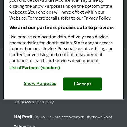
your choices or withdraw consent at any time by
Bądź
na bieżąco
clicking the Show Purposes link on the bottom of the
webpage .Your choices will have effect within our
Website. For more details, refer to our Privacy Policy.
We and our partners process data to provide:
Zapisz się do naszego newslettera
Use precise geolocation data. Actively scan device
characteristics for identification. Store and/or access
information on a device. Personalised advertising and
content, advertising and content measurement,
audience research and services development.
List of Partners (vendors)
Przepisy
Show Purposes
Wyszukaj przepisy
I Accept
Kategorie
Najnowsze przepisy
Mój Profil
(tylko Dla Zarejestrowanych Użytkowników)
Zaloguj się