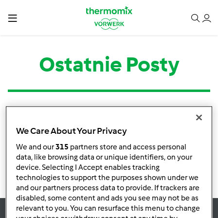
Ostatnie Posty
Kategoria
Tytuł
Autor
Odpowiedzi
Ostatni post
We Care About Your Privacy
Brak informacji o aktywnościach
We and our
315
partners store and access personal
data, like browsing data or unique identifiers, on your
device. Selecting I Accept enables tracking
technologies to support the purposes shown under we
and our partners process data to provide. If trackers are
disabled, some content and ads you see may not be as
relevant to you. You can resurface this menu to change