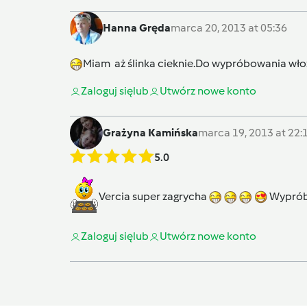
Hanna Gręda
marca 20, 2013 at 05:36
Miam aż ślinka cieknie.Do wypróbowania wł
Zaloguj się
lub
Utwórz nowe konto
Grażyna Kamińska
marca 19, 2013 at 22:
5.0
Vercia super zagrycha
Wyprób
Zaloguj się
lub
Utwórz nowe konto