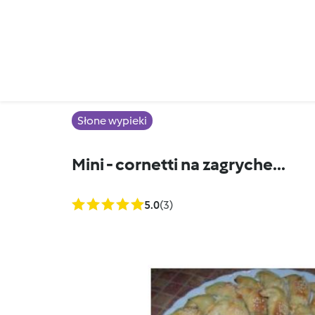
Słone wypieki
Mini - cornetti na zagryche...
5.0
(3)