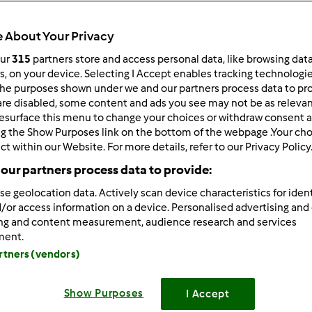
Czas całkowity
0min
 About Your Privacy
our
315
partners store and access personal data, like browsing dat
rs, on your device. Selecting I Accept enables tracking technologi
porcja/porcje/porcji
he purposes shown under we and our partners process data to prov
32
are disabled, some content and ads you see may not be as relevan
kawałek/kawałki/kawałk
esurface this menu to change your choices or withdraw consent a
ng the Show Purposes link on the bottom of the webpage .Your choi
ct within our Website. For more details, refer to our Privacy Policy
Poziom
our partners process data to provide:
--
se geolocation data. Actively scan device characteristics for ident
/or access information on a device. Personalised advertising and
ing and content measurement, audience research and services
ment.
artners (vendors)
Show Purposes
I Accept