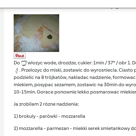
Przygoto
Do
wlozyc wode, drozdze, cukier: 1min / 37° / obr 1. D
. Przelozyc do miski, zostawic do wyrosniecia. Ciasto
podzielic na 8 tròjkatòw, nakladac nadzienie, formowac
mlekiem, posypac sezamem, zostawic na 30min do wyrosn
10-15min. Gorace ponownie lekko posmarowac mlekiem,
Ja zrobilam 2 ròzne nadzienia:
1) brokuly - paròwki - mozzarella
2) mozzarella - parmezan - miekki serek smietankowy 