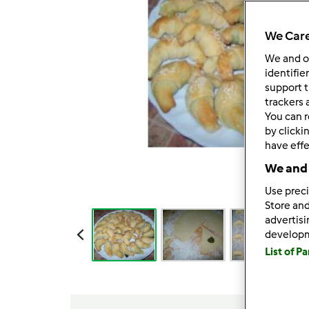
We Care
We and 
identifie
support t
trackers 
You can r
by clicki
have effe
We and 
Use preci
Store and
advertis
develop
List of P