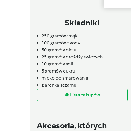
Składniki
250
gramów
mąki
100
gramów
wody
50
gramów
oleju
25
gramów
drożdży świeżych
10
gramów
soli
5
gramów
cukru
mleko do smarowania
ziarenka sezamu
Lista zakupów
Akcesoria, których