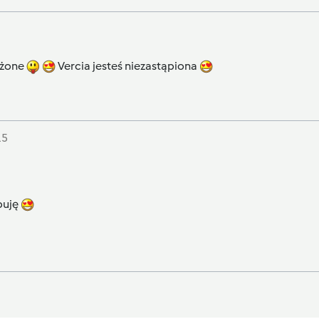
ożone
Vercia jesteś niezastąpiona
15
uję