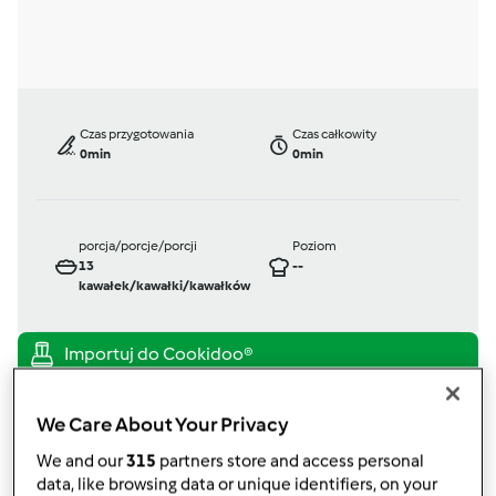
Czas przygotowania
Czas całkowity
0min
0min
porcja/porcje/porcji
Poziom
13
--
kawałek/kawałki/kawałków
TM 31
przez
Gość
We Care About Your Privacy
opublikowany: 16/12/12
We and our
315
partners store and access personal
Dodaj do moich kolekcji
data, like browsing data or unique identifiers, on your