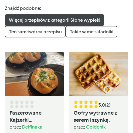
Znajdź podobne:
Więcej przepisów z kategorii Słone wypieki
Ten sam twórca przepisu
Takie same składniki
5.0
(2)
Faszerowane
Gofry wytrawne z
Kajzerki
serem i szynką.
PoliczonaSzama
przez
Delfinaka
przez
Goldenik