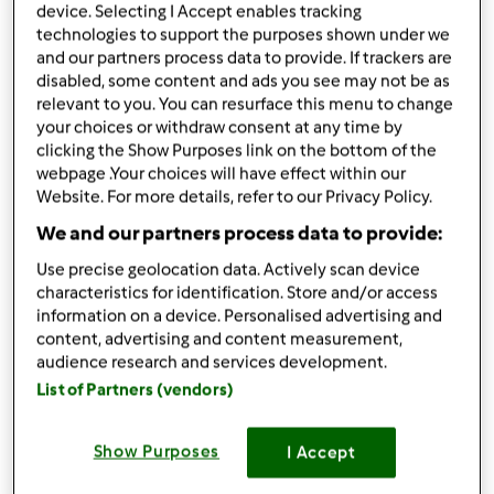
device. Selecting I Accept enables tracking
podziel się przepisem
technologies to support the purposes shown under we
and our partners process data to provide. If trackers are
Stwórz wariant
disabled, some content and ads you see may not be as
relevant to you. You can resurface this menu to change
your choices or withdraw consent at any time by
clicking the Show Purposes link on the bottom of the
webpage .Your choices will have effect within our
Website. For more details, refer to our Privacy Policy.
Składniki
We and our partners process data to provide:
250
gramów
wedzonego lososia
Use precise geolocation data. Actively scan device
180
gramów
oleju z oliwek
characteristics for identification. Store and/or access
information on a device. Personalised advertising and
4
jaja kurze
content, advertising and content measurement,
100
gramów
jogurtu naturalnego
audience research and services development.
300
gramów
mąki
List of Partners (vendors)
1/2
torebki
drożdży suchych ( 7,5 - 8g)
1
łyżeczek
Sody spożywczej
1
łyżeczek
cukru
Show Purposes
I Accept
kilka galazek koperku