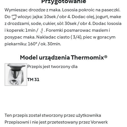
Przygotowanie
Wymieszac drozdze z maka. Lososia pokroic na paseczki.
Do
wlozyc jajka: 10sek / obr 4. Dodac olej, jogurt, make
z drozdzami, sode, cukier, sòl: 30sek / obr 4. Dodac lososia
i koperek: 1min /
. Foremki posmarowac maslem i
posypac maka. Nakladac ciasto ( 3/4), piec w goracym
piekarniku: 160° / ok. 30min.
Model urządzenia Thermomix®
Przepis jest tworzony dla
TM 31
Ten przepis został stworzony przez użytkownika
Przepisowni i nie jest przetestowany przez Vorwerk