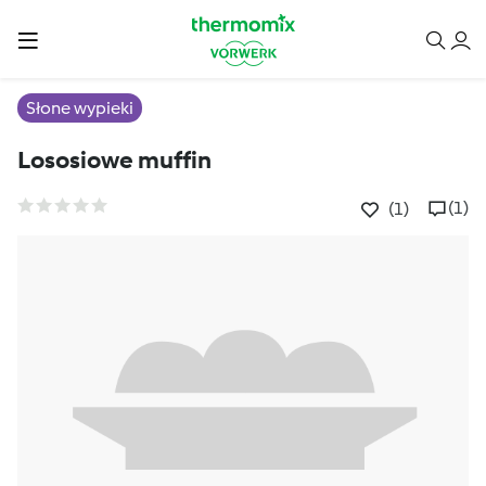
Słone wypieki
Lososiowe muffin
(1)
(1)