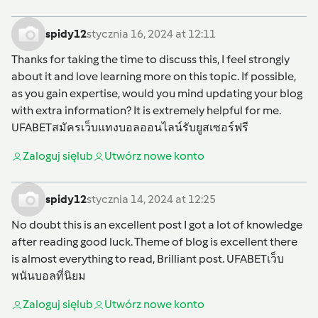
spidy12
stycznia 16, 2024 at 12:11
Thanks for taking the time to discuss this, I feel strongly
about it and love learning more on this topic. If possible,
as you gain expertise, would you mind updating your blog
with extra information? It is extremely helpful for me.
UFABETสมัครเว็บแทงบอลออนไลน์รับยูสเซอร์ฟรี
Zaloguj się
lub
Utwórz nowe konto
spidy12
stycznia 14, 2024 at 12:25
No doubt this is an excellent post I got a lot of knowledge
after reading good luck. Theme of blog is excellent there
is almost everything to read, Brilliant post.
UFABETเว็บ
พนันบอลที่นิยม
Zaloguj się
lub
Utwórz nowe konto