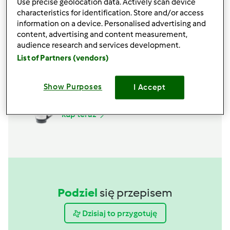
Use precise geolocation data. Actively scan device
Motylek
characteristics for identification. Store and/or access
kup teraz
information on a device. Personalised advertising and
content, advertising and content measurement,
audience research and services development.
Kopystka
List of Partners (vendors)
kup teraz
Show Purposes
I Accept
Naczynie miksujące kompletne
premium
kup teraz
Podziel
się przepisem
Dzisiaj to przygotuję