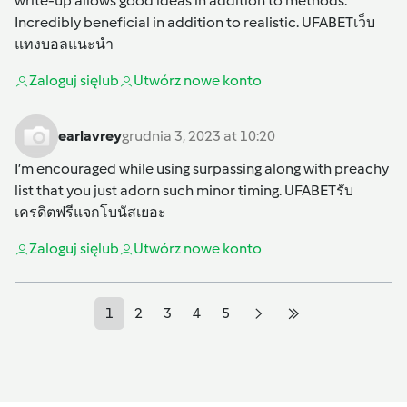
write-up allows good ideas in addition to methods.
Incredibly beneficial in addition to realistic.
UFABETเว็บ
แทงบอลแนะนำ
Zaloguj się
lub
Utwórz nowe konto
earlavrey
grudnia 3, 2023 at 10:20
I’m encouraged while using surpassing along with preachy
list that you just adorn such minor timing.
UFABETรับ
เครดิตฟรีแจกโบนัสเยอะ
Zaloguj się
lub
Utwórz nowe konto
1
2
3
4
5