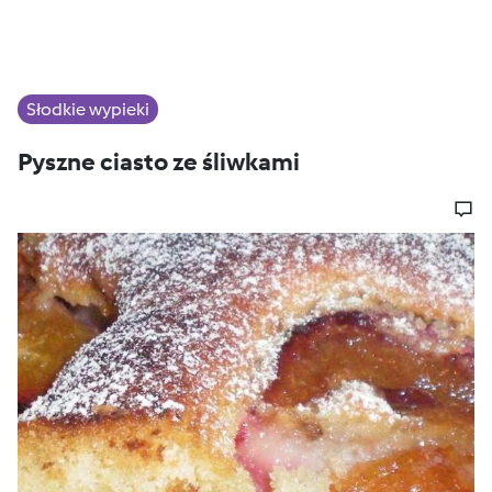
Słodkie wypieki
Pyszne ciasto ze śliwkami