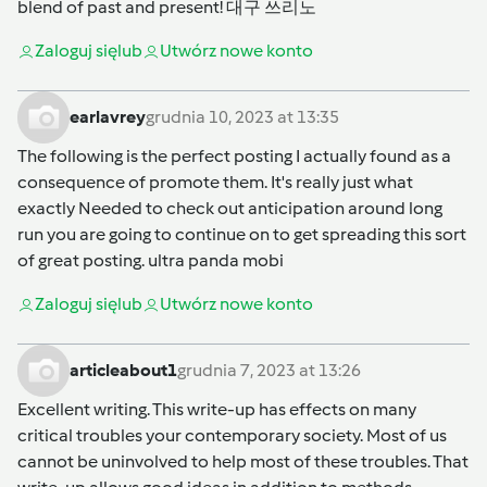
blend of past and present!
대구 쓰리노
Zaloguj się
lub
Utwórz nowe konto
earlavrey
grudnia 10, 2023 at 13:35
The following is the perfect posting I actually found as a
consequence of promote them. It's really just what
exactly Needed to check out anticipation around long
run you are going to continue on to get spreading this sort
of great posting.
ultra panda mobi
Zaloguj się
lub
Utwórz nowe konto
articleabout1
grudnia 7, 2023 at 13:26
Excellent writing. This write-up has effects on many
critical troubles your contemporary society. Most of us
cannot be uninvolved to help most of these troubles. That