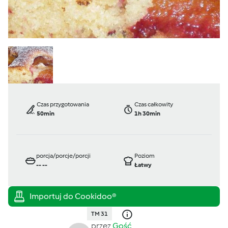
Czas przygotowania
Czas całkowity
50min
1h 30min
porcja/porcje/porcji
Poziom
--
--
Łatwy
TM 31
przez
Gość