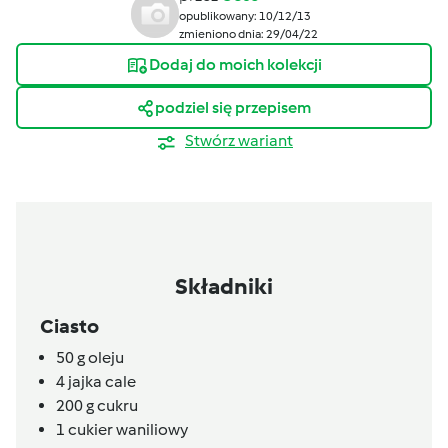
opublikowany: 10/12/13
zmieniono dnia: 29/04/22
Dodaj do moich kolekcji
podziel się przepisem
Stwórz wariant
Składniki
Ciasto
50
g
oleju
4
jajka cale
200
g
cukru
1
cukier waniliowy