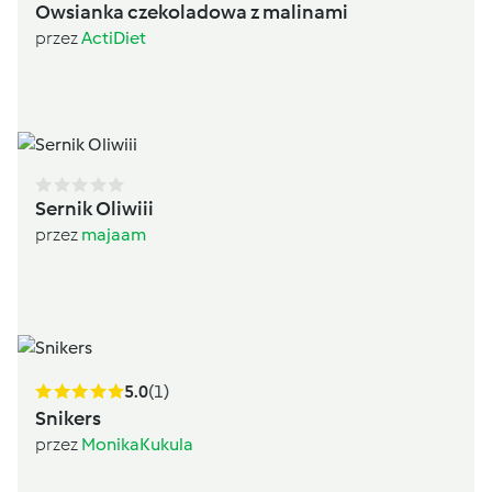
Owsianka czekoladowa z malinami
przez
ActiDiet
Sernik Oliwiii
przez
majaam
5.0
(1)
Snikers
przez
MonikaKukula