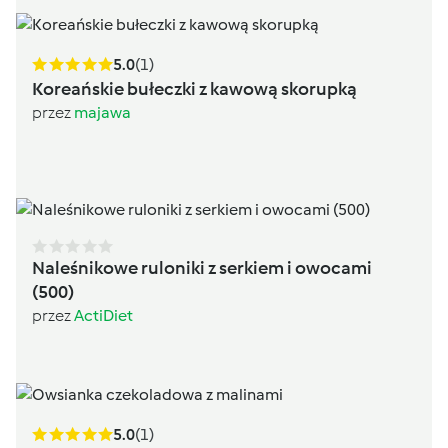
5.0
(1)
Koreańskie bułeczki z kawową skorupką
przez
majawa
Naleśnikowe ruloniki z serkiem i owocami
(500)
przez
ActiDiet
5.0
(1)