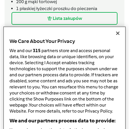
200
g
mąki tortowej
1
płaskiej łyżeczki
proszku do pieczenia
Lista zakupów
We Care About Your Privacy
We and our
315
partners store and access personal
data, like browsing data or unique identifiers, on your
device. Selecting I Accept enables tracking
technologies to support the purposes shown under we
and our partners process data to provide. If trackers are
disabled, some content and ads you see may not be as
relevant to you. You can resurface this menu to change
your choices or withdraw consent at any time by
clicking the Show Purposes link on the bottom of the
webpage .Your choices will have effect within our
Website. For more details, refer to our Privacy Policy.
We and our partners process data to provide:
Akcesoria, których potrzebujesz