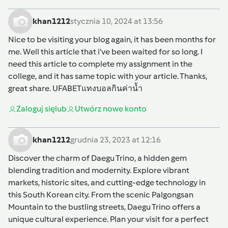
khan1212
stycznia 10, 2024 at 13:56
Nice to be visiting your blog again, it has been months for
me. Well this article that i’ve been waited for so long. I
need this article to complete my assignment in the
college, and it has same topic with your article. Thanks,
great share.
UFABETแทงบอลกินค่าน้ำ
Zaloguj się
lub
Utwórz nowe konto
khan1212
grudnia 23, 2023 at 12:16
Discover the charm of Daegu Trino, a hidden gem
blending tradition and modernity. Explore vibrant
markets, historic sites, and cutting-edge technology in
this South Korean city. From the scenic Palgongsan
Mountain to the bustling streets, Daegu Trino offers a
unique cultural experience. Plan your visit for a perfect