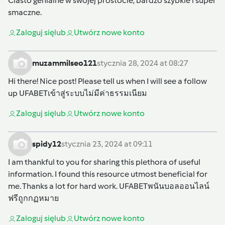
Ciasto genialne w swojej prostocie, bardzo szybkie i super
smaczne.
Zaloguj się
lub
Utwórz nowe konto
muzammilseo121
stycznia 28, 2024 at 08:27
Hi there! Nice post! Please tell us when I will see a follow
up
UFABETเข้าสู่ระบบไม่มีค่าธรรมเนียม
Zaloguj się
lub
Utwórz nowe konto
spidy12
stycznia 23, 2024 at 09:11
I am thankful to you for sharing this plethora of useful
information. I found this resource utmost beneficial for
me. Thanks a lot for hard work.
UFABETพนันบอลออนไลน์
ฟรีถูกกฏหมาย
Zaloguj się
lub
Utwórz nowe konto