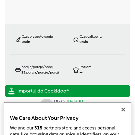
Czas przygotowania
Czas całkowity
0min
0min
porcja/porcje/porcji
Poziom
12
porcja/porcje/porcji
--
przez
majaam
opublikowany: 02/02/17
zmieniono dnia: 02/02/17
We Care About Your Privacy
Dodaj do moich kolekcji
We and our
315
partners store and access personal
podziel się przepisem
data, like browsing data or unique identifiers, on your