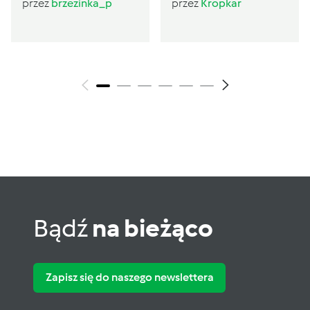
Sugarlady
przez
brzezinka_p
przez
Kropkar
Bądź
na bieżąco
Zapisz się do naszego newslettera