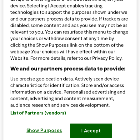
device. Selecting I Accept enables tracking
Stwórz wariant
technologies to support the purposes shown under we
and our partners process data to provide. If trackers are
disabled, some content and ads you see may not be as
relevant to you. You can resurface this menu to change
your choices or withdraw consent at any time by
clicking the Show Purposes link on the bottom of the
webpage .Your choices will have effect within our
Składniki
Website. For more details, refer to our Privacy Policy.
OMLETY
We and our partners process data to provide:
3
jajka
Use precise geolocation data. Actively scan device
0,5
szklanki cukru
characteristics for identification. Store and/or access
information on a device. Personalised advertising and
1/4
szklanki mąki pszennej
content, advertising and content measurement,
1/4
SZKLANKI MAKI ZIEMIACZANEJ
audience research and services development.
0,5
łyżeczki
proszku do pieczenia
List of Partners (vendors)
2
łyżki
oleju
1
łyżeczek
octu
Show Purposes
I Accept
Lista zakupów