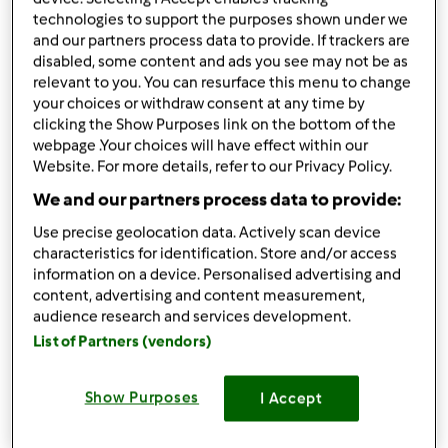
200
g
mąki tortowej
technologies to support the purposes shown under we
200
g
cukru
and our partners process data to provide. If trackers are
masa:
disabled, some content and ads you see may not be as
relevant to you. You can resurface this menu to change
500
g
śmietany kremowej 30%
your choices or withdraw consent at any time by
śmietanfix
clicking the Show Purposes link on the bottom of the
1
cukier waniliowy
webpage .Your choices will have effect within our
Website. For more details, refer to our Privacy Policy.
dodatki:
We and our partners process data to provide:
pestki z owocu granatu
płatki czekoladowe
Use precise geolocation data. Actively scan device
characteristics for identification. Store and/or access
Lista zakupów
information on a device. Personalised advertising and
content, advertising and content measurement,
audience research and services development.
List of Partners (vendors)
Show Purposes
I Accept