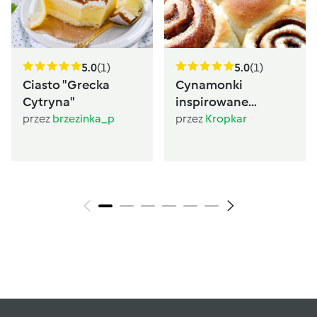
5.0
(1)
5.0
(1)
Ciasto "Grecka
Cynamonki
Cytryna"
inspirowane
Sugarlady
przez
brzezinka_p
przez
Kropkar