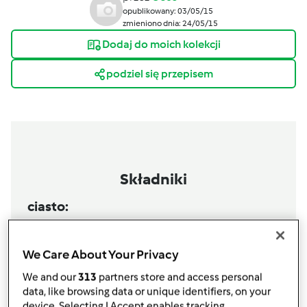
opublikowany: 03/05/15
zmieniono dnia: 24/05/15
Dodaj do moich kolekcji
podziel się przepisem
Składniki
ciasto:
200
g
mąki krupczatki
200
g
oleju
We Care About Your Privacy
3
jajka
10
g
proszku do pieczenia
We and our
313
partners store and access personal
data, like browsing data or unique identifiers, on your
450
g
mrożonego szpinaku
device. Selecting I Accept enables tracking