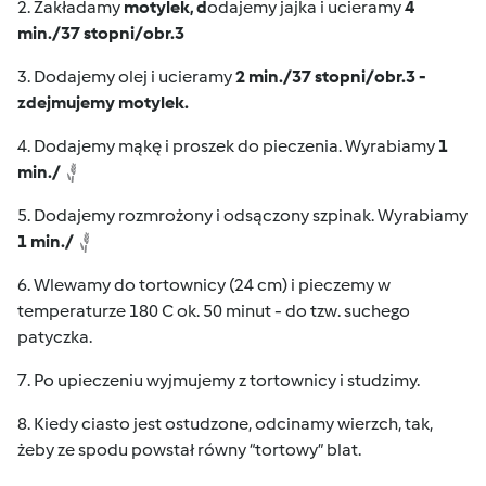
2. Zakładamy
motylek, d
odajemy jajka i ucieramy
4
min./37 stopni/obr.3
3. Dodajemy olej i ucieramy
2
min./37 stopni/obr.3 -
zdejmujemy motylek.
4. Dodajemy mąkę i proszek do pieczenia. Wyrabiamy
1
min./
5. Dodajemy rozmrożony i odsączony szpinak. Wyrabiamy
1 min./
6. Wlewamy do tortownicy (24 cm) i pieczemy w
temperaturze 180 C ok. 50 minut - do tzw. suchego
patyczka.
7. Po upieczeniu wyjmujemy z tortownicy i studzimy.
8. Kiedy ciasto jest ostudzone, odcinamy wierzch, tak,
żeby ze spodu powstał równy “tortowy” blat.