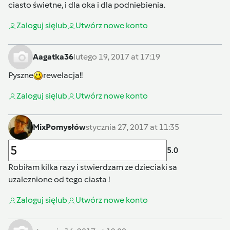
ciasto świetne, i dla oka i dla podniebienia.
Zaloguj się
lub
Utwórz nowe konto
Aagatka36
lutego 19, 2017 at 17:19
Pyszne
rewelacja!!
Zaloguj się
lub
Utwórz nowe konto
MixPomysłów
stycznia 27, 2017 at 11:35
5.0
Robiłam kilka razy i stwierdzam ze dzieciaki sa
uzaleznione od tego ciasta !
Zaloguj się
lub
Utwórz nowe konto