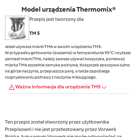
Model urządzenia Thermomix®
Przepis jest tworzony dla
TM 5
Jeżeli używasz miarki TM6 w swoim urządzeniu TM5:
W przypadku gotowania (duszenia) w temperaturze 95°C i wyższej
zamiast miarki TM6, należy zawsze używać koszyczka, ponieważ
miarka TM6 szczelnie zamyka pokrywę. Koszyczek spoczywa luźno
na górze naczynia, przepuszcza parę, a także zapobiega
rozpryskiwaniu potrawy z naczynia miksującego.
Ważna informacja dla urządzenia TM5
Ten przepis został stworzony przez użytkownika
Przepisowni i nie jest przetestowany przez Vorwerk
Polska, tym samym Vorwerk nie może odpowiadać za