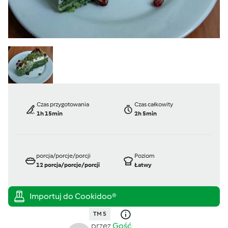
Czas przygotowania
Czas całkowity
1h 15min
2h 5min
porcja/porcje/porcji
Poziom
12
porcja/porcje/porcji
Łatwy
TM 5
przez
Gość