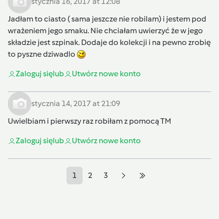
stycznia 16, 2017 at 12:08
Jadłam to ciasto ( sama jeszcze nie robilam) i jestem pod
wrażeniem jego smaku. Nie chciałam uwierzyć że w jego
składzie jest szpinak. Dodaje do kolekcji i na pewno zrobię
to pyszne dziwadlo
Zaloguj się
lub
Utwórz nowe konto
stycznia 14, 2017 at 21:09
Uwielbiam i pierwszy raz robiłam z pomocą TM
Zaloguj się
lub
Utwórz nowe konto
1
2
3