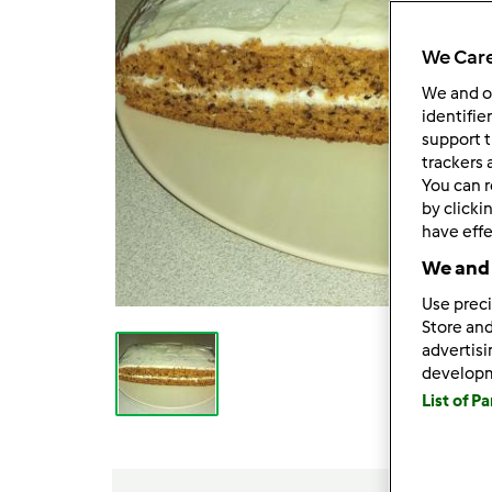
We Care
We and 
identifie
support t
trackers 
You can r
by clicki
have effe
We and 
Use preci
Store and
advertis
develop
List of P