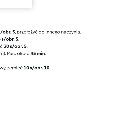
wanie
s/obr. 5
, przełożyć do innego naczynia.
 s/obr. 5
.
ać
30 s/obr. 5
.
m). Piec około
45 min
.
owy, zemleć
10 s/obr. 10
.