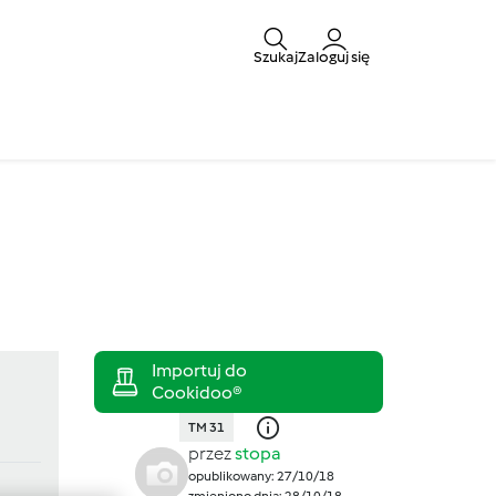
Szukaj
Zaloguj się
TM 31
przez
stopa
opublikowany: 27/10/18
zmieniono dnia: 28/10/18