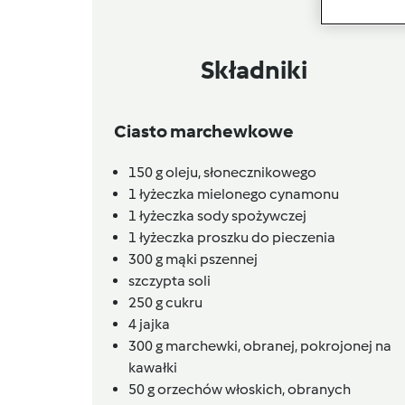
Składniki
Ciasto marchewkowe
150
g
oleju,
słonecznikowego
1 łyżeczka mielonego cynamonu
1 łyżeczka sody spożywczej
1 łyżeczka proszku do pieczenia
300
g
mąki pszennej
szczypta soli
250
g
cukru
4 jajka
300
g
marchewki,
obranej, pokrojonej na
kawałki
50
g
orzechów włoskich,
obranych