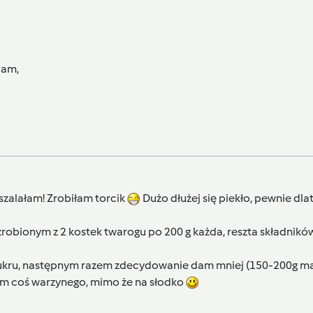
cam,
szalałam! Zrobiłam torcik
Dużo dłużej się piekło, pewnie dla
zrobionym z 2 kostek twarogu po 200 g każda, reszta składnikó
żo cukru, następnym razem zdecydowanie dam mniej (150-200g m
łam coś warzynego, mimo że na słodko