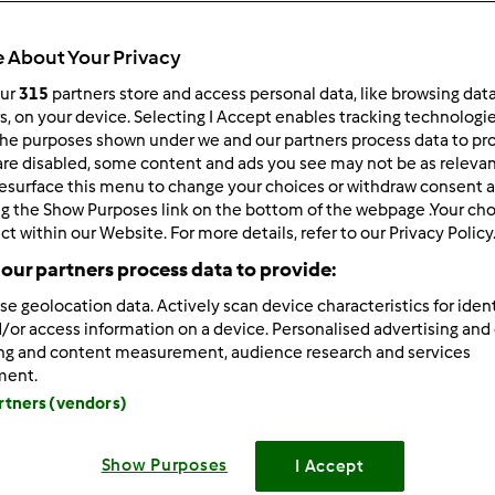
Czas całkowity
1h 0min
 About Your Privacy
our
315
partners store and access personal data, like browsing dat
rs, on your device. Selecting I Accept enables tracking technologi
porcja/porcje/porcji
he purposes shown under we and our partners process data to prov
25
porcja/porcje/porcji
are disabled, some content and ads you see may not be as relevan
esurface this menu to change your choices or withdraw consent a
ng the Show Purposes link on the bottom of the webpage .Your choi
ct within our Website. For more details, refer to our Privacy Policy
Poziom
Łatwy
our partners process data to provide:
se geolocation data. Actively scan device characteristics for ident
/or access information on a device. Personalised advertising and
ing and content measurement, audience research and services
ment.
artners (vendors)
Show Purposes
I Accept