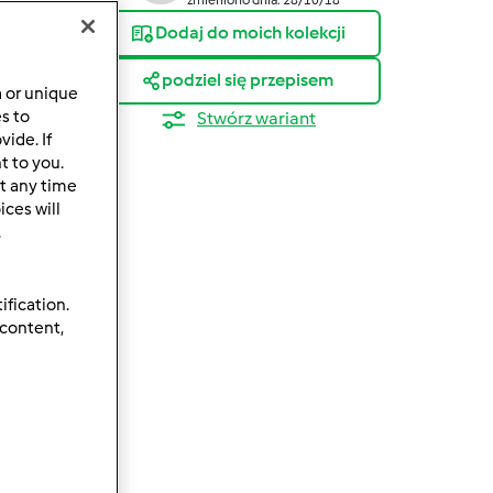
Dodaj do moich kolekcji
podziel się przepisem
a or unique
es to
Stwórz wariant
ide. If
t to you.
t any time
ces will
.
ification.
 content,