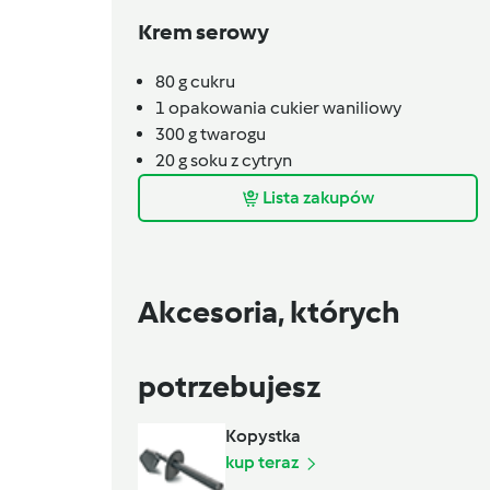
Krem serowy
80
g
cukru
1
opakowania
cukier waniliowy
300
g
twarogu
20
g
soku z cytryn
Lista zakupów
Akcesoria, których
potrzebujesz
Kopystka
kup teraz