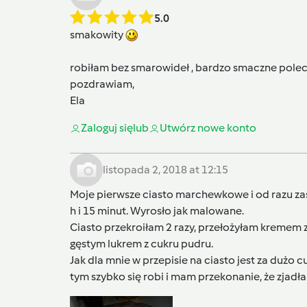
5.0
smakowity
robiłam bez smarowideł , bardzo smaczne pole
pozdrawiam,
Ela
Zaloguj się
lub
Utwórz nowe konto
listopada 2, 2018 at 12:15
Moje pierwsze ciasto marchewkowe i od razu za
h i 15 minut. Wyrosło jak malowane.
Ciasto przekroiłam 2 razy, przełożyłam kremem 
gęstym lukrem z cukru pudru.
Jak dla mnie w przepisie na ciasto jest za du
tym szybko się robi i mam przekonanie, że zjad