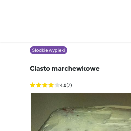
Słodkie wypieki
Ciasto marchewkowe
4.0
(7)