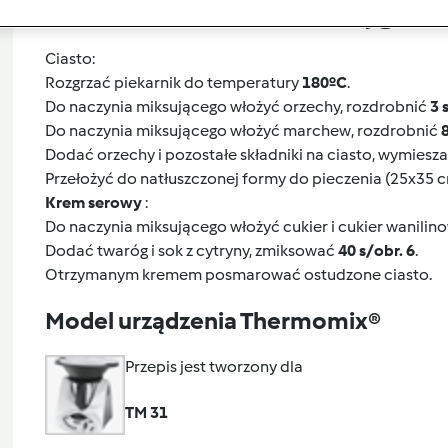
Przygoto
Ciasto:
Rozgrzać piekarnik do temperatury
180ºC
.
Do naczynia miksującego włożyć orzechy, rozdrobnić
3 
Do naczynia miksującego włożyć marchew, rozdrobnić
8
Dodać orzechy i pozostałe składniki na ciasto, wymiesz
Przełożyć do natłuszczonej formy do pieczenia (25x35 c
Krem serowy
:
Do naczynia miksującego włożyć cukier i cukier wanilin
Dodać twaróg i sok z cytryny, zmiksować
40 s/obr. 6
.
Otrzymanym kremem posmarować ostudzone ciasto.
Model urządzenia Thermomix®
Przepis jest tworzony dla
TM 31