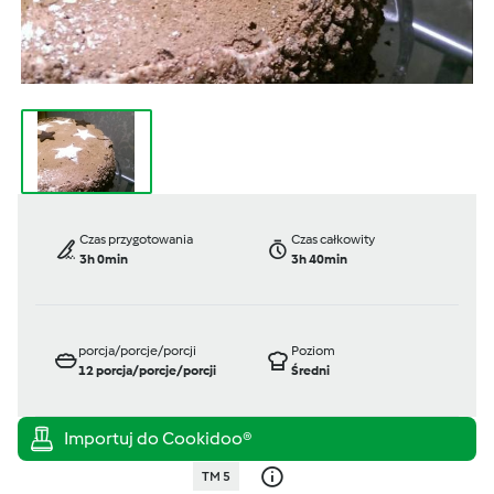
Czas przygotowania
Czas całkowity
3h 0min
3h 40min
porcja/porcje/porcji
Poziom
12
porcja/porcje/porcji
Średni
TM 5