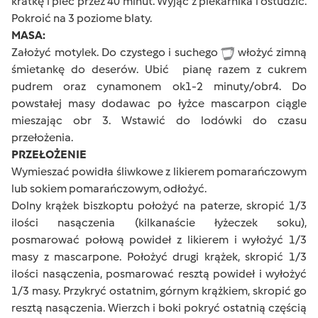
kratkę i piec przez 40 minut. Wyjąć z piekarnika i ostudzić.
Pokroić na 3 poziome blaty.
MASA:
Założyć motylek. Do czystego i suchego
włożyć zimną
śmietankę do deserów. Ubić pianę razem z cukrem
pudrem oraz cynamonem ok1-2 minuty/obr4. Do
powstałej masy dodawac po łyżce mascarpon ciągle
mieszając obr 3. Wstawić do lodówki do czasu
przełożenia.
PRZEŁOŻENIE
Wymieszać powidła śliwkowe z likierem pomarańczowym
lub sokiem pomarańczowym, odłożyć.
Dolny krążek biszkoptu położyć na paterze, skropić 1/3
ilości nasączenia (kilkanaście łyżeczek soku),
posmarować połową powideł z likierem i wyłożyć 1/3
masy z mascarpone. Położyć drugi krążek, skropić 1/3
ilości nasączenia, posmarować resztą powideł i wyłożyć
1/3 masy. Przykryć ostatnim, górnym krążkiem, skropić go
resztą nasączenia. Wierzch i boki pokryć ostatnią częścią