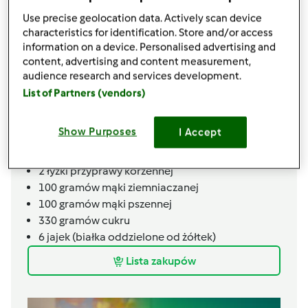
240
gramów
powideł śliwkowych
Use precise geolocation data. Actively scan device
characteristics for identification. Store and/or access
MASA:
information on a device. Personalised advertising and
500
gramów
serka mascarpone
content, advertising and content measurement,
audience research and services development.
500
gramów
śmietanki 36%
List of Partners (vendors)
110
gramów
cukru pudru
1 1/2
łyżki
cynamonu, mielonego
BISZKOPT:
Show Purposes
I Accept
2
łyżki
kakao ciemnego
2
łyżki
przyprawy korzennej
100
gramów
mąki ziemniaczanej
100
gramów
mąki pszennej
330
gramów
cukru
6
jajek (białka oddzielone od żółtek)
Lista zakupów