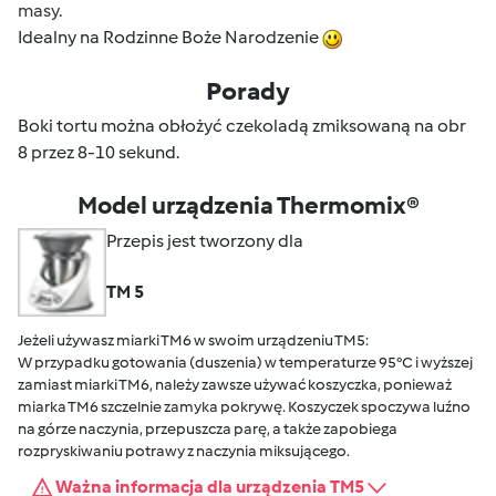
masy.
Idealny na Rodzinne Boże Narodzenie
Porady
Boki tortu można obłożyć czekoladą zmiksowaną na obr
8 przez 8-10 sekund.
Model urządzenia Thermomix®
Przepis jest tworzony dla
TM 5
Jeżeli używasz miarki TM6 w swoim urządzeniu TM5:
W przypadku gotowania (duszenia) w temperaturze 95°C i wyższej
zamiast miarki TM6, należy zawsze używać koszyczka, ponieważ
miarka TM6 szczelnie zamyka pokrywę. Koszyczek spoczywa luźno
na górze naczynia, przepuszcza parę, a także zapobiega
rozpryskiwaniu potrawy z naczynia miksującego.
Ważna informacja dla urządzenia TM5