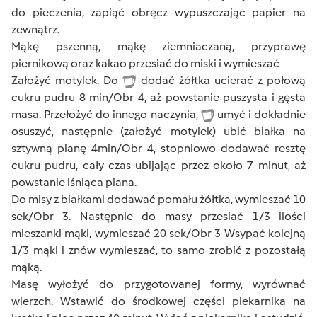
do pieczenia, zapiąć obręcz wypuszczając papier na
zewnątrz.
Mąkę pszenną, mąkę ziemniaczaną, przyprawę
piernikową oraz kakao przesiać do miski i wymieszać
Założyć motylek. Do
dodać żółtka ucierać z połową
cukru pudru 8 min/Obr 4, aż powstanie puszysta i gęsta
masa. Przełożyć do innego naczynia,
umyć i dokładnie
osuszyć, następnie (założyć motylek) ubić białka na
sztywną pianę 4min/Obr 4, stopniowo dodawać resztę
cukru pudru, cały czas ubijając przez około 7 minut, aż
powstanie lśniąca piana.
Do misy z białkami dodawać pomału żółtka, wymieszać 10
sek/Obr 3. Następnie do masy przesiać 1/3 ilości
mieszanki mąki, wymieszać 20 sek/Obr 3 Wsypać kolejną
1/3 mąki i znów wymieszać, to samo zrobić z pozostałą
mąką.
Masę wyłożyć do przygotowanej formy, wyrównać
wierzch. Wstawić do środkowej części piekarnika na