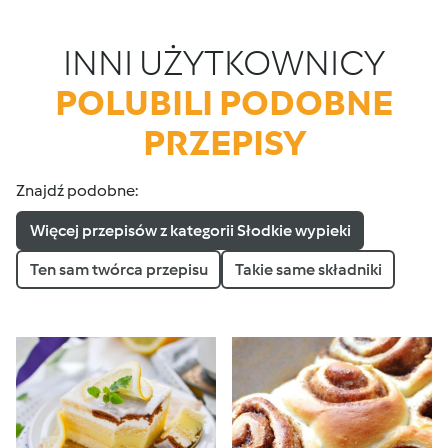
INNI UŻYTKOWNICY
POLUBILI PODOBNE
PRZEPISY
Znajdź podobne:
Więcej przepisów z kategorii Słodkie wypieki
Ten sam twórca przepisu
Takie same składniki