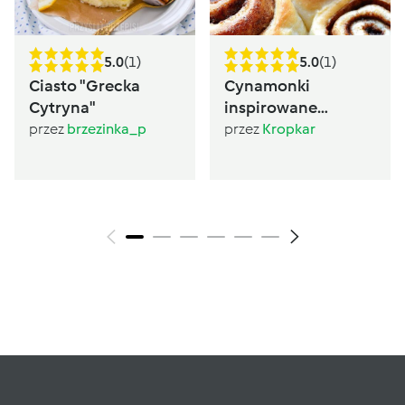
5.0
(1)
5.0
(1)
Ciasto "Grecka
Cynamonki
Cytryna"
inspirowane
Sugarlady
przez
brzezinka_p
przez
Kropkar