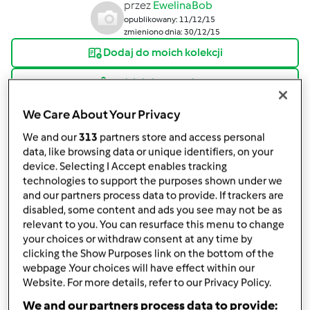
przez
EwelinaBob
opublikowany: 11/12/15
zmieniono dnia: 30/12/15
Dodaj do moich kolekcji
podziel się przepisem
Stwórz wariant
We Care About Your Privacy
We and our
313
partners store and access personal
data, like browsing data or unique identifiers, on your
device. Selecting I Accept enables tracking
technologies to support the purposes shown under we
and our partners process data to provide. If trackers are
Składniki
disabled, some content and ads you see may not be as
relevant to you. You can resurface this menu to change
• sok wyciśnięty z 2 świeżych
your choices or withdraw consent at any time by
clicking the Show Purposes link on the bottom of the
pomarańczy (około 1/2 szklanki)
webpage .Your choices will have effect within our
Website. For more details, refer to our Privacy Policy.
PRZEŁOŻENIE:
We and our partners process data to provide: