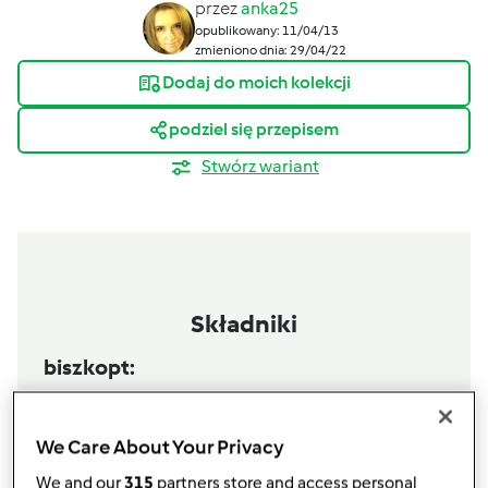
przez
anka25
opublikowany: 11/04/13
zmieniono dnia: 29/04/22
Dodaj do moich kolekcji
podziel się przepisem
Stwórz wariant
Składniki
biszkopt:
5
jajek
140
g
cukru
We Care About Your Privacy
100
g mąki (typ 450)
40
g
mąki ziemniaczanej
We and our
315
partners store and access personal