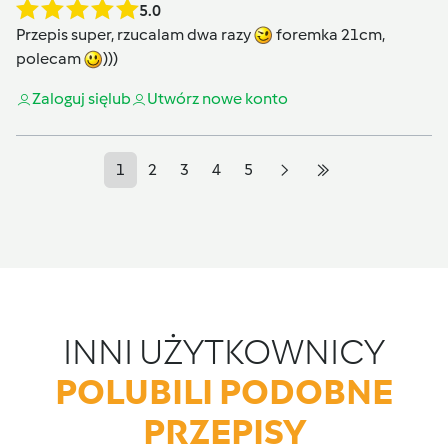
5.0
Przepis super, rzucalam dwa razy
foremka 21cm,
polecam
)))
Zaloguj się
lub
Utwórz nowe konto
1
2
3
4
5
INNI UŻYTKOWNICY
POLUBILI PODOBNE
PRZEPISY