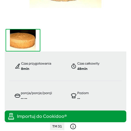
Czas przygotowania
Czas całkowity
8min
48min
porcja/porcje/porcji
Poziom
--
--
--
TM 31