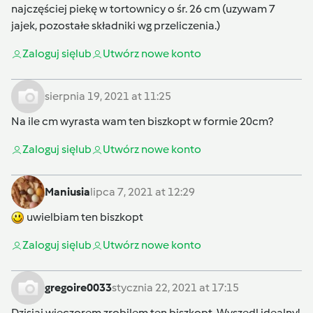
najczęściej piekę w tortownicy o śr. 26 cm (uzywam 7
jajek, pozostałe składniki wg przeliczenia.)
Zaloguj się
lub
Utwórz nowe konto
sierpnia 19, 2021 at 11:25
Na ile cm wyrasta wam ten biszkopt w formie 20cm?
Zaloguj się
lub
Utwórz nowe konto
Maniusia
lipca 7, 2021 at 12:29
uwielbiam ten biszkopt
Zaloguj się
lub
Utwórz nowe konto
gregoire0033
stycznia 22, 2021 at 17:15
Dzisiaj wieczorem zrobilem ten biszkopt. Wyszedl idealny!